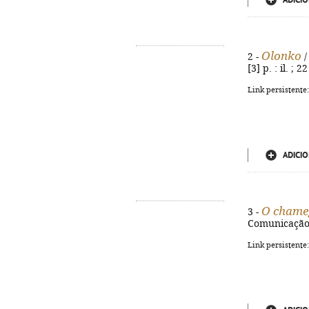
ADICIO
Olonko
2 -
/
[3] p. : il. ;
Link persistente
ADICIO
O chameg
3 -
Comunicação, 
Link persistente