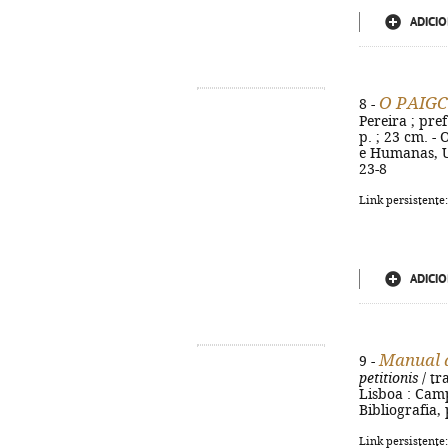
ADICIO
O PAIGC 
8 -
Pereira ; pre
p. ; 23 cm. - 
e Humanas, Un
23-8
Link persistente
ADICIO
Manual d
9 -
petitionis
/ tr
Lisboa : Camp
Bibliografia,
Link persistente