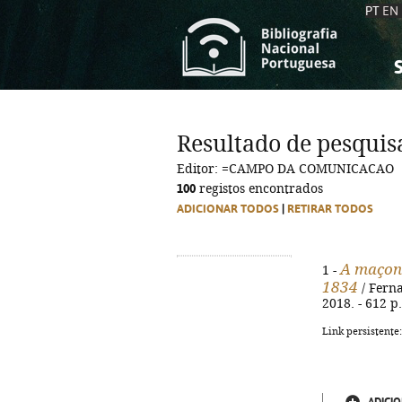
PT
EN
S
S
C
C
Resultado de pesquis
C
C
Editor: =CAMPO DA COMUNICACAO
A
A
100
registos encontrados
ADICIONAR TODOS
|
RETIRAR TODOS
A maçona
1 -
1834
/ Ferna
2018. - 612 p
Link persistente