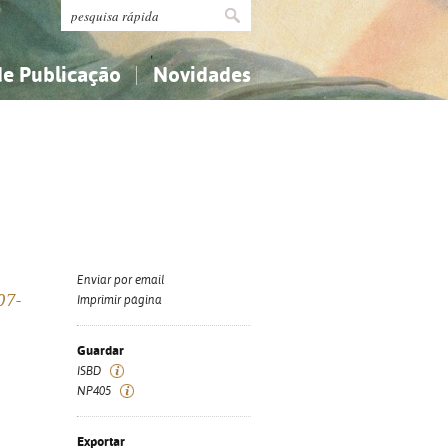
de Publicação
Novidades
s
Religião...
Religião...
Ciências aplicadas...
Ciências aplicadas...
História, geografia, biografias...
História, geografia, biografias...
Enviar por email
07-
Imprimir página
Guardar
ISBD
NP405
Exportar