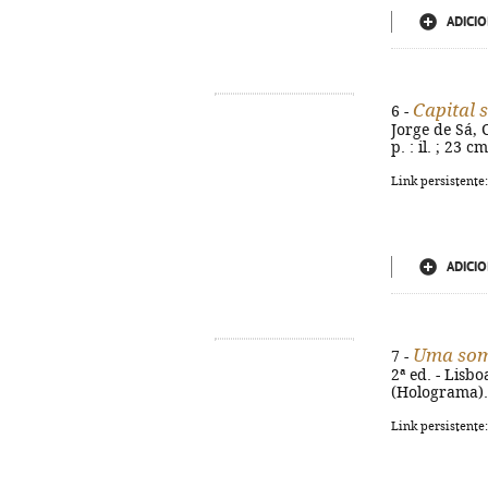
ADICIO
Capital 
6 -
Jorge de Sá, 
p. : il. ; 23 
Link persistente
ADICIO
Uma somb
7 -
2ª ed. - Lisb
(Holograma).
Link persistente