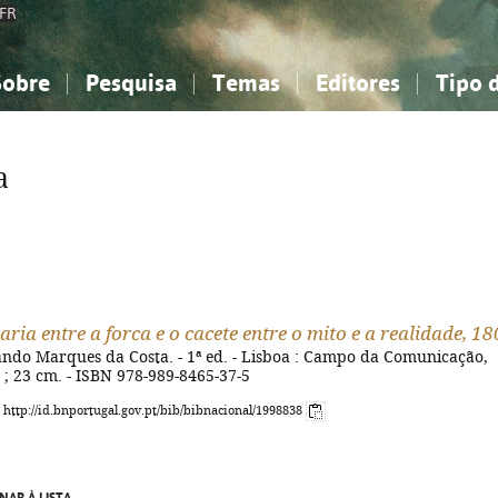
FR
Sobre
Pesquisa
Temas
Editores
Tipo 
obre a Bibliografia Nacional
imples
onhecimento, Informação...
onhecimento, Informação...
Combinada
A minha lista
Como utilizar
Filosofia, psicologia...
Filosofia, psicologia...
Perguntas frequente
a
iências sociais...
iências sociais...
Ciências exatas e naturais...
Ciências exatas e naturais...
rte, desporto...
rte, desporto...
Literatura, linguística...
Literatura, linguística...
ria entre a forca e o cacete entre o mito e a realidade, 18
ndo Marques da Costa. - 1ª ed. - Lisboa : Campo da Comunicação,
. ; 23 cm. - ISBN 978-989-8465-37-5
: http://id.bnportugal.gov.pt/bib/bibnacional/1998838