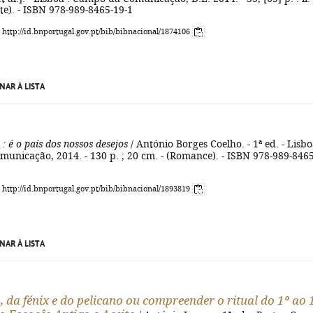
rte). - ISBN 978-989-8465-19-1
: http://id.bnportugal.gov.pt/bib/bibnacional/1874106
NAR À LISTA
: é o país dos nossos desejos
/ António Borges Coelho. - 1ª ed. - Lisbo
unicação, 2014. - 130 p. ; 20 cm. - (Romance). - ISBN 978-989-8465
: http://id.bnportugal.gov.pt/bib/bibnacional/1893819
NAR À LISTA
, da fénix e do pelicano ou compreender o ritual do 1º ao 