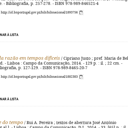
. - Bibliografia, p. 257-278. - ISBN 978-989-846521-4
: http://id.bnportugal.gov.pt/bib/bibnacional/1893756
NAR À LISTA
da razão em tempos difíceis
/ Cipriano Justo ; pref. Maria de B
ed. - Lisboa : Campo da Comunicação, 2014. - 129 p. : il. ; 22 cm. -
bliografia, p. 127-129. - ISBN 978-989-8465-20-7
: http://id.bnportugal.gov.pt/bib/bibnacional/1882383
NAR À LISTA
e do tempo
/ Rui A. Pereira ; textos de abertura José António
et al.]. - Lisboa : Campo da Comunicação, D.L. 2014. - 33, [65] p. : il. 