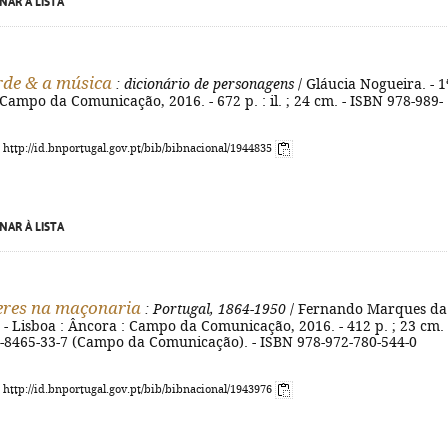
NAR À LISTA
de & a música
: dicionário de personagens
/ Gláucia Nogueira. - 1
: Campo da Comunicação, 2016. - 672 p. : il. ; 24 cm. - ISBN 978-989-
: http://id.bnportugal.gov.pt/bib/bibnacional/1944835
NAR À LISTA
eres na maçonaria
: Portugal, 1864-1950
/ Fernando Marques da
d. - Lisboa : Âncora : Campo da Comunicação, 2016. - 412 p. ; 23 cm. 
-8465-33-7 (Campo da Comunicação). - ISBN 978-972-780-544-0
: http://id.bnportugal.gov.pt/bib/bibnacional/1943976