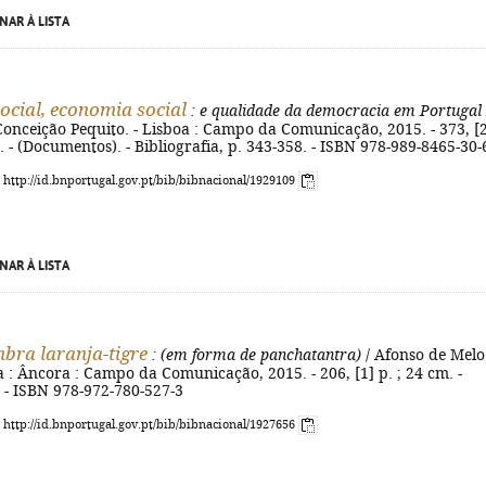
NAR À LISTA
social, economia social
: e qualidade da democracia em Portugal
Conceição Pequito. - Lisboa : Campo da Comunicação, 2015. - 373, [
cm. - (Documentos). - Bibliografia, p. 343-358. - ISBN 978-989-8465-30-
: http://id.bnportugal.gov.pt/bib/bibnacional/1929109
NAR À LISTA
ra laranja-tigre
: (em forma de panchatantra)
/ Afonso de Melo.
oa : Âncora : Campo da Comunicação, 2015. - 206, [1] p. ; 24 cm. -
 - ISBN 978-972-780-527-3
: http://id.bnportugal.gov.pt/bib/bibnacional/1927656