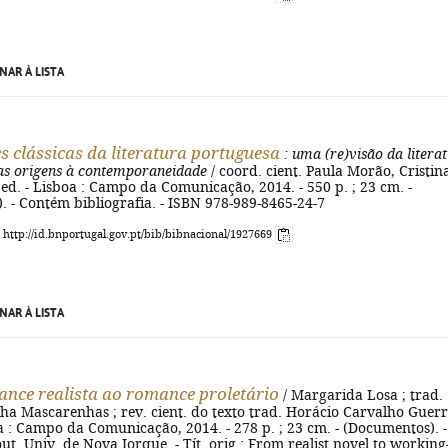
NAR À LISTA
s clássicas da literatura portuguesa
: uma (re)visão da litera
as origens à contemporaneidade
/ coord. cient. Paula Morão, Cristin
ª ed. - Lisboa : Campo da Comunicação, 2014. - 550 p. ; 23 cm. -
 - Contém bibliografia. - ISBN 978-989-8465-24-7
: http://id.bnportugal.gov.pt/bib/bibnacional/1927669
NAR À LISTA
nce realista ao romance proletário
/ Margarida Losa ; trad.
a Mascarenhas ; rev. cient. do texto trad. Horácio Carvalho Guerra
oa : Campo da Comunicação, 2014. - 278 p. ; 23 cm. - (Documentos). -
out. Univ. de Nova Iorque. - Tít. orig.: From realist novel to working