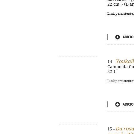
22 cm. - (D'a
Link persistente
ADICIO
Youkali
14 -
Campo da Com
22-1
Link persistente
ADICIO
Da rosa
15 -