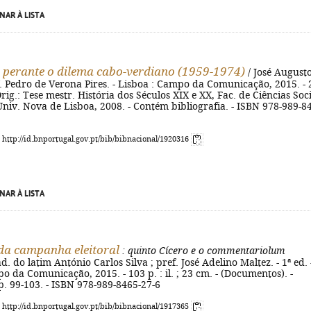
NAR À LISTA
perante o dilema cabo-verdiano (1959-1974)
/ José August
f. Pedro de Verona Pires. - Lisboa : Campo da Comunicação, 2015. - 
Orig.: Tese mestr. História dos Séculos XIX e XX, Fac. de Ciências Soc
iv. Nova de Lisboa, 2008. - Contém bibliografia. - ISBN 978-989-8
: http://id.bnportugal.gov.pt/bib/bibnacional/1920316
NAR À LISTA
a campanha eleitoral
: quinto Cícero e o commentariolum
ad. do latim António Carlos Silva ; pref. José Adelino Maltez. - 1ª ed. 
o da Comunicação, 2015. - 103 p. : il. ; 23 cm. - (Documentos). -
 p. 99-103. - ISBN 978-989-8465-27-6
: http://id.bnportugal.gov.pt/bib/bibnacional/1917365