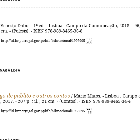
NAR À LISTA
 Ernesto Dabo. - 1ª ed. - Lisboa : Campo da Comunicação, 2018. - 96
 22 cm. - (Poíesis). - ISBN 978-989-8465-36-8
: http://id.bnportugal.gov.pt/bib/bibnacional/1992905
NAR À LISTA
o de pablito e outros contos
/ Mário Matos. - Lisboa : Campo 
2017. - 207 p. : il. ; 21 cm. - (Contos). - ISBN 978-989-8465-34-4
: http://id.bnportugal.gov.pt/bib/bibnacional/1966695