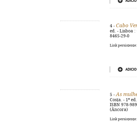
ADICIO
Cabo Ver
4 -
ed. - Lisboa 
8465-29-0
Link persistente
ADICIO
As mulh
5 -
Costa. - 1ª e
ISBN 978-989
(Âncora)
Link persistente