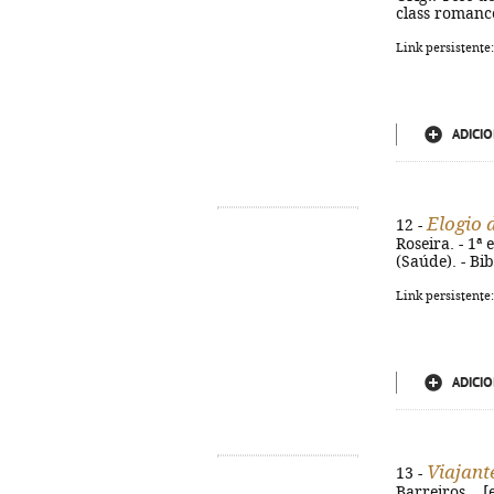
class romance
Link persistente
ADICIO
Elogio 
12 -
Roseira. - 1ª 
(Saúde). - Bi
Link persistente
ADICIO
Viajant
13 -
Barreiros... [