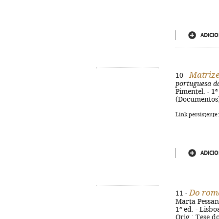
ADICIO
Matrize
10 -
portuguesa d
Pimentel. - 1
(Documentos).
Link persistente
ADICIO
Do roma
11 -
Marta Pessanh
1ª ed. - Lisb
Orig.: Tese d