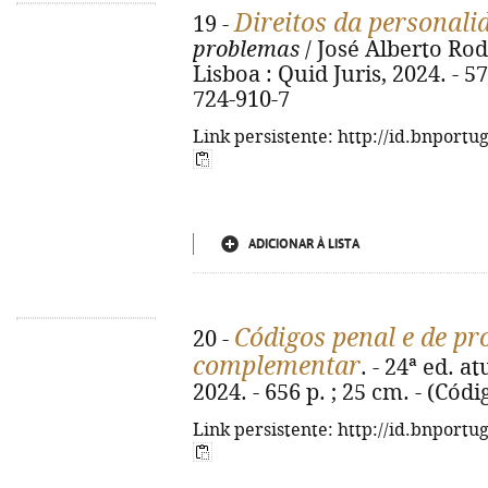
Direitos da personal
19 -
problemas
/ José Alberto Ro
Lisboa : Quid Juris, 2024. - 5
724-910-7
Link persistente: http://id.bnportu
ADICIONAR À LISTA
Códigos penal e de pr
20 -
complementar
. - 24ª ed. a
2024. - 656 p. ; 25 cm. - (Cód
Link persistente: http://id.bnportu