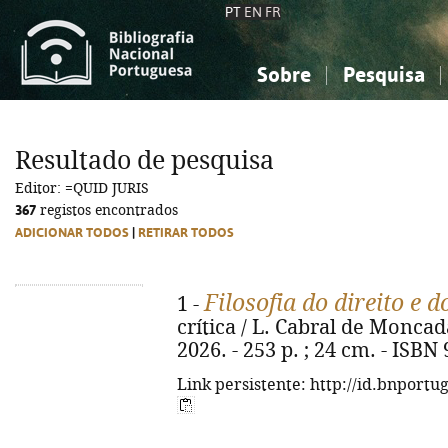
PT
EN
FR
Sobre
Pesquisa
Sobre a Bibliografia Nacional
Simples
Conhecimento, Informação...
Conhecimento, Informação...
Combinada
A
Resultado de pesquisa
Ciências sociais...
Ciências sociais...
Editor: =QUID JURIS
Arte, desporto...
Arte, desporto...
367
registos encontrados
ADICIONAR TODOS
|
RETIRAR TODOS
Filosofia do direito e 
1 -
crítica / L. Cabral de Moncada.
2026. - 253 p. ; 24 cm. - ISBN
Link persistente: http://id.bnportu