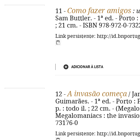
Como fazer amigos
11 -
: 
Sam Buttler. - 1ª ed. - Porto : 
; 21 cm. - ISBN 978-972-0-732
Link persistente: http://id.bnportu
ADICIONAR À LISTA
A invasão começa
12 -
/ Ja
Guimarães. - 1ª ed. - Porto : 
p. : todo il. ; 22 cm. - (Megalo
Megalomaniacs : the invasion
73176-0
Link persistente: http://id.bnportu