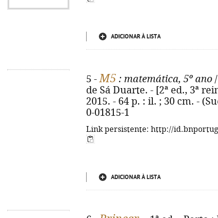
ADICIONAR À LISTA
M5
5 -
: matemática, 5º ano
/
de Sá Duarte. - [2ª ed., 3ª rei
2015. - 64 p. : il. ; 30 cm. - 
0-01815-1
Link persistente: http://id.bnportu
ADICIONAR À LISTA