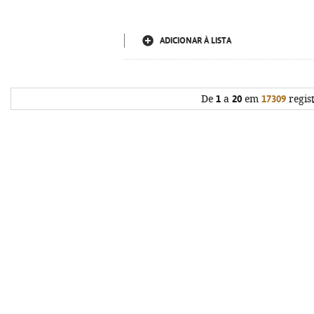
ADICIONAR À LISTA
De
1
a
20
em
17309
regis