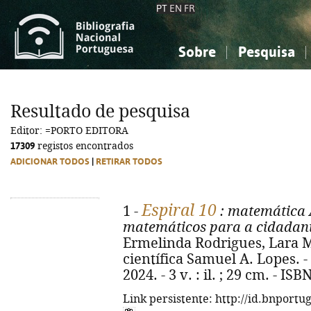
PT
EN
FR
Sobre
Pesquisa
Sobre a Bibliografia Nacional
Simples
Conhecimento, Informação...
Conhecimento, Informação...
Combinada
A
Resultado de pesquisa
Ciências sociais...
Ciências sociais...
Editor: =PORTO EDITORA
Arte, desporto...
Arte, desporto...
17309
registos encontrados
ADICIONAR TODOS
|
RETIRAR TODOS
Espiral 10
1 -
: matemática 
matemáticos para a cidadania
Ermelinda Rodrigues, Lara M
científica Samuel A. Lopes. - 
2024. - 3 v. : il. ; 29 cm. - I
Link persistente: http://id.bnportu