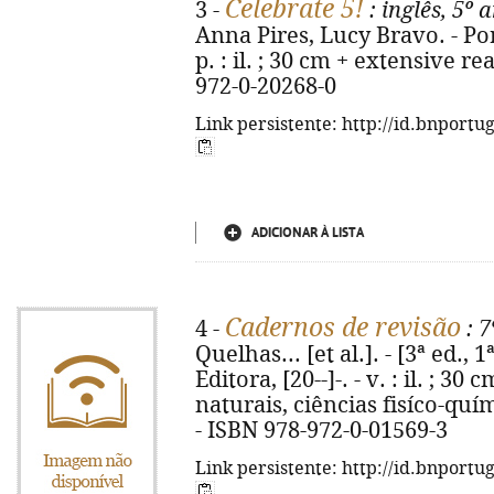
Celebrate 5!
3 -
: inglês, 5º 
Anna Pires, Lucy Bravo. - Por
p. : il. ; 30 cm + extensive r
972-0-20268-0
Link persistente: http://id.bnportu
ADICIONAR À LISTA
Cadernos de revisão
4 -
: 7
Quelhas... [et al.]. - [3ª ed., 
Editora, [20--]-. - v. : il. ; 3
naturais, ciências fisíco-quím
- ISBN 978-972-0-01569-3
Link persistente: http://id.bnportu