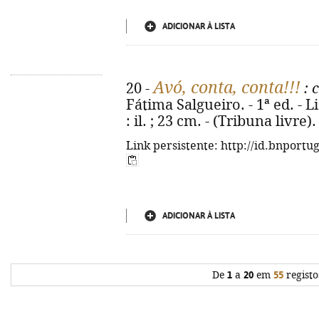
ADICIONAR À LISTA
Avó, conta, conta!!!
20 -
: 
Fátima Salgueiro. - 1ª ed. - Li
: il. ; 23 cm. - (Tribuna livre
Link persistente: http://id.bnportu
ADICIONAR À LISTA
De
1
a
20
em
55
registo