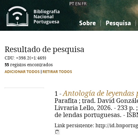
PT
EN
FR
Sobre
Pesquisa
Sobre a Bibliografia Nacional
Simples
Conhecimento, Informação...
Conhecimento, Informação...
Combinada
A
Resultado de pesquisa
Ciências sociais...
Ciências sociais...
CDU: =398.2(=1:469)
Arte, desporto...
Arte, desporto...
55
registos encontrados
ADICIONAR TODOS
|
RETIRAR TODOS
Antología de leyendas
1 -
Parafita ; trad. David González
Livraria Lello, 2026. - 233 p. 
de lendas portuguesas. - ISB
Link persistente: http://id.bnportu