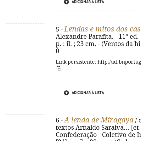
ADICIONAR À LISTA
Lendas e mitos dos cas
5 -
Alexandre Parafita. - 11ª ed. -
p. : il. ; 23 cm. - (Ventos da 
0
Link persistente: http://id.bnportu
ADICIONAR À LISTA
A lenda de Miragaya
6 -
/ 
textos Arnaldo Saraiva... [et a
Confederação - Coletivo de In