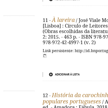
À lareira
11 -
/ José Viale Mo
[Lisboa] : Círculo de Leitores, [
(Obras escolhidas da literatu
2: 2015. - 463 p. - ISBN 978-9
978-972-42-4997-1 (v. 2)
Link persistente: http://id.bnportu
ADICIONAR À LISTA
História da carochinh
12 -
populares portugueses
/ A
ed. - Amadora : Fábula, 2018. -