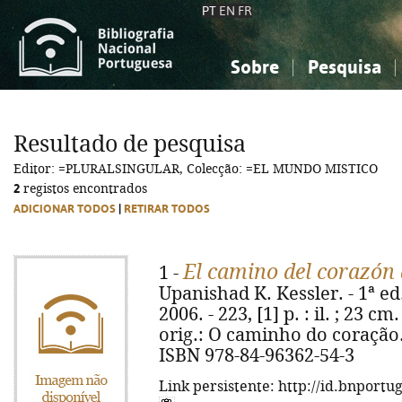
PT
EN
FR
Sobre
Pesquisa
Sobre a Bibliografia Nacional
Simples
Conhecimento, Informação...
Conhecimento, Informação...
Combinada
A
Resultado de pesquisa
Ciências sociais...
Ciências sociais...
Editor: =PLURALSINGULAR, Colecção: =EL MUNDO MISTICO
Arte, desporto...
Arte, desporto...
2
registos encontrados
ADICIONAR TODOS
|
RETIRAR TODOS
El camino del corazón a
1 -
Upanishad K. Kessler. - 1ª ed
2006. - 223, [1] p. : il. ; 23 cm
orig.: O caminho do coração. -
ISBN 978-84-96362-54-3
Link persistente: http://id.bnportu