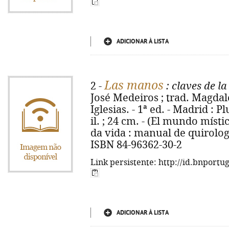
ADICIONAR À LISTA
Las manos
2 -
: claves de la
José Medeiros ; trad. Magdal
Iglesias. - 1ª ed. - Madrid : Pl
il. ; 24 cm. - (El mundo místi
da vida : manual de quirologi
ISBN 84-96362-30-2
Link persistente: http://id.bnportu
ADICIONAR À LISTA