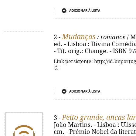
ADICIONAR À LISTA
Mudanças
2 -
: romance
/ M
ed. - Lisboa : Divina Comédia, 
- Tít. orig.: Change. - ISBN 9
Link persistente: http://id.bnportu
ADICIONAR À LISTA
Peito grande, ancas la
3 -
João Martins. - Lisboa : Ulissei
cm. - Prémio Nobel da literatu