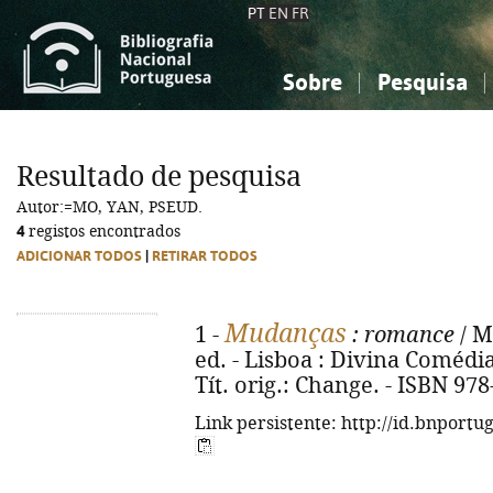
PT
EN
FR
Sobre
Pesquisa
Sobre a Bibliografia Nacional
Simples
Conhecimento, Informação...
Conhecimento, Informação...
Combinada
A
Resultado de pesquisa
Ciências sociais...
Ciências sociais...
Autor:=MO, YAN, PSEUD.
Arte, desporto...
Arte, desporto...
4
registos encontrados
ADICIONAR TODOS
|
RETIRAR TODOS
Mudanças
1 -
: romance
/ M
ed. - Lisboa : Divina Comédia, 
Tít. orig.: Change. - ISBN 97
Link persistente: http://id.bnportu