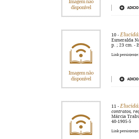
ADICIO
Elucidá
10 -
Esmeralda Nas
p. ; 23 cm. -
Link persistente
ADICIO
Elucidá
11 -
contratos, re
Márcia Trabul
40-1905-5
Link persistente