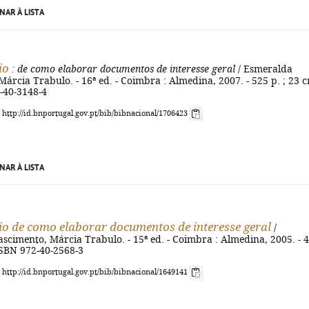
NAR À LISTA
io
: de como elaborar documentos de interesse geral
/ Esmeralda
árcia Trabulo. - 16ª ed. - Coimbra : Almedina, 2007. - 525 p. ; 23 c
-40-3148-4
: http://id.bnportugal.gov.pt/bib/bibnacional/1706423
NAR À LISTA
io de como elaborar documentos de interesse geral
/
cimento, Márcia Trabulo. - 15ª ed. - Coimbra : Almedina, 2005. - 
 ISBN 972-40-2568-3
: http://id.bnportugal.gov.pt/bib/bibnacional/1649141