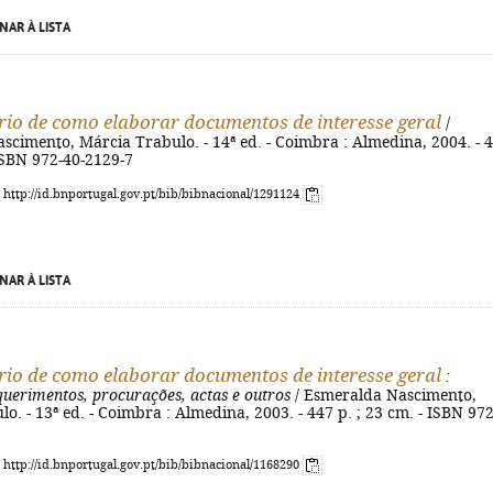
NAR À LISTA
rio de como elaborar documentos de interesse geral
/
cimento, Márcia Trabulo. - 14ª ed. - Coimbra : Almedina, 2004. - 
 ISBN 972-40-2129-7
: http://id.bnportugal.gov.pt/bib/bibnacional/1291124
NAR À LISTA
rio de como elaborar documentos de interesse geral
:
querimentos, procurações, actas e outros
/ Esmeralda Nascimento,
o. - 13ª ed. - Coimbra : Almedina, 2003. - 447 p. ; 23 cm. - ISBN 972
: http://id.bnportugal.gov.pt/bib/bibnacional/1168290