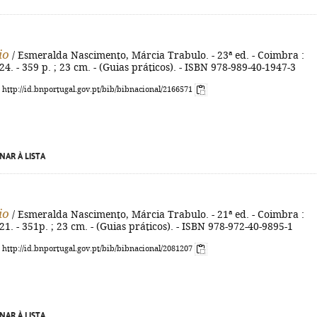
io
/ Esmeralda Nascimento, Márcia Trabulo. - 23ª ed. - Coimbra :
4. - 359 p. ; 23 cm. - (Guias práticos). - ISBN 978-989-40-1947-3
: http://id.bnportugal.gov.pt/bib/bibnacional/2166571
NAR À LISTA
io
/ Esmeralda Nascimento, Márcia Trabulo. - 21ª ed. - Coimbra :
1. - 351p. ; 23 cm. - (Guias práticos). - ISBN 978-972-40-9895-1
: http://id.bnportugal.gov.pt/bib/bibnacional/2081207
NAR À LISTA