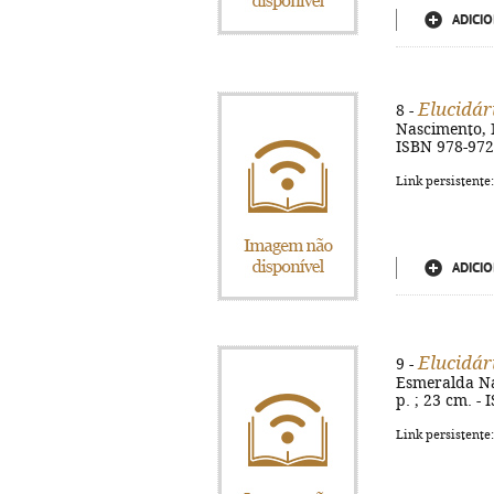
ADICIO
Elucidár
8 -
Nascimento, M
ISBN 978-972
Link persistente
ADICIO
Elucidár
9 -
Esmeralda Nas
p. ; 23 cm. -
Link persistente