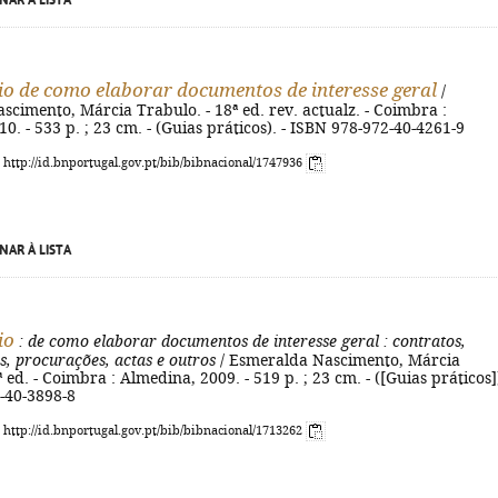
NAR À LISTA
io de como elaborar documentos de interesse geral
/
cimento, Márcia Trabulo. - 18ª ed. rev. actualz. - Coimbra :
0. - 533 p. ; 23 cm. - (Guias práticos). - ISBN 978-972-40-4261-9
: http://id.bnportugal.gov.pt/bib/bibnacional/1747936
NAR À LISTA
io
: de como elaborar documentos de interesse geral
: contratos,
, procurações, actas e outros
/ Esmeralda Nascimento, Márcia
 ed. - Coimbra : Almedina, 2009. - 519 p. ; 23 cm. - ([Guias práticos])
-40-3898-8
: http://id.bnportugal.gov.pt/bib/bibnacional/1713262