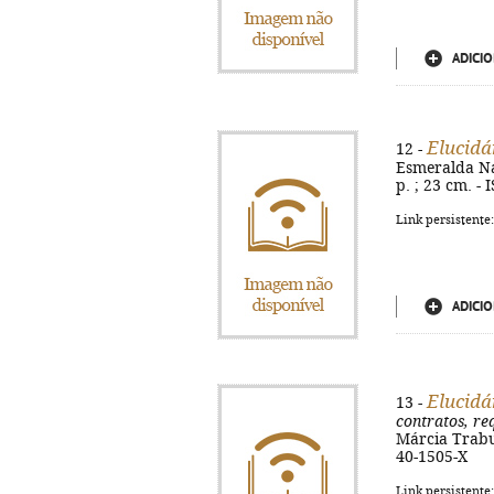
ADICIO
Elucidá
12 -
Esmeralda Nas
p. ; 23 cm. -
Link persistente
ADICIO
Elucidá
13 -
contratos, re
Márcia Trabul
40-1505-X
Link persistente