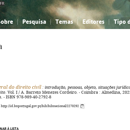
FR
Sobre
Pesquisa
Temas
Editores
Tipo 
obre a Bibliografia Nacional
imples
onhecimento, Informação...
onhecimento, Informação...
Combinada
A minha lista
Como utilizar
Filosofia, psicologia...
Filosofia, psicologia...
Perguntas frequente
a
iências sociais...
iências sociais...
Ciências exatas e naturais...
Ciências exatas e naturais...
rte, desporto...
rte, desporto...
Literatura, linguística...
Literatura, linguística...
ral do direito civil
: introdução, pessoas, objeto, situações jurídic
ito
. Vol. I / A. Barreto Menezes Cordeiro. - Coimbra : Almedina, 2025
m. - ISBN 978-989-40-2792-8
: http://id.bnportugal.gov.pt/bib/bibnacional/2270292
NAR À LISTA