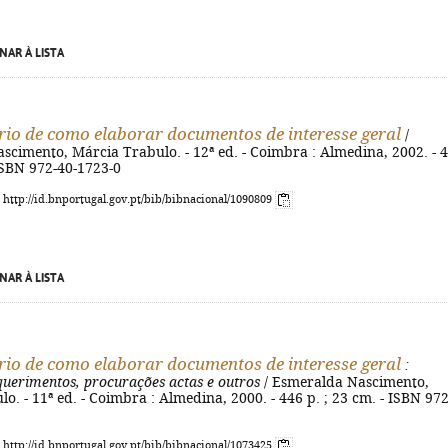
NAR À LISTA
rio de como elaborar documentos de interesse geral
/
cimento, Márcia Trabulo. - 12ª ed. - Coimbra : Almedina, 2002. - 
 ISBN 972-40-1723-0
: http://id.bnportugal.gov.pt/bib/bibnacional/1090809
NAR À LISTA
rio de como elaborar documentos de interesse geral
:
querimentos, procurações actas e outros
/ Esmeralda Nascimento,
o. - 11ª ed. - Coimbra : Almedina, 2000. - 446 p. ; 23 cm. - ISBN 972
: http://id.bnportugal.gov.pt/bib/bibnacional/1073425