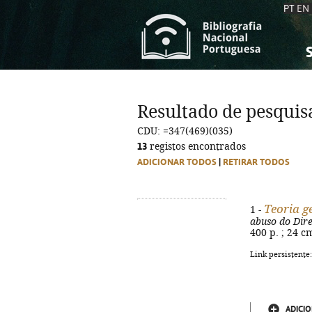
PT
EN
S
S
C
C
Resultado de pesquis
C
C
CDU: =347(469)(035)
A
A
13
registos encontrados
ADICIONAR TODOS
|
RETIRAR TODOS
Teoria ge
1 -
abuso do Dire
400 p. ; 24 c
Link persistente
ADICIO