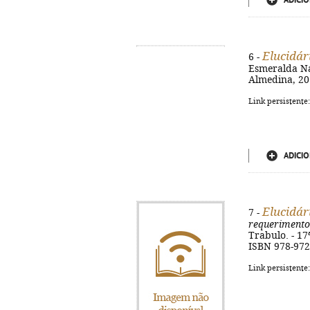
ADICIO
Elucidár
6 -
Esmeralda Nas
Almedina, 201
Link persistente
ADICIO
Elucidár
7 -
requerimentos
Trabulo. - 17ª
ISBN 978-972
Link persistente