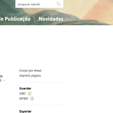
de Publicação
Novidades
s
Religião...
Religião...
Ciências aplicadas...
Ciências aplicadas...
História, geografia, biografias...
História, geografia, biografias...
Enviar por email
as,
Imprimir página
. -
Guardar
ISBD
NP405
Exportar