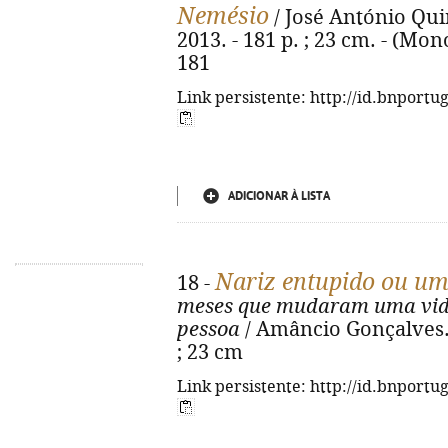
Nemésio
/ José António Quin
2013. - 181 p. ; 23 cm. - (Mono
181
Link persistente: http://id.bnportu
ADICIONAR À LISTA
Nariz entupido ou um
18 -
meses que mudaram uma vi
pessoa
/ Amâncio Gonçalves. -
; 23 cm
Link persistente: http://id.bnportu