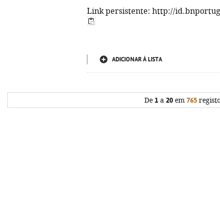
Link persistente: http://id.bnportu
ADICIONAR À LISTA
De
1
a
20
em
765
regist