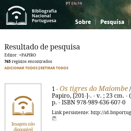
PT
EN
FR
Sobre
Pesquisa
Sobre a Bibliografia Nacional
Simples
Conhecimento, Informação...
Conhecimento, Informação...
Combinada
A
Resultado de pesquisa
Ciências sociais...
Ciências sociais...
Editor: =PAPIRO
Arte, desporto...
Arte, desporto...
765
registos encontrados
ADICIONAR TODOS
|
RETIRAR TODOS
Os tigres do Maíombe
1 -
/
Papiro, [201-]-. - v. ; 23 cm. - 
p. - ISBN 978-989-636-607-0
Link persistente: http://id.bnportu