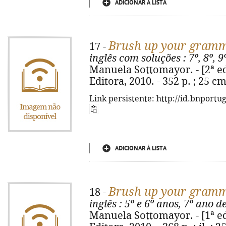
ADICIONAR À LISTA
Brush up your gram
17 -
inglês com soluções
: 7º, 8º, 
Manuela Sottomayor. - [2ª ed.
Editora, 2010. - 352 p. ; 25 c
Link persistente: http://id.bnportu
ADICIONAR À LISTA
Brush up your gram
18 -
inglês
: 5º e 6º anos, 7º ano d
Manuela Sottomayor. - [1ª ed.