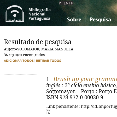
PT
EN
FR
Sobre
Pesquisa
Sobre a Bibliografia Nacional
Simples
Conhecimento, Informação...
Conhecimento, Informação...
Combinada
A
Resultado de pesquisa
Ciências sociais...
Ciências sociais...
Autor:=SOTOMAIOR, MARIA MANUELA
Arte, desporto...
Arte, desporto...
36
registos encontrados
ADICIONAR TODOS
|
RETIRAR TODOS
Brush up your gramm
1 -
inglês
: 2º ciclo ensino básico,
Sottomayor. - Porto : Porto Ed
ISBN 978-972-0-00030-9
Link persistente: http://id.bnportu