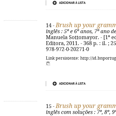
ADICIONAR À LISTA
Brush up your gram
14 -
inglês
: 5º e 6º anos, 7º ano d
Manuela Sottomayor. - [1ª ed.
Editora, 2011. - 368 p. : il. ; 
978-972-0-20271-0
Link persistente: http://id.bnportu
ADICIONAR À LISTA
Brush up your gram
15 -
inglês com soluções
: 7º, 8º, 