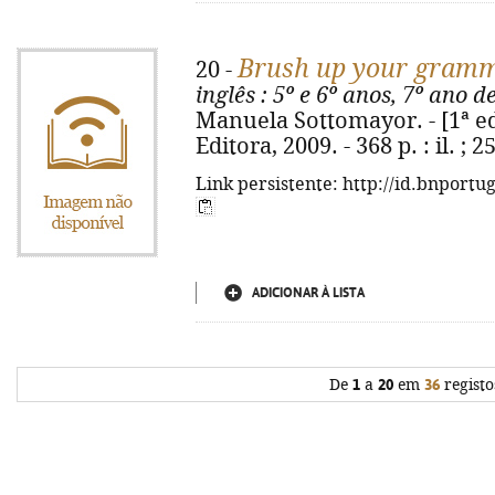
Brush up your gram
20 -
inglês
: 5º e 6º anos, 7º ano d
Manuela Sottomayor. - [1ª ed.
Editora, 2009. - 368 p. : il. ;
Link persistente: http://id.bnportu
ADICIONAR À LISTA
De
1
a
20
em
36
registo