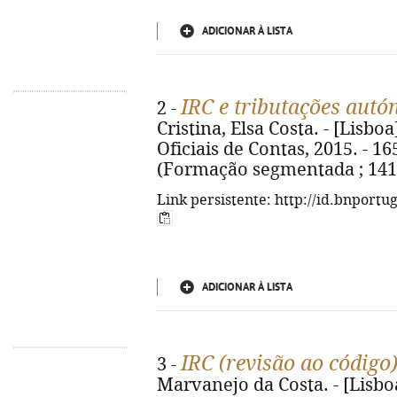
ADICIONAR À LISTA
IRC e tributações aut
2 -
Cristina, Elsa Costa. - [Lisb
Oficiais de Contas, 2015. - 165, 
(Formação segmentada ; 1415)
Link persistente: http://id.bnportu
ADICIONAR À LISTA
IRC (revisão ao código
3 -
Marvanejo da Costa. - [Lisb