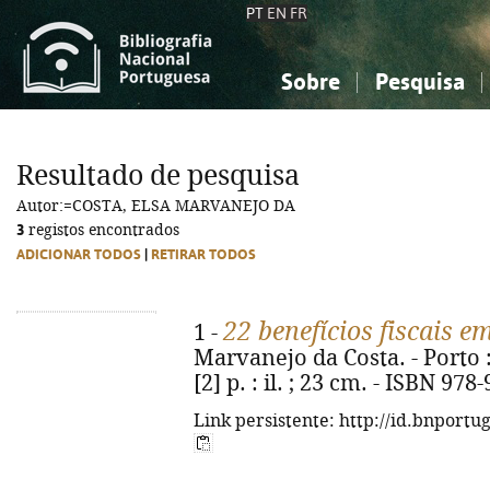
PT
EN
FR
Sobre
Pesquisa
Sobre a Bibliografia Nacional
Simples
Conhecimento, Informação...
Conhecimento, Informação...
Combinada
A
Resultado de pesquisa
Ciências sociais...
Ciências sociais...
Autor:=COSTA, ELSA MARVANEJO DA
Arte, desporto...
Arte, desporto...
3
registos encontrados
ADICIONAR TODOS
|
RETIRAR TODOS
22 benefícios fiscais e
1 -
Marvanejo da Costa. - Porto 
[2] p. : il. ; 23 cm. - ISBN 97
Link persistente: http://id.bnportu