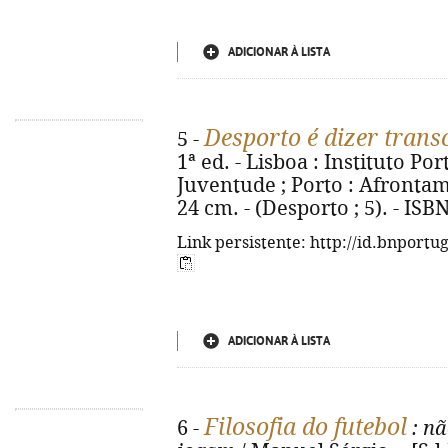
ADICIONAR À LISTA
Desporto é dizer trans
5 -
1ª ed. - Lisboa : Instituto P
Juventude ; Porto : Afrontamen
24 cm. - (Desporto ; 5). - IS
Link persistente: http://id.bnportu
ADICIONAR À LISTA
Filosofia do futebol
6 -
: nã