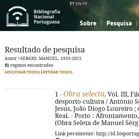
PT
EN
FR
Sobre
Pesquisa
Sobre a Bibliografia Nacional
Simples
Conhecimento, Informação...
Conhecimento, Informação...
Combinada
A
Resultado de pesquisa
Ciências sociais...
Ciências sociais...
Autor:=SERGIO, MANUEL, 1933-2025
Arte, desporto...
Arte, desporto...
51
registos encontrados
ADICIONAR TODOS
|
RETIRAR TODOS
Obra selecta
1 -
. Vol. III, F
desporto-cultura / António S
Jesus, João Diogo Loureiro ; 
Real. - Porto : Afrontamento, 2
(Obra Seleta de Manuel Sérgio
Link persistente: http://id.bnportu