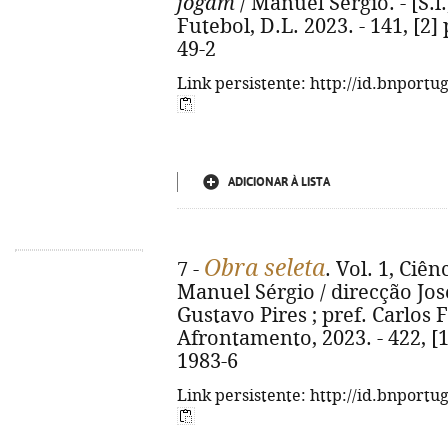
jogam
/ Manuel Sérgio. - [S.
Futebol, D.L. 2023. - 141, [2]
49-2
Link persistente: http://id.bnportu
ADICIONAR À LISTA
Obra seleta
7 -
. Vol. 1, Ciê
Manuel Sérgio / direcção Jo
Gustavo Pires ; pref. Carlos Fi
Afrontamento, 2023. - 422, [1
1983-6
Link persistente: http://id.bnportu