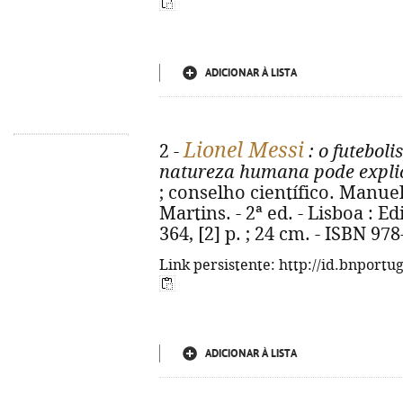
ADICIONAR À LISTA
Lionel Messi
2 -
: o futeboli
natureza humana pode explic
; conselho científico. Manue
Martins. - 2ª ed. - Lisboa : Ed
364, [2] p. ; 24 cm. - ISBN 97
Link persistente: http://id.bnportu
ADICIONAR À LISTA