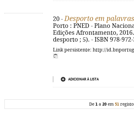
Desporto em palavra
20 -
Porto : PNED - Plano Naciona
Edições Afrontamento, 2016. - 
desporto ; 5). - ISBN 978-972
Link persistente: http://id.bnportu
ADICIONAR À LISTA
De
1
a
20
em
51
registo