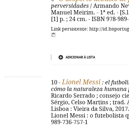
perversidades
/ Armando Neve
Manuel Meirim. - 1ª ed. - [S.l
[1] p. ; 24 cm. - ISBN 978-989
Link persistente: http://id.bnportu
ADICIONAR À LISTA
Lionel Messi
10 -
: el futbol
cómo la naturaleza humana p
Ricardo Serrado ; consejo c
Sérgio, Celso Martins ; trad. 
Lisboa : Vieira da Silva, 2017. 
Lionel Messi : o futebolista 
989-736-757-1