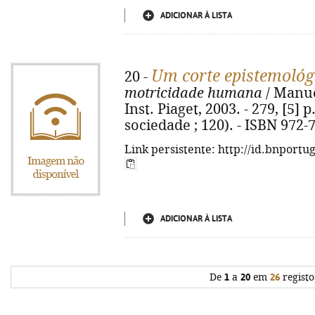
ADICIONAR À LISTA
Um corte epistemológ
20 -
motricidade humana
/ Manuel
Inst. Piaget, 2003. - 279, [5] 
sociedade ; 120). - ISBN 972-
Link persistente: http://id.bnportu
ADICIONAR À LISTA
De
1
a
20
em
26
registo