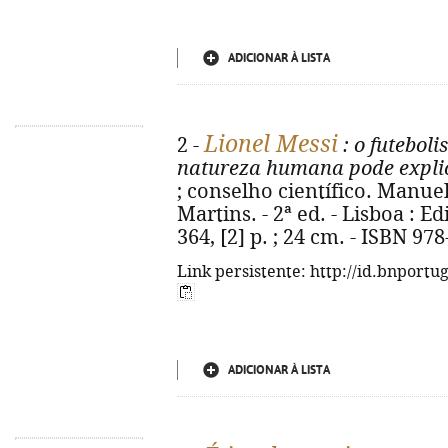
ADICIONAR À LISTA
Lionel Messi
2 -
: o futeboli
natureza humana pode explic
; conselho científico. Manue
Martins. - 2ª ed. - Lisboa : Ed
364, [2] p. ; 24 cm. - ISBN 97
Link persistente: http://id.bnportu
ADICIONAR À LISTA