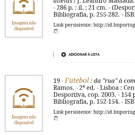
atletas
/ J. Leandro Massada.
- 286 p. : il. ; 21 cm. - (Despo
Bibliografia, p. 255-282. - I
Link persistente: http://id.bnportu
ADICIONAR À LISTA
Futebol
19 -
: da "rua" à co
Ramos. - 2ª ed. - Lisboa : C
Desportiva, cop. 2003. - 154 p.
Bibliografia, p. 152-154. - I
Link persistente: http://id.bnportu