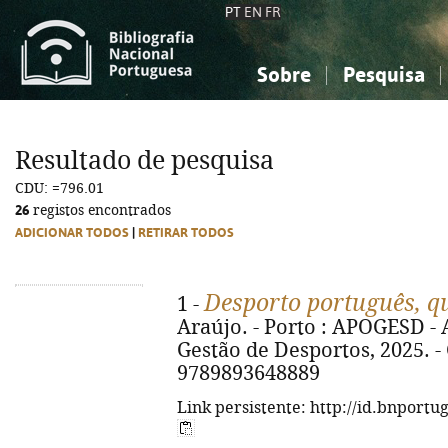
PT
EN
FR
Sobre
Pesquisa
Sobre a Bibliografia Nacional
Simples
Conhecimento, Informação...
Conhecimento, Informação...
Combinada
A
Resultado de pesquisa
Ciências sociais...
Ciências sociais...
CDU: =796.01
Arte, desporto...
Arte, desporto...
26
registos encontrados
ADICIONAR TODOS
|
RETIRAR TODOS
Desporto português, 
1 -
Araújo. - Porto : APOGESD -
Gestão de Desportos, 2025. - 
9789893648889
Link persistente: http://id.bnportu