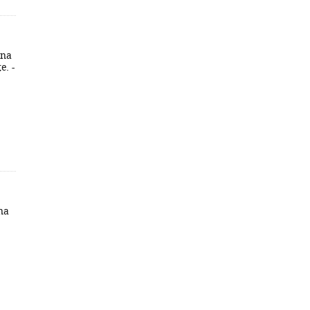
Ana
e. -
na