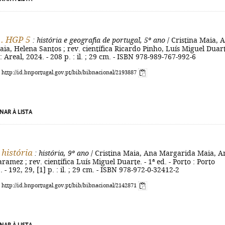
.. HGP 5
: história e geografia de portugal, 5º ano
/ Cristina Maia, 
a, Helena Santos ; rev. científica Ricardo Pinho, Luís Miguel Duart
 : Areal, 2024. - 208 p. : il. ; 29 cm. - ISBN 978-989-767-992-6
: http://id.bnportugal.gov.pt/bib/bibnacional/2193887
NAR À LISTA
história
: história, 9º ano
/ Cristina Maia, Ana Margarida Maia, A
amez ; rev. científica Luís Miguel Duarte. - 1ª ed. - Porto : Porto
 - 192, 29, [1] p. : il. ; 29 cm. - ISBN 978-972-0-32412-2
: http://id.bnportugal.gov.pt/bib/bibnacional/2142871