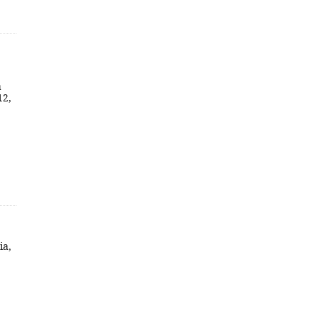
a
12,
ia,