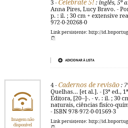
Celebrate 5!
3 -
: inglês, 5º 
Anna Pires, Lucy Bravo. - Por
p. : il. ; 30 cm + extensive r
972-0-20268-0
Link persistente: http://id.bnportu
ADICIONAR À LISTA
Cadernos de revisão
4 -
: 7
Quelhas... [et al.]. - [3ª ed., 
Editora, [20--]-. - v. : il. ; 3
naturais, ciências fisíco-quím
- ISBN 978-972-0-01569-3
Link persistente: http://id.bnportu