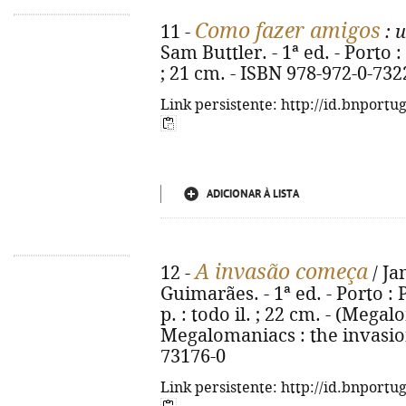
Como fazer amigos
11 -
: 
Sam Buttler. - 1ª ed. - Porto : 
; 21 cm. - ISBN 978-972-0-732
Link persistente: http://id.bnportu
ADICIONAR À LISTA
A invasão começa
12 -
/ Ja
Guimarães. - 1ª ed. - Porto : 
p. : todo il. ; 22 cm. - (Megalo
Megalomaniacs : the invasion
73176-0
Link persistente: http://id.bnportu