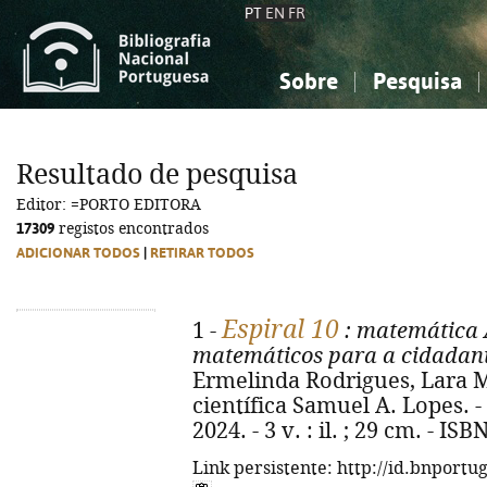
PT
EN
FR
Sobre
Pesquisa
Sobre a Bibliografia Nacional
Simples
Conhecimento, Informação...
Conhecimento, Informação...
Combinada
A
Resultado de pesquisa
Ciências sociais...
Ciências sociais...
Editor: =PORTO EDITORA
Arte, desporto...
Arte, desporto...
17309
registos encontrados
ADICIONAR TODOS
|
RETIRAR TODOS
Espiral 10
1 -
: matemática 
matemáticos para a cidadania
Ermelinda Rodrigues, Lara M
científica Samuel A. Lopes. - 
2024. - 3 v. : il. ; 29 cm. - I
Link persistente: http://id.bnportu