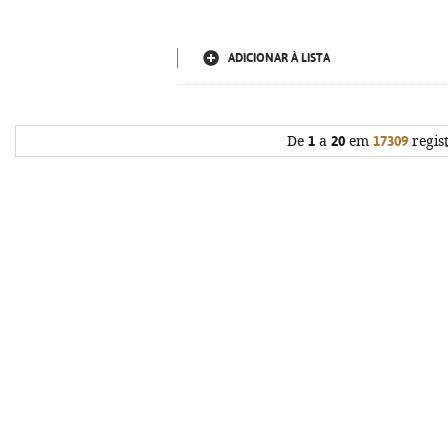
ADICIONAR À LISTA
De
1
a
20
em
17309
regis