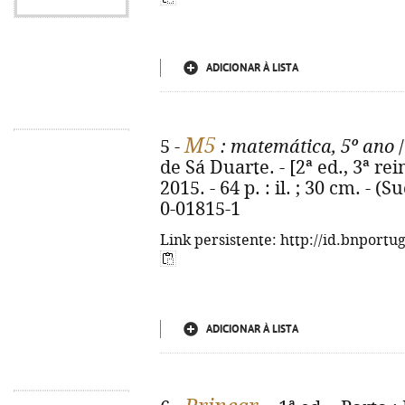
ADICIONAR À LISTA
M5
5 -
: matemática, 5º ano
/
de Sá Duarte. - [2ª ed., 3ª rei
2015. - 64 p. : il. ; 30 cm. - 
0-01815-1
Link persistente: http://id.bnportu
ADICIONAR À LISTA