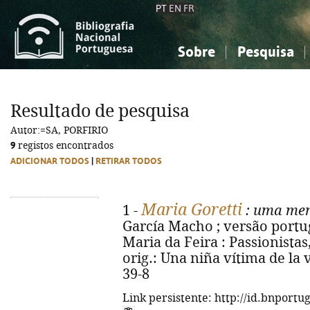
PT
EN
FR
Sobre
Pesquisa
Sobre a Bibliografia Nacional
Simples
Conhecimento, Informação...
Conhecimento, Informação...
Combinada
A
Resultado de pesquisa
Ciências sociais...
Ciências sociais...
Autor:=SA, PORFIRIO
Arte, desporto...
Arte, desporto...
9
registos encontrados
ADICIONAR TODOS
|
RETIRAR TODOS
Maria Goretti
1 -
: uma men
García Macho ; versão portug
Maria da Feira : Passionistas, 2
orig.: Una niña vítima de la 
39-8
Link persistente: http://id.bnportu