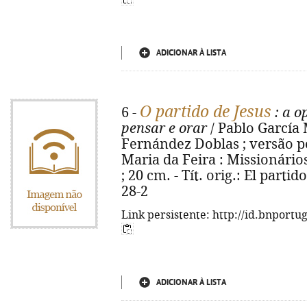
ADICIONAR À LISTA
O partido de Jesus
6 -
: a o
pensar e orar
/ Pablo García 
Fernández Doblas ; versão po
Maria da Feira : Missionários 
; 20 cm. - Tít. orig.: El parti
28-2
Link persistente: http://id.bnportu
ADICIONAR À LISTA