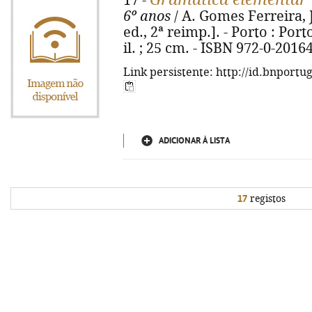
17 -
6º anos
/ A. Gomes Ferreira, 
ed., 2ª reimp.]. - Porto : Port
il. ; 25 cm. - ISBN 972-0-2016
Link persistente: http://id.bnportu
ADICIONAR À LISTA
17
registos