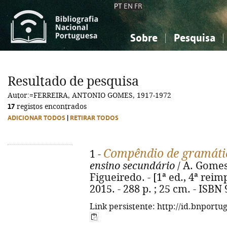
PT
EN
FR
Sobre
Pesquisa
Sobre a Bibliografia Nacional
Simples
Conhecimento, Informação...
Conhecimento, Informação...
Combinada
A
Resultado de pesquisa
Ciências sociais...
Ciências sociais...
Autor:=FERREIRA, ANTONIO GOMES, 1917-1972
Arte, desporto...
Arte, desporto...
17
registos encontrados
ADICIONAR TODOS
|
RETIRAR TODOS
Compêndio de gramáti
1 -
ensino secundário
/ A. Gomes
Figueiredo. - [1ª ed., 4ª reimp
2015. - 288 p. ; 25 cm. - ISBN
Link persistente: http://id.bnportu