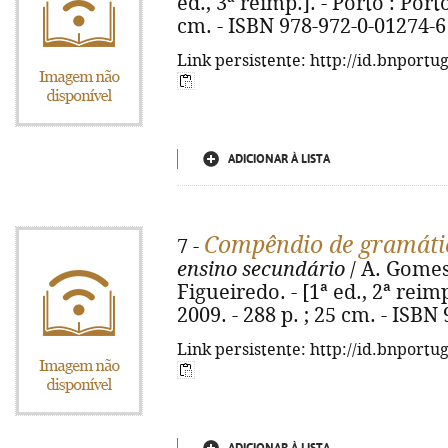
ed., 3ª reimp.]. - Porto : Porto
cm. - ISBN 978-972-0-01274-6
Link persistente: http://id.bnportu
ADICIONAR À LISTA
Compêndio de gramáti
7 -
ensino secundário
/ A. Gomes
Figueiredo. - [1ª ed., 2ª reimp
2009. - 288 p. ; 25 cm. - ISBN
Link persistente: http://id.bnportu