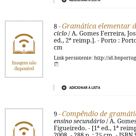
ADICIONAR À LISTA
Gramática elementar d
8 -
ciclo
/ A. Gomes Ferreira, Jos
ed., 2ª reimp.]. - Porto : Porto
cm
Link persistente: http://id.bnportu
ADICIONAR À LISTA
Compêndio de gramáti
9 -
ensino secundário
/ A. Gomes
Figueiredo. - [1ª ed., 1ª reimp
2008. - 288 p. ; 25 cm. - ISBN