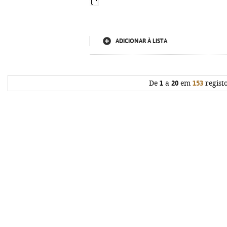
ADICIONAR À LISTA
De
1
a
20
em
153
regist