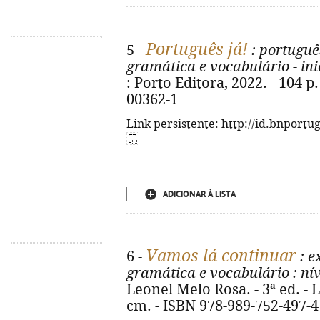
Português já!
5 -
: portuguê
gramática e vocabulário - in
: Porto Editora, 2022. - 104 p. 
00362-1
Link persistente: http://id.bnportu
ADICIONAR À LISTA
Vamos lá continuar
6 -
: e
gramática e vocabulário
: ní
Leonel Melo Rosa. - 3ª ed. - Li
cm. - ISBN 978-989-752-497-4