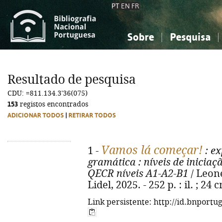
PT
EN
FR
Sobre
Pesquisa
Sobre a Bibliografia Nacional
Simples
Conhecimento, Informação...
Conhecimento, Informação...
Combinada
A
Resultado de pesquisa
Ciências sociais...
Ciências sociais...
CDU: =811.134.3'36(075)
Arte, desporto...
Arte, desporto...
153
registos encontrados
ADICIONAR TODOS
|
RETIRAR TODOS
Vamos lá começar!
1 -
: ex
gramática
: níveis de inicia
QECR níveis A1-A2-B1
/ Leone
Lidel, 2025. - 252 p. : il. ; 2
Link persistente: http://id.bnportu