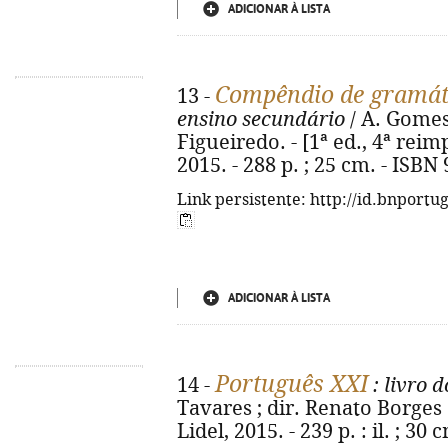
ADICIONAR À LISTA
Compêndio de gramát
13 -
ensino secundário
/ A. Gomes
Figueiredo. - [1ª ed., 4ª reimp
2015. - 288 p. ; 25 cm. - ISBN
Link persistente: http://id.bnportu
ADICIONAR À LISTA
Português XXI
14 -
: livro d
Tavares ; dir. Renato Borges 
Lidel, 2015. - 239 p. : il. ; 3