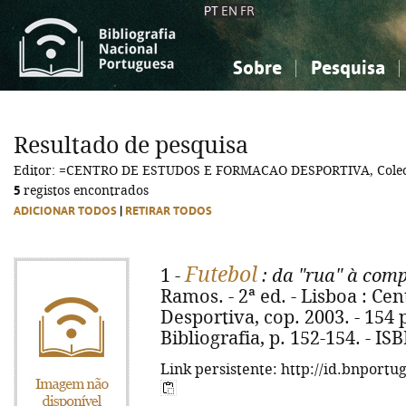
PT
EN
FR
Sobre
Pesquisa
Sobre a Bibliografia Nacional
Simples
Conhecimento, Informação...
Conhecimento, Informação...
Combinada
A
Resultado de pesquisa
Ciências sociais...
Ciências sociais...
Editor: =CENTRO DE ESTUDOS E FORMACAO DESPORTIVA, Col
Arte, desporto...
Arte, desporto...
5
registos encontrados
ADICIONAR TODOS
|
RETIRAR TODOS
Futebol
1 -
: da "rua" à com
Ramos. - 2ª ed. - Lisboa : C
Desportiva, cop. 2003. - 154 p.
Bibliografia, p. 152-154. - I
Link persistente: http://id.bnportu