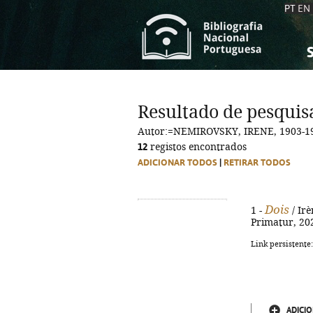
PT
EN
S
S
C
C
Resultado de pesquis
C
C
Autor:=NEMIROVSKY, IRENE, 1903-1
A
A
12
registos encontrados
ADICIONAR TODOS
|
RETIRAR TODOS
Dois
1 -
/ Irè
Primatur, 2023
Link persistente
ADICIO