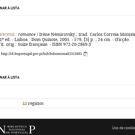
NAR À LISTA
rancesa
: romance
/ Irène Némirovsky ; trad. Carlos Correia Montei
 1ª ed. - Lisboa : Dom Quixote, 2005. - 579, [3] p. ; 24 cm. - (Ficção
Tít. orig.: Suite française. - ISBN 972-20-2869-3
: http://id.bnportugal.gov.pt/bib/bibnacional/1513491
NAR À LISTA
12
registos
Uso de cookie