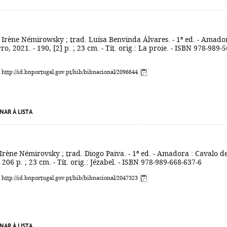
 Irène Némirowsky ; trad. Luísa Benvinda Álvares. - 1ª ed. - Amador
o, 2021. - 190, [2] p. ; 23 cm. - Tít. orig.: La proie. - ISBN 978-989-5
: http://id.bnportugal.gov.pt/bib/bibnacional/2096644
NAR À LISTA
 Irène Némirovsky ; trad. Diogo Paiva. - 1ª ed. - Amadora : Cavalo d
 206 p. ; 23 cm. - Tít. orig.: Jézabel. - ISBN 978-989-668-637-6
: http://id.bnportugal.gov.pt/bib/bibnacional/2047323
NAR À LISTA