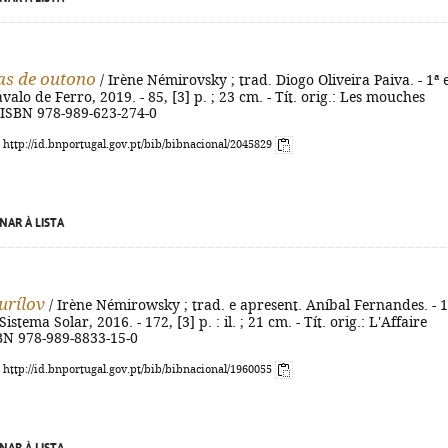
as de outono
/ Irène Némirovsky ; trad. Diogo Oliveira Paiva. - 1ª e
alo de Ferro, 2019. - 85, [3] p. ; 23 cm. - Tít. orig.: Les mouches
 ISBN 978-989-623-274-0
: http://id.bnportugal.gov.pt/bib/bibnacional/2045829
NAR À LISTA
urílov
/ Irène Némirowsky ; trad. e apresent. Aníbal Fernandes. - 1
Sistema Solar, 2016. - 172, [3] p. : il. ; 21 cm. - Tít. orig.: L'Affaire
SBN 978-989-8833-15-0
: http://id.bnportugal.gov.pt/bib/bibnacional/1960055