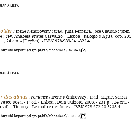
NAR À LISTA
older
/ Irène Némirovsky ; trad. Júlia Ferreira, José Cláudio ; pref.
e ; rev. Anabela Prates Carvalho. - Lisboa : Relógio d'Água, cop. 201
 il. ; 24 cm. - (Ficções). - ISBN 978-989-641-322-4
: http://id.bnportugal.gov.pt/bib/bibnacional/1828840
NAR À LISTA
r das almas
: romance
/ Irène Némirovsky ; trad. Miguel Serras
 Vasco Rosa. - 1ª ed. - Lisboa : Dom Quixote, 2008. - 231 p. ; 24 cm. -
rsal). - Tít. orig.: Le maître des âmes. - ISBN 978-972-20-3238-4
: http://id.bnportugal.gov.pt/bib/bibnacional/1733110