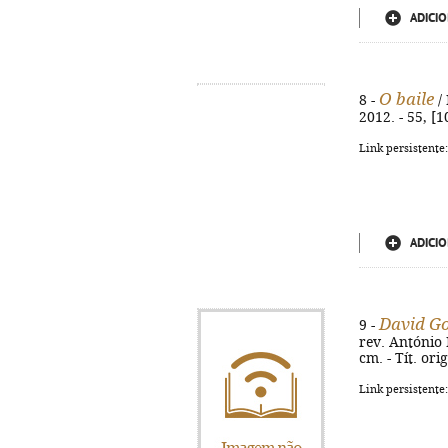
ADICIO
O baile
8 -
/ 
2012. - 55, [1
Link persistente
ADICIO
David Go
9 -
rev. António L
cm. - Tít. or
Link persistente