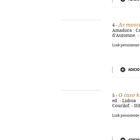
As mosc
4 -
Amadora : Cav
d'Automne. -
Link persistente
ADICIO
O caso k
5 -
ed. - Lisboa : 
Courilof. - I
Link persistente