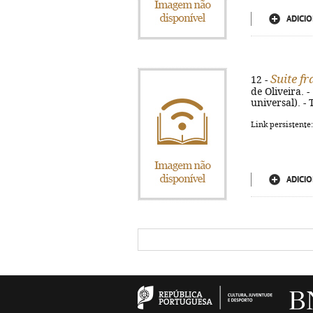
ADICIO
Suite f
12 -
de Oliveira. -
universal). - 
Link persistente
ADICIO