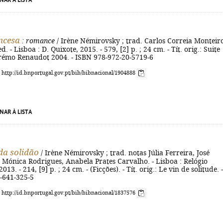
NAR À LISTA
ancesa
: romance
/ Irène Némirovsky ; trad. Carlos Correia Monteir
ed. - Lisboa : D. Quixote, 2015. - 579, [2] p. ; 24 cm. - Tít. orig.: Suite
Prémo Renaudot 2004. - ISBN 978-972-20-5719-6
: http://id.bnportugal.gov.pt/bib/bibnacional/1904888
NAR À LISTA
da solidão
/ Irène Némirovsky ; trad. notas Júlia Ferreira, José
. Mónica Rodrigues, Anabela Prates Carvalho. - Lisboa : Relógio
013. - 214, [9] p. ; 24 cm. - (Ficções). - Tít. orig.: Le vin de solitude. -
-641-325-5
: http://id.bnportugal.gov.pt/bib/bibnacional/1837576