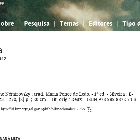
FR
Sobre
Pesquisa
Temas
Editores
Tipo 
obre a Bibliografia Nacional
imples
onhecimento, Informação...
onhecimento, Informação...
Combinada
A minha lista
Como utilizar
Filosofia, psicologia...
Filosofia, psicologia...
Perguntas frequente
a
iências sociais...
iências sociais...
Ciências exatas e naturais...
Ciências exatas e naturais...
942
rte, desporto...
rte, desporto...
Literatura, linguística...
Literatura, linguística...
ne Némirovsky ; trad. Maria Ponce de Leão. - 1ª ed. - Silveira : E-
. - 270, [2] p. ; 20 cm. - Tít. orig.: Deux. - ISBN 978-989-8872-74-6
: http://id.bnportugal.gov.pt/bib/bibnacional/2136355
NAR À LISTA