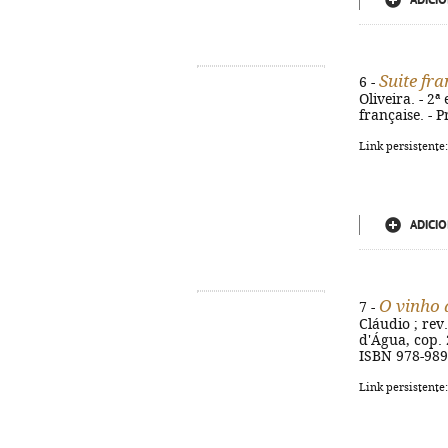
ADICIO
Suite fr
6 -
Oliveira. - 2ª 
française. - 
Link persistente
ADICIO
O vinho 
7 -
Cláudio ; rev
d'Água, cop. 2
ISBN 978-989
Link persistente