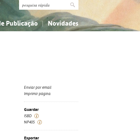
de Publicação
Novidades
s
Religião...
Religião...
Ciências aplicadas...
Ciências aplicadas...
História, geografia, biografias...
História, geografia, biografias...
Enviar por email
Imprimir página
Guardar
ISBD
NP405
Exportar