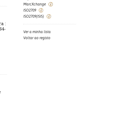
MarcXchange
ISO2709
ISO2709(ISIS)
a :
64-
Ver a minha lista
Voltar ao registo
e