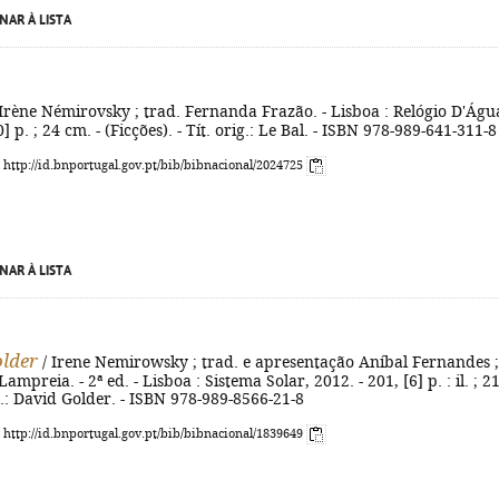
NAR À LISTA
Irène Némirovsky ; trad. Fernanda Frazão. - Lisboa : Relógio D'Águ
0] p. ; 24 cm. - (Ficções). - Tít. orig.: Le Bal. - ISBN 978-989-641-311-8
: http://id.bnportugal.gov.pt/bib/bibnacional/2024725
NAR À LISTA
lder
/ Irene Nemirowsky ; trad. e apresentação Aníbal Fernandes ;
ampreia. - 2ª ed. - Lisboa : Sistema Solar, 2012. - 201, [6] p. : il. ; 2
ig.: David Golder. - ISBN 978-989-8566-21-8
: http://id.bnportugal.gov.pt/bib/bibnacional/1839649