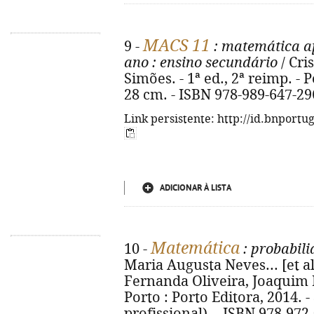
MACS 11
9 -
: matemática ap
ano
: ensino secundário
/ Cri
Simões. - 1ª ed., 2ª reimp. - Po
28 cm. - ISBN 978-989-647-29
Link persistente: http://id.bnportu
ADICIONAR À LISTA
Matemática
10 -
: probabili
Maria Augusta Neves... [et al.
Fernanda Oliveira, Joaquim E
Porto : Porto Editora, 2014. - 8
profissional). - ISBN 978-972