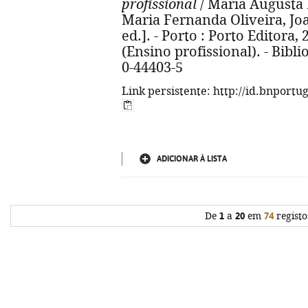
profissional
/ Maria Augusta Ne
Maria Fernanda Oliveira, Jo
ed.]. - Porto : Porto Editora, 20
(Ensino profissional). - Bibli
0-44403-5
Link persistente: http://id.bnportu
ADICIONAR À LISTA
De
1
a
20
em
74
registo