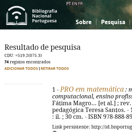
PT
EN
FR
Sobre
Pesquisa
Sobre a Bibliografia Nacional
Simples
Conhecimento, Informação...
Conhecimento, Informação...
Combinada
A
Resultado de pesquisa
Ciências sociais...
Ciências sociais...
CDU: =519.2(075.3)
Arte, desporto...
Arte, desporto...
74
registos encontrados
ADICIONAR TODOS
|
RETIRAR TODOS
PRO em matemática
1 -
: 
computacional, ensino profis
Fátima Magro... [et al.] ; rev
pedagógica Teresa Santos. - 1ª 
: il. ; 30 cm. - ISBN 978-888-8
Link persistente: http://id.bnportu