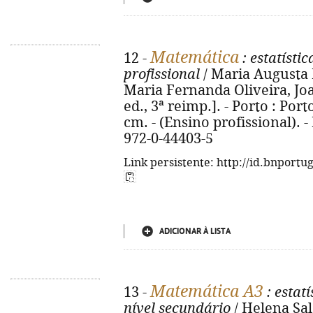
Matemática
12 -
: estatístic
profissional
/ Maria Augusta Ne
Maria Fernanda Oliveira, Jo
ed., 3ª reimp.]. - Porto : Porto
cm. - (Ensino profissional). - 
972-0-44403-5
Link persistente: http://id.bnportu
ADICIONAR À LISTA
Matemática A3
13 -
: estatí
nível secundário
/ Helena Sal