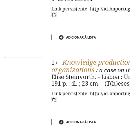
Link persistente: http://id.bnportu
ADICIONAR À LISTA
Knowledge production 
17 -
organizations
: a case on t
Elise Steinvorth. - Lisboa : U
191 p. : il. ; 23 cm. - (T(h)e
Link persistente: http://id.bnportu
ADICIONAR À LISTA