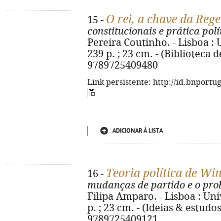
O rei, a chave da Reg
15 -
constitucionais e prática pol
Pereira Coutinho. - Lisboa : 
239 p. ; 23 cm. - (Biblioteca 
9789725409480
Link persistente: http://id.bnportu
ADICIONAR À LISTA
Teoria política de Wi
16 -
mudanças de partido e o prob
Filipa Amparo. - Lisboa : Uni
p. ; 23 cm. - (Ideias & estudos
9789725409121