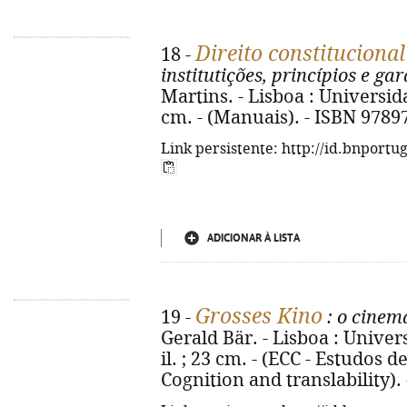
Direito constituciona
18 -
institutições, princípios e ga
Martins. - Lisboa : Universida
cm. - (Manuais). - ISBN 978
Link persistente: http://id.bnportu
ADICIONAR À LISTA
Grosses Kino
19 -
: o cinem
Gerald Bär. - Lisboa : Univers
il. ; 23 cm. - (ECC - Estudos
Cognition and translability)