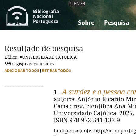
PT
EN
FR
Sobre
Pesquisa
Sobre a Bibliografia Nacional
Simples
Conhecimento, Informação...
Conhecimento, Informação...
Combinada
A
Resultado de pesquisa
Ciências sociais...
Ciências sociais...
Editor: =UNIVERSIDADE CATOLICA
Arte, desporto...
Arte, desporto...
399
registos encontrados
ADICIONAR TODOS
|
RETIRAR TODOS
A surdez e a pessoa co
1 -
autores António Ricardo Miran
Caria ; rev. científica Ana Mine
Universidade Católica, 2025. - 2
ISBN 978-972-541-133-9
Link persistente: http://id.bnportu