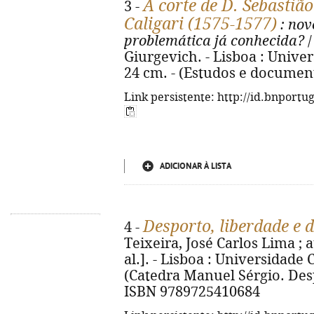
A corte de D. Sebastiã
3 -
Caligari (1575-1577)
: nov
problemática já conhecida?
/
Giurgevich. - Lisboa : Univers
24 cm. - (Estudos e document
Link persistente: http://id.bnportu
ADICIONAR À LISTA
Desporto, liberdade e
4 -
Teixeira, José Carlos Lima ; a
al.]. - Lisboa : Universidade Cat
(Catedra Manuel Sérgio. Desp
ISBN 9789725410684