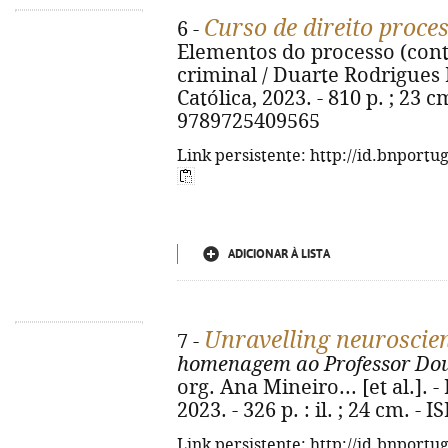
Curso de direito proce
6 -
Elementos do processo (con
criminal / Duarte Rodrigues 
Católica, 2023. - 810 p. ; 23 
9789725409565
Link persistente: http://id.bnportu
ADICIONAR À LISTA
Unravelling neuroscie
7 -
homenagem ao Professor Dou
org. Ana Mineiro... [et al.]. 
2023. - 326 p. : il. ; 24 cm. 
Link persistente: http://id.bnportu