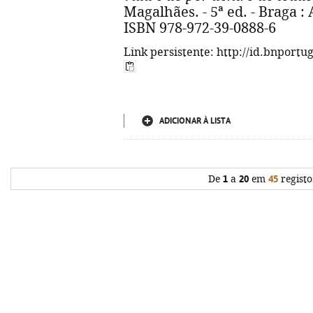
Magalhães. - 5ª ed. - Braga : A
ISBN 978-972-39-0888-6
Link persistente: http://id.bnportu
ADICIONAR À LISTA
De
1
a
20
em
45
registo