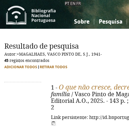
PT
EN
FR
Sobre
Pesquisa
Sobre a Bibliografia Nacional
Simples
Conhecimento, Informação...
Conhecimento, Informação...
Combinada
A
Resultado de pesquisa
Ciências sociais...
Ciências sociais...
Autor:=MAGALHAES, VASCO PINTO DE, S.J., 1941-
Arte, desporto...
Arte, desporto...
45
registos encontrados
ADICIONAR TODOS
|
RETIRAR TODOS
O que não cresce, decr
1 -
família
/ Vasco Pinto de Magal
Editorial A.O., 2025. - 143 p.
2
Link persistente: http://id.bnportu