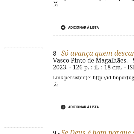
ADICIONAR À LISTA
Só avança quem desca
8 -
Vasco Pinto de Magalhães. - 9
2023. - 126 p. : il. ; 18 cm. -
Link persistente: http://id.bnportu
ADICIONAR À LISTA
Se Deus é bom porque
9 -