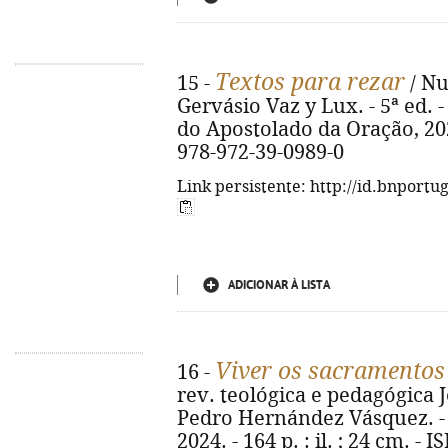
Textos para rezar
15 -
/ Nu
Gervásio Vaz y Lux. - 5ª ed. 
do Apostolado da Oração, 2024.
978-972-39-0989-0
Link persistente: http://id.bnportu
ADICIONAR À LISTA
Viver os sacramento
16 -
rev. teológica e pedagógica J
Pedro Hernández Vásquez. - 2
2024. - 164 p. : il. ; 24 cm. -