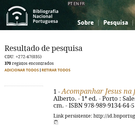
PT
EN
FR
Sobre
Pesquisa
Sobre a Bibliografia Nacional
Simples
Conhecimento, Informação...
Conhecimento, Informação...
Combinada
A
Resultado de pesquisa
Ciências sociais...
Ciências sociais...
CDU: =272-47(035)
Arte, desporto...
Arte, desporto...
370
registos encontrados
ADICIONAR TODOS
|
RETIRAR TODOS
Acompanhar Jesus na fi
1 -
Alberto. - 1ª ed. - Porto : Sales
cm. - ISBN 978-989-9134-64-5
Link persistente: http://id.bnportu