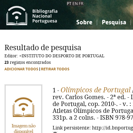
PT
EN
FR
Sobre
Pesquisa
Sobre a Bibliografia Nacional
Simples
Conhecimento, Informação...
Conhecimento, Informação...
Combinada
A
Resultado de pesquisa
Ciências sociais...
Ciências sociais...
Editor: =INSTITUTO DO DESPORTO DE PORTUGAL
Arte, desporto...
Arte, desporto...
23
registos encontrados
ADICIONAR TODOS
|
RETIRAR TODOS
Olímpicos de Portugal
1 -
rev. Carlos Gomes. - 2ª ed. -
de Portugal, cop. 2010-. - v. : 
Atletas Olímpicos de Portugal
331p. a 2 colns. - ISBN 978-9
Link persistente: http://id.bnportu