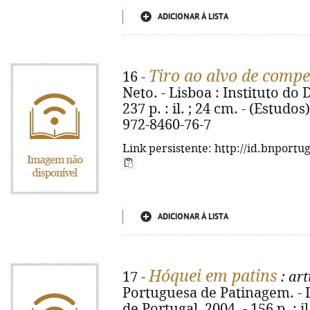
ADICIONAR À LISTA
Tiro ao alvo de compe
16 -
Neto. - Lisboa : Instituto do 
237 p. : il. ; 24 cm. - (Estudos
972-8460-76-7
Link persistente: http://id.bnportu
ADICIONAR À LISTA
Hóquei em patins
17 -
: art
Portuguesa de Patinagem. - L
de Portugal, 2004. - 156 p. : i