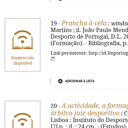
Prancha à vela
19 -
: winds
Martins ; il. João Paulo Mende
Desporto de Portugal, D.L. 2004
(Formação). - Bibliografia, p
Link persistente: http://id.bnportu
ADICIONAR À LISTA
A actividade, a formaç
20 -
árbitro-juiz desportivo
/ C
Lisboa : Instituto do Desporto
[7] p. : il. ; 24 cm. - (Estudos