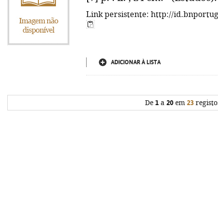
Link persistente: http://id.bnportu
ADICIONAR À LISTA
De
1
a
20
em
23
registo