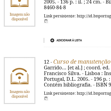
2005. - 136 p. : il. ; 24 cm. - 
8460-84-8
Link persistente: http://id.bnportu
ADICIONAR À LISTA
Curso de manutenção 
12 -
Garrido... [et al.] ; coord. e
Francisco Silva. - Lisboa : I
Portugal, D.L. 2005. - 196 p. :
Contém bibliografia. - ISBN 
Link persistente: http://id.bnportu