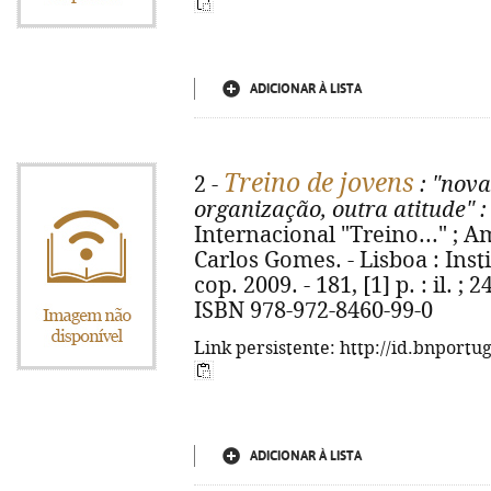
ADICIONAR À LISTA
Treino de jovens
2 -
: "nova
organização, outra atitude"
:
Internacional "Treino..." ; Am
Carlos Gomes. - Lisboa : Inst
cop. 2009. - 181, [1] p. : il. ;
ISBN 978-972-8460-99-0
Link persistente: http://id.bnportu
ADICIONAR À LISTA