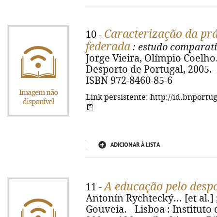
Caracterização da prá
10 -
federada
: estudo comparati
Jorge Vieira, Olímpio Coelho. 
Desporto de Portugal, 2005. - 7
ISBN 972-8460-85-6
Link persistente: http://id.bnportu
ADICIONAR À LISTA
A educação pelo desp
11 -
Antonín Rychtecký... [et al.] 
Gouveia. - Lisboa : Instituto