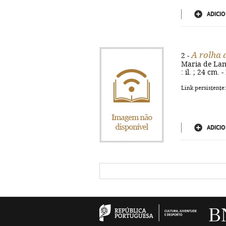
ADICIO
A rolha 
2 -
Maria de Lama
: il. ; 24 cm.
Link persistente
ADICIO