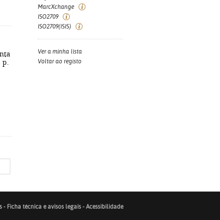
MarcXchange
ISO2709
ISO2709(ISIS)
Ver a minha lista
anta
Voltar ao registo
 p.
s
-
Ficha técnica e avisos legais
-
Acessibilidade