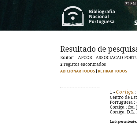
PT
EN
S
S
C
C
Resultado de pesquis
C
C
Editor: =APCOR - ASSOCIACAO POR
A
A
2
registos encontrados
ADICIONAR TODOS
|
RETIRAR TODOS
Cortiça
1 -
:
Centro de Es
Portuguesa ; 
Cortiça ; fot
Cortiça, D.L. 2
Link persistente