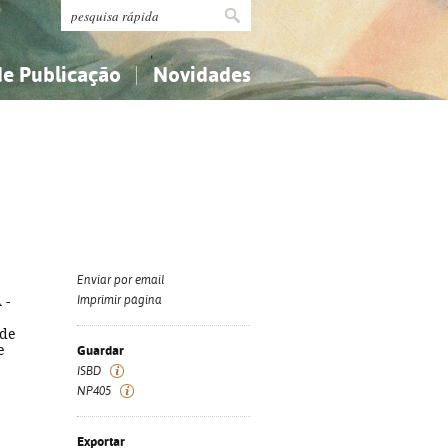
de Publicação
Novidades
s
Religião...
Religião...
Ciências aplicadas...
Ciências aplicadas...
História, geografia, biografias...
História, geografia, biografias...
Enviar por email
 -
Imprimir página
 de
e
Guardar
ISBD
NP405
Exportar