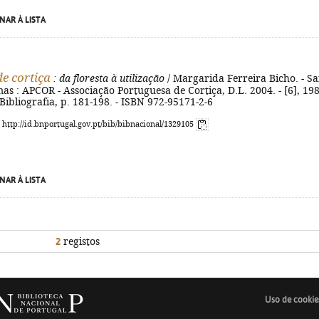
NAR À LISTA
de cortiça
: da floresta à utilização
/ Margarida Ferreira Bicho. - S
s : APCOR - Associação Portuguesa de Cortiça, D.L. 2004. - [6], 198
 - Bibliografia, p. 181-198. - ISBN 972-95171-2-6
: http://id.bnportugal.gov.pt/bib/bibnacional/1329105
NAR À LISTA
2
registos
Uso de cookie