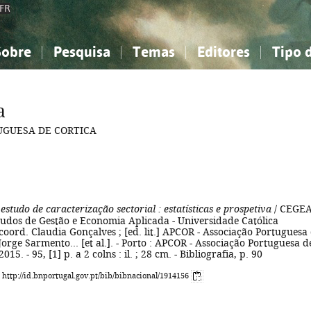
FR
Sobre
Pesquisa
Temas
Editores
Tipo 
obre a Bibliografia Nacional
imples
onhecimento, Informação...
onhecimento, Informação...
Combinada
A minha lista
Como utilizar
Filosofia, psicologia...
Filosofia, psicologia...
Perguntas frequente
a
iências sociais...
iências sociais...
Ciências exatas e naturais...
Ciências exatas e naturais...
TUGUESA DE CORTICA
rte, desporto...
rte, desporto...
Literatura, linguística...
Literatura, linguística...
 estudo de caracterização sectorial
: estatísticas e prospetiva
/ CEGEA
tudos de Gestão e Economia Aplicada - Universidade Católica
coord. Claudia Gonçalves ; [ed. lit.] APCOR - Associação Portuguesa
. Jorge Sarmento... [et al.]. - Porto : APCOR - Associação Portuguesa d
015. - 95, [1] p. a 2 colns : il. ; 28 cm. - Bibliografia, p. 90
: http://id.bnportugal.gov.pt/bib/bibnacional/1914156