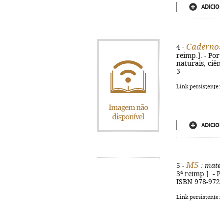
ADICIO
Cadernos
4 -
reimp.]. - Port
naturais, ciê
3
Link persistente
ADICIO
M5
5 -
: mate
3ª reimp.]. - 
ISBN 978-972
Link persistente