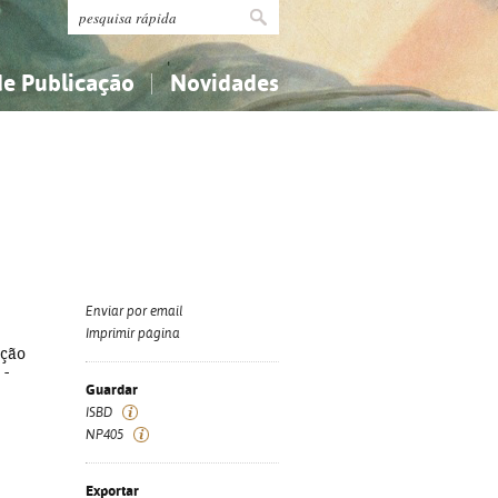
de Publicação
Novidades
s
Religião...
Religião...
Ciências aplicadas...
Ciências aplicadas...
História, geografia, biografias...
História, geografia, biografias...
Enviar por email
Imprimir página
ação
 -
Guardar
ISBD
NP405
Exportar