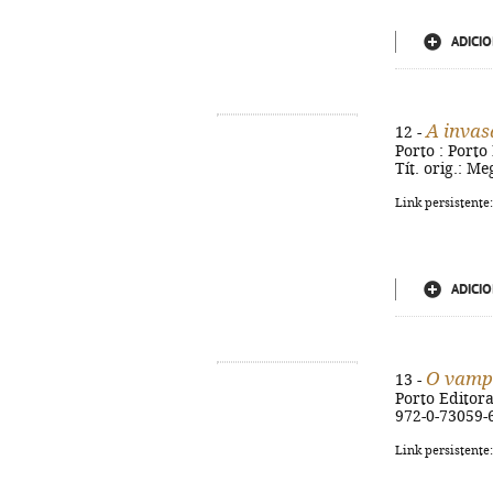
ADICIO
A inva
12 -
Porto : Porto 
Tít. orig.: M
Link persistente
ADICIO
O vamp
13 -
Porto Editora,
972-0-73059-
Link persistente