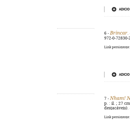
ADICIO
Brincar
6 -
.
972-0-72830-
Link persistente
ADICIO
Nham! 
7 -
p. : il. ; 27
destacáveis).
Link persistente