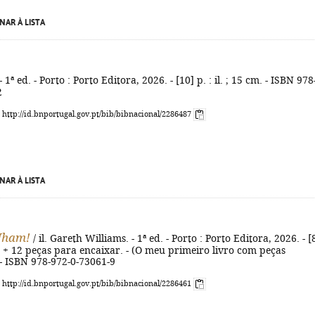
NAR À LISTA
 - 1ª ed. - Porto : Porto Editora, 2026. - [10] p. : il. ; 15 cm. - ISBN 978
2
: http://id.bnportugal.gov.pt/bib/bibnacional/2286487
NAR À LISTA
Nham!
/ il. Gareth Williams. - 1ª ed. - Porto : Porto Editora, 2026. - [
 cm + 12 peças para encaixar. - (O meu primeiro livro com peças
 - ISBN 978-972-0-73061-9
: http://id.bnportugal.gov.pt/bib/bibnacional/2286461