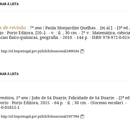
NAR À LISTA
 de revisão
: 7º ano
/ Paula Monjardim Quelhas... [et al.]. - [3ª ed.,
o : Porto Editora, [20--]-. - v. : il. ; 30 cm. - 2º v.: Matemática, ciênci
ncias fisíco-químicas, geografia. - 2010. - 144 p. - ISBN 978-972-0-015
: http://id.bnportugal.gov.pt/bib/bibnacional/1800184
NAR À LISTA
mática, 5º ano
/ João de Sá Duarte, Felicidade de Sá Duarte. - [2ª ed
Porto : Porto Editora, 2015. - 64 p. : il. ; 30 cm. - (Sucesso escolar). -
-0-01815-1
: http://id.bnportugal.gov.pt/bib/bibnacional/1937394