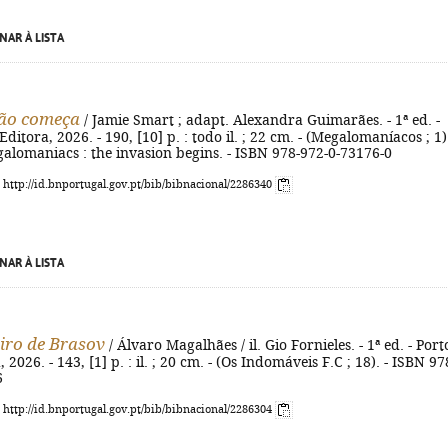
NAR À LISTA
são começa
/ Jamie Smart ; adapt. Alexandra Guimarães. - 1ª ed. -
Editora, 2026. - 190, [10] p. : todo il. ; 22 cm. - (Megalomaníacos ; 1).
egalomaniacs : the invasion begins. - ISBN 978-972-0-73176-0
: http://id.bnportugal.gov.pt/bib/bibnacional/2286340
NAR À LISTA
iro de Brasov
/ Álvaro Magalhães / il. Gio Fornieles. - 1ª ed. - Porto
 2026. - 143, [1] p. : il. ; 20 cm. - (Os Indomáveis F.C ; 18). - ISBN 97
6
: http://id.bnportugal.gov.pt/bib/bibnacional/2286304