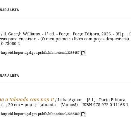
NAR À LISTA
/ il. Gareth Williams. - 1ª ed. - Porto : Porto Editora, 2026. - [8] p. : il
ças para encaixar. - (O meu primeiro livro com peças destacáveis). 
-0-73060-2
: http://id.bnportugal.gov.pt/bib/bibnacional/2286457
NAR À LISTA
na a tabuada com pop-it
/ Lídia Aguiar. - [S.l.] : Porto Editora,
: il. ; 20 cm + pop-it - tabuada. - (Vamos!). - ISBN 978-972-0-11166-1
: http://id.bnportugal.gov.pt/bib/bibnacional/2286389