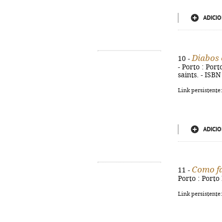
ADICIO
Diabos 
10 -
- Porto : Port
saints. - ISB
Link persistente
ADICIO
Como f
11 -
Porto : Porto 
Link persistente