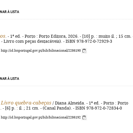
NAR À LISTA
tos
. - 1ª ed. - Porto : Porto Editora, 2026. - [10] p. : muito il. ; 15 cm. 
- Livro com peças destacáveis). - ISBN 978-972-0-72929-3
: http://id.bnportugal.gov.pt/bib/bibnacional/2286190
NAR À LISTA
 Livro quebra-cabeças
/ Diana Almeida. - 1ª ed. - Porto : Porto
 - [6] p. : il. ; 21 cm. - (Canal Panda). - ISBN 978-972-0-72834-0
: http://id.bnportugal.gov.pt/bib/bibnacional/2286192