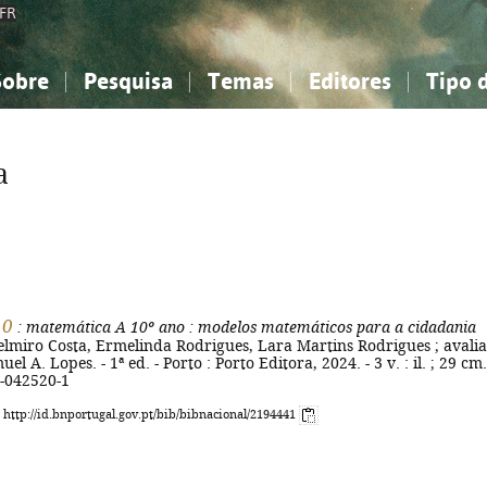
FR
Sobre
Pesquisa
Temas
Editores
Tipo 
obre a Bibliografia Nacional
imples
onhecimento, Informação...
onhecimento, Informação...
Combinada
A minha lista
Como utilizar
Filosofia, psicologia...
Filosofia, psicologia...
Perguntas frequente
a
iências sociais...
iências sociais...
Ciências exatas e naturais...
Ciências exatas e naturais...
rte, desporto...
rte, desporto...
Literatura, linguística...
Literatura, linguística...
10
: matemática A 10º ano
: modelos matemáticos para a cidadania
elmiro Costa, Ermelinda Rodrigues, Lara Martins Rodrigues ; avali
uel A. Lopes. - 1ª ed. - Porto : Porto Editora, 2024. - 3 v. : il. ; 29 cm.
-042520-1
: http://id.bnportugal.gov.pt/bib/bibnacional/2194441