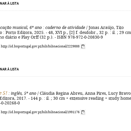
NAR À LISTA
ucação musical, 6º ano
: caderno de atividade
/ Jonas Araújo, Tito
o : Porto Editora, 2025. - 48, XVI p., [2] f. desdobr., 32 p. : il. ; 29 cm
no diário e Play Orff (32 p.). - ISBN 978-972-0-20830-9
: http://id.bnportugal.gov.pt/bib/bibnacional/2229888
NAR À LISTA
e 5!
: inglês, 5º ano
/ Cláudia Regina Abreu, Anna Pires, Lucy Bravo.
Editora, 2017. - 144 p. : il. ; 30 cm + extensive reading + study home
-0-20268-0
: http://id.bnportugal.gov.pt/bib/bibnacional/1991176