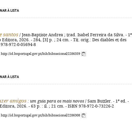
NAR À LISTA
e santos
/ Jean-Baptiste Andrea ; trad. Isabel Ferreira da Silva. - 1ª
o Editora, 2026. - 284, [3] p. ; 24 cm. - Tít. orig.: Des diables et des
N 978-972-0-05694-8
: http://id.bnportugal.gov.pt/bib/bibnacional/2286359
NAR À LISTA
azer amigos
: um guia para os mais novos
/ Sam Buttler. - 1ª ed. -
Editora, 2026. - 63 p. : il. ; 21 cm. - ISBN 978-972-0-73226-2
: http://id.bnportugal.gov.pt/bib/bibnacional/2286308