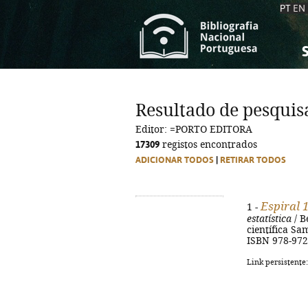
PT
EN
S
S
C
C
Resultado de pesquis
C
C
Editor: =PORTO EDITORA
A
A
17309
registos encontrados
ADICIONAR TODOS
|
RETIRAR TODOS
Espiral 
1 -
estatística
/ B
científica Sam
ISBN 978-972
Link persistente