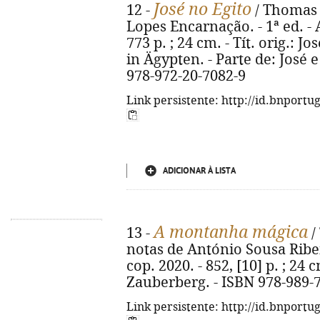
José no Egito
12 -
/ Thomas 
Lopes Encarnação. - 1ª ed. - A
773 p. ; 24 cm. - Tít. orig.: 
in Ägypten. - Parte de: José e
978-972-20-7082-9
Link persistente: http://id.bnportu
ADICIONAR À LISTA
A montanha mágica
13 -
/
notas de António Sousa Ribei
cop. 2020. - 852, [10] p. ; 24 c
Zauberberg. - ISBN 978-989-
Link persistente: http://id.bnportu