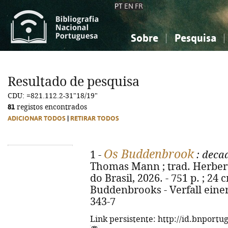
PT
EN
FR
Sobre
Pesquisa
Sobre a Bibliografia Nacional
Simples
Conhecimento, Informação...
Conhecimento, Informação...
Combinada
A
Resultado de pesquisa
Ciências sociais...
Ciências sociais...
CDU: =821.112.2-31"18/19"
Arte, desporto...
Arte, desporto...
81
registos encontrados
ADICIONAR TODOS
|
RETIRAR TODOS
Os Buddenbrook
1 -
: deca
Thomas Mann ; trad. Herbert Ca
do Brasil, 2026. - 751 p. ; 24 
Buddenbrooks - Verfall einer
343-7
Link persistente: http://id.bnportu