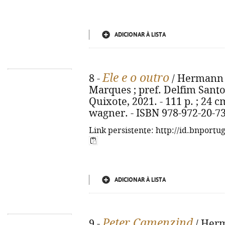
ADICIONAR À LISTA
Ele e o outro
8 -
/ Hermann 
Marques ; pref. Delfim Santos
Quixote, 2021. - 111 p. ; 24 cm
wagner. - ISBN 978-972-20-7
Link persistente: http://id.bnportu
ADICIONAR À LISTA
Peter Camenzind
9 -
/ Herm