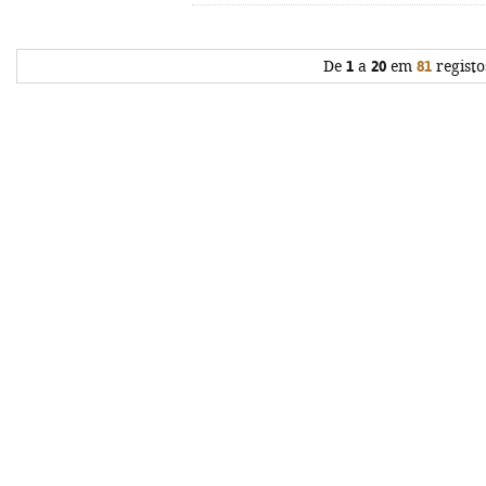
De
1
a
20
em
81
registo