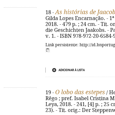
As histórias de Jaaco
18 -
Gilda Lopes Encarnação. - 1ª
2018. - 479 p. ; 24 cm. - Tít.
die Geschichten Jaakobs. - Pa
v. 1. - ISBN 978-972-20-6584-
Link persistente: http://id.bnportu
ADICIONAR À LISTA
O lobo das estepes
19 -
/ H
Rêgo ; pref. Isabel Cristina Ma
Leya, 2018. - 241, [4] p. ; 25 
23). - Tít. orig.: Der Steppen