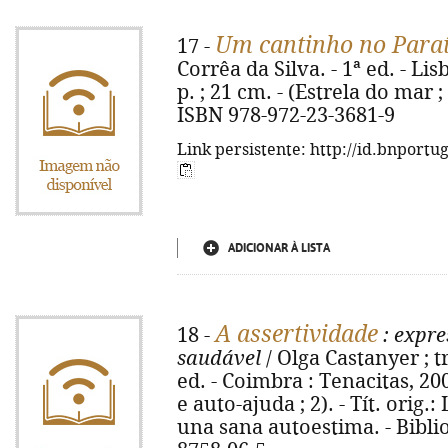
Um cantinho no Para
17 -
Corrêa da Silva. - 1ª ed. - Lis
p. ; 21 cm. - (Estrela do mar ;
ISBN 978-972-23-3681-9
Link persistente: http://id.bnportu
ADICIONAR À LISTA
A assertividade
18 -
: expre
saudável
/ Olga Castanyer ; t
ed. - Coimbra : Tenacitas, 2006
e auto-ajuda ; 2). - Tít. orig.
una sana autoestima. - Biblio