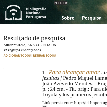
PT
EN
FR
Sobre
Pesquisa
Sobre a Bibliografia Nacional
Simples
Conhecimento, Informação...
Conhecimento, Informação...
Combinada
A
Resultado de pesquisa
Ciências sociais...
Ciências sociais...
Autor:=SILVA, ANA CORREIA DA
Arte, desporto...
Arte, desporto...
22
registos encontrados
ADICIONAR TODOS
|
RETIRAR TODOS
Para alcançar amor
1 -
: I
jesuítas
/ Pedro Miguel Lamet 
João Azevedo Mendes. - Braga 
p. ; 24 cm. - Tít. orig.: Para
Loyola y los primeros jesuita
Link persistente: http://id.bnportu