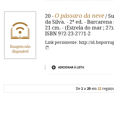
O pássaro da neve
20 -
/ Su
da Silva. - 2ª ed. - Barcarena :
21 cm. - (Estrela do mar ; 27).
ISBN 972-23-2771-2
Link persistente: http://id.bnportu
ADICIONAR À LISTA
De
1
a
20
em
22
registo