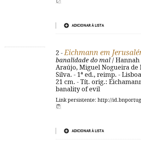
ADICIONAR À LISTA
Eichmann em Jerusal
2 -
banalidade do mal
/ Hannah 
Araújo, Miguel Nogueira de B
Silva. - 1ª ed., reimp. - Lisboa :
21 cm. - Tít. orig.: Eichaman
banality of evil
Link persistente: http://id.bnportu
ADICIONAR À LISTA