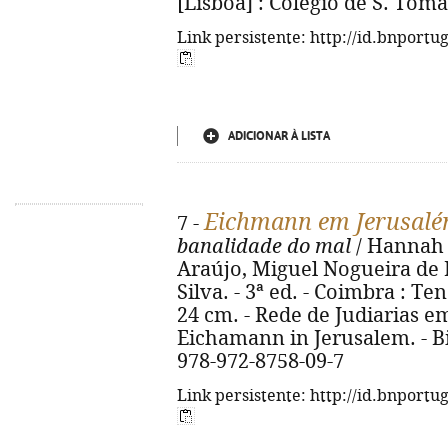
[Lisboa] : Colégio de S. Tomás,
Link persistente: http://id.bnportu
ADICIONAR À LISTA
Eichmann em Jerusal
7 -
banalidade do mal
/ Hannah 
Araújo, Miguel Nogueira de B
Silva. - 3ª ed. - Coimbra : Tenac
24 cm. - Rede de Judiarias em 
Eichamann in Jerusalem. - Bib
978-972-8758-09-7
Link persistente: http://id.bnportu