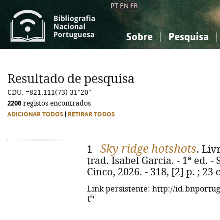
PT
EN
FR
Sobre
Pesquisa
Sobre a Bibliografia Nacional
Simples
Conhecimento, Informação...
Conhecimento, Informação...
Combinada
A
Resultado de pesquisa
Ciências sociais...
Ciências sociais...
CDU: =821.111(73)-31"20"
Arte, desporto...
Arte, desporto...
2208
registos encontrados
ADICIONAR TODOS
|
RETIRAR TODOS
Sky ridge hotshots
1 -
. Liv
trad. Isabel Garcia. - 1ª ed. -
Cinco, 2026. - 318, [2] p. ; 2
Link persistente: http://id.bnportu