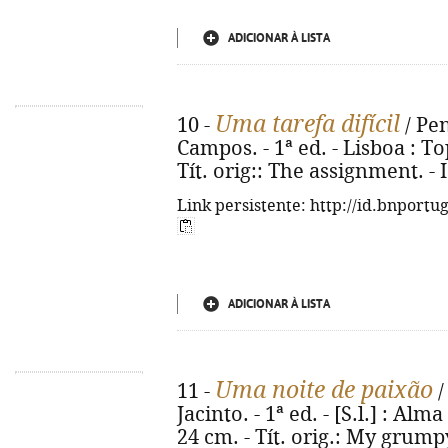
ADICIONAR À LISTA
Uma tarefa difícil
10 -
/ Pe
Campos. - 1ª ed. - Lisboa : Top
Tít. orig:: The assignment. -
Link persistente: http://id.bnportu
ADICIONAR À LISTA
Uma noite de paixão
11 -
/
Jacinto. - 1ª ed. - [S.l.] : Alma
24 cm. - Tít. orig.: My grump