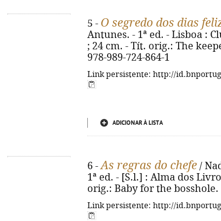
O segredo dos dias feli
5 -
Antunes. - 1ª ed. - Lisboa : Cl
; 24 cm. - Tít. orig.: The kee
978-989-724-864-1
Link persistente: http://id.bnportu
ADICIONAR À LISTA
As regras do chefe
6 -
/ Nad
1ª ed. - [S.l.] : Alma dos Livro
orig.: Baby for the bosshole.
Link persistente: http://id.bnportu