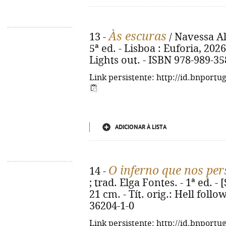
Às escuras
13 -
/ Navessa Al
5ª ed. - Lisboa : Euforia, 2026.
Lights out. - ISBN 978-989-35
Link persistente: http://id.bnportu
ADICIONAR À LISTA
O inferno que nos pe
14 -
; trad. Elga Fontes. - 1ª ed. - [
21 cm. - Tít. orig.: Hell foll
36204-1-0
Link persistente: http://id.bnportu