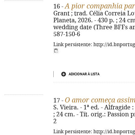
A pior companhia pa
16 -
Grant ; trad. Célia Correia Lou
Planeta, 2026. - 430 p. ; 24 cm
wedding date (Three BFFs an
587-150-6
Link persistente: http://id.bnportu
ADICIONAR À LISTA
O amor começa assi
17 -
S. Vieira. - 1ª ed. - Alfragide
; 24 cm. - Tít. orig.: Passion
2
Link persistente: http://id.bnportu