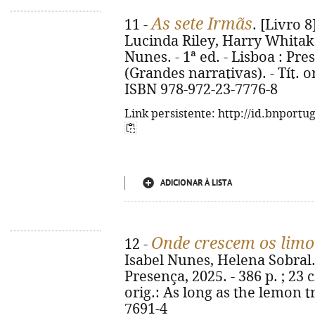
As sete Irmãs
11 -
. [Livro 8
Lucinda Riley, Harry Whitake
Nunes. - 1ª ed. - Lisboa : Pres
(Grandes narrativas). - Tít. or
ISBN 978-972-23-7776-8
Link persistente: http://id.bnportu
ADICIONAR À LISTA
Onde crescem os limo
12 -
Isabel Nunes, Helena Sobral. 
Presença, 2025. - 386 p. ; 23 
orig.: As long as the lemon t
7691-4