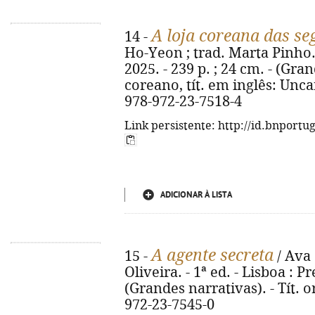
A loja coreana das s
14 -
Ho-Yeon ; trad. Marta Pinho. 
2025. - 239 p. ; 24 cm. - (Gran
coreano, tít. em inglês: Unc
978-972-23-7518-4
Link persistente: http://id.bnportu
ADICIONAR À LISTA
A agente secreta
15 -
/ Ava 
Oliveira. - 1ª ed. - Lisboa : P
(Grandes narrativas). - Tít. 
972-23-7545-0