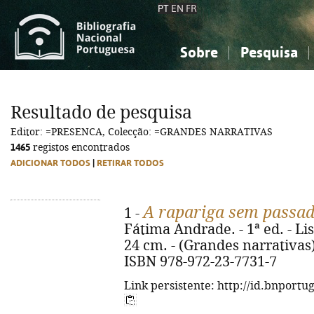
PT
EN
FR
Sobre
Pesquisa
Sobre a Bibliografia Nacional
Simples
Conhecimento, Informação...
Conhecimento, Informação...
Combinada
A
Resultado de pesquisa
Ciências sociais...
Ciências sociais...
Editor: =PRESENCA, Colecção: =GRANDES NARRATIVAS
Arte, desporto...
Arte, desporto...
1465
registos encontrados
ADICIONAR TODOS
|
RETIRAR TODOS
A rapariga sem passa
1 -
Fátima Andrade. - 1ª ed. - Lis
24 cm. - (Grandes narrativas).
ISBN 978-972-23-7731-7
Link persistente: http://id.bnportu