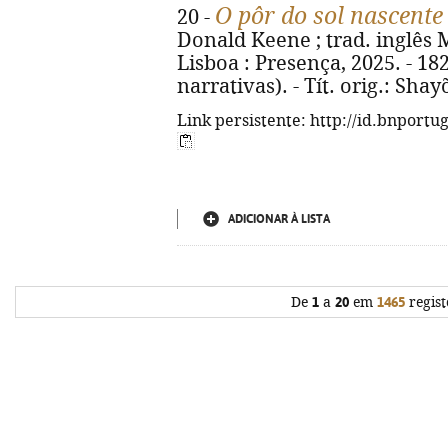
O pôr do sol nascente
20 -
Donald Keene ; trad. inglês M
Lisboa : Presença, 2025. - 182
narrativas). - Tít. orig.: Sha
Link persistente: http://id.bnportu
ADICIONAR À LISTA
De
1
a
20
em
1465
regist