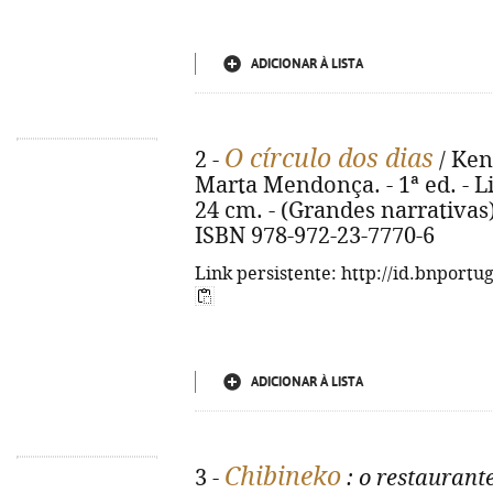
ADICIONAR À LISTA
O círculo dos dias
2 -
/ Ken 
Marta Mendonça. - 1ª ed. - Lis
24 cm. - (Grandes narrativas). 
ISBN 978-972-23-7770-6
Link persistente: http://id.bnportu
ADICIONAR À LISTA
Chibineko
3 -
: o restaurant