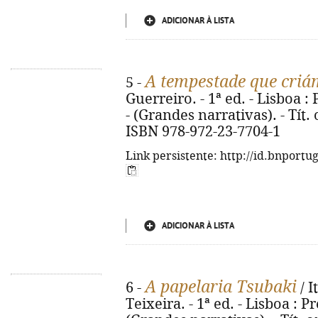
ADICIONAR À LISTA
A tempestade que cri
5 -
Guerreiro. - 1ª ed. - Lisboa : 
- (Grandes narrativas). - Tít
ISBN 978-972-23-7704-1
Link persistente: http://id.bnportu
ADICIONAR À LISTA
A papelaria Tsubaki
6 -
/ I
Teixeira. - 1ª ed. - Lisboa : P