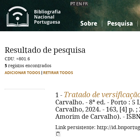
PT
EN
FR
Sobre
Pesquisa
Sobre a Bibliografia Nacional
Simples
Conhecimento, Informação...
Conhecimento, Informação...
Combinada
A
Resultado de pesquisa
Ciências sociais...
Ciências sociais...
CDU: =801.6
Arte, desporto...
Arte, desporto...
5
registos encontrados
ADICIONAR TODOS
|
RETIRAR TODOS
Tratado de versificaçã
1 -
Carvalho. - 8ª ed. - Porto : 5 
Carvalho, 2024. - 163, [4] p. 
Amorim de Carvalho). - ISBN
Link persistente: http://id.bnportu