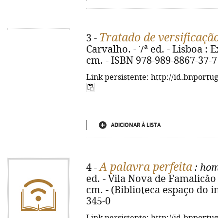
Tratado de versificaçã
3 -
Carvalho. - 7ª ed. - Lisboa : Ex
cm. - ISBN 978-989-8867-37-7
Link persistente: http://id.bnportu
ADICIONAR À LISTA
A palavra perfeita
4 -
: ho
ed. - Vila Nova de Famalicão : 
cm. - (Biblioteca espaço do i
345-0