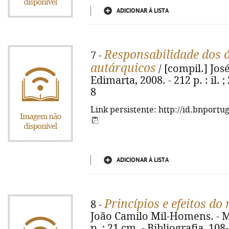
ADICIONAR À LISTA
Responsabilidade dos 
7 -
autárquicos
/ [compil.] Jo
Edimarta, 2008. - 212 p. : il.
8
Link persistente: http://id.bnportu
ADICIONAR À LISTA
Princípios e efeitos do
8 -
João Camilo Mil-Homens. - M
p. ; 21 cm. - Bibliografia, 10