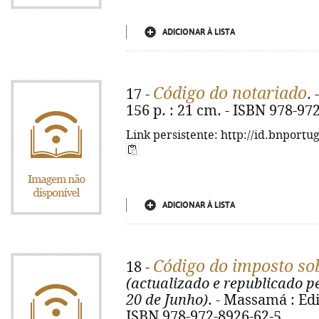
ADICIONAR À LISTA
Código do notariado
17 -
.
156 p. : 21 cm. - ISBN 978-97
Link persistente: http://id.bnportu
ADICIONAR À LISTA
Código do imposto so
18 -
(actualizado e republicado pe
20 de Junho)
. - Massamá : Edi
ISBN 978-972-8926-62-5