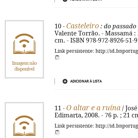
Casteleiro
10 -
: do passado 
Valente Torrão. - Massamá : Ed
cm. - ISBN 978-972-8926-51-9
Link persistente: http://id.bnportu
ADICIONAR À LISTA
O altar e a ruína
11 -
/ Jos
Edimarta, 2008. - 76 p. ; 21 
Link persistente: http://id.bnportu