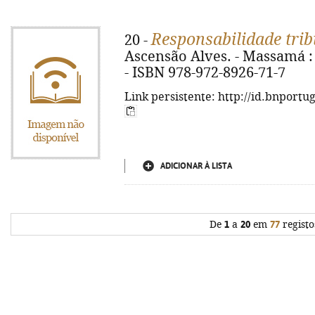
Responsabilidade trib
20 -
Ascensão Alves. - Massamá : E
- ISBN 978-972-8926-71-7
Link persistente: http://id.bnportu
ADICIONAR À LISTA
De
1
a
20
em
77
registo