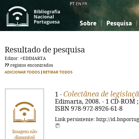
PT
EN
FR
Sobre
Pesquisa
Sobre a Bibliografia Nacional
Simples
Conhecimento, Informação...
Conhecimento, Informação...
Combinada
A
Resultado de pesquisa
Ciências sociais...
Ciências sociais...
Editor: =EDIMARTA
Arte, desporto...
Arte, desporto...
77
registos encontrados
ADICIONAR TODOS
|
RETIRAR TODOS
Colectânea de legislaç
1 -
Edimarta, 2008. - 1 CD-ROM ; 1
ISBN 978-972-8926-61-8
Link persistente: http://id.bnportu