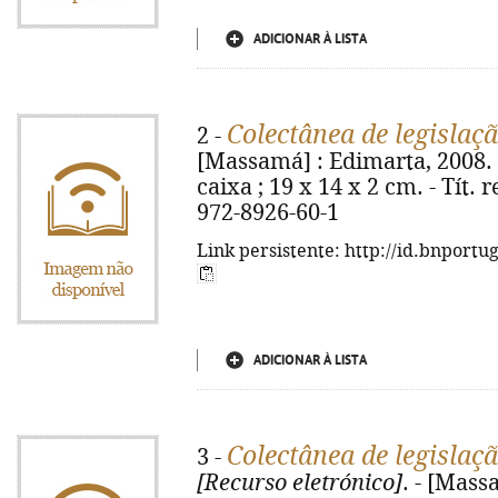
ADICIONAR À LISTA
Colectânea de legislaç
2 -
[Massamá] : Edimarta, 2008.
caixa ; 19 x 14 x 2 cm. - Tít. 
972-8926-60-1
Link persistente: http://id.bnportu
ADICIONAR À LISTA
Colectânea de legislaç
3 -
[Recurso eletrónico]
. - [Mass