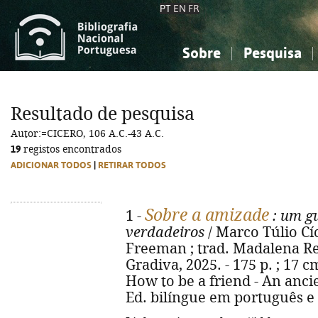
PT
EN
FR
Sobre
Pesquisa
Sobre a Bibliografia Nacional
Simples
Conhecimento, Informação...
Conhecimento, Informação...
Combinada
A
Resultado de pesquisa
Ciências sociais...
Ciências sociais...
Autor:=CICERO, 106 A.C.-43 A.C.
Arte, desporto...
Arte, desporto...
19
registos encontrados
ADICIONAR TODOS
|
RETIRAR TODOS
Sobre a amizade
1 -
: um gu
verdadeiros
/ Marco Túlio Cíc
Freeman ; trad. Madalena Requ
Gradiva, 2025. - 175 p. ; 17 cm
How to be a friend - An ancie
Ed. bilíngue em português e 