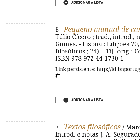
ADICIONAR À LISTA
Pequeno manual de can
6 -
Túlio Cícero ; trad., introd.
Gomes. - Lisboa : Edições 70, 
filosóficos ; 74). - Tít. orig
ISBN 978-972-44-1730-1
Link persistente: http://id.bnportu
ADICIONAR À LISTA
Textos filosóficos
7 -
/ Marc
introd. e notas J. A. Segurado