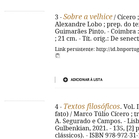
Sobre a velhice
3 -
/ Cícero 
Alexandre Lobo ; prep. do te
Guimarães Pinto. - Coimbra : 
; 21 cm. - Tít. orig.: De sene
Link persistente: http://id.bnportu
ADICIONAR À LISTA
Textos filosóficos
4 -
. Vol.
fato) / Marco Túlio Cícero ; tr
A. Segurado e Campos. - Lis
Gulbenkian, 2021. - 135, [2] p.
clássicos). - ISBN 978-972-31