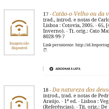
Catão-o-Velho ou da v
17 -
trad., introd. e notas de Car
Lisboa : Cotovia, 2005. - 65, [
Inverno). - Tt. orig.: Cato Ma
8028-99-7
Link persistente: http://id.bnportu
ADICIONAR À LISTA
Da natureza dos deus
18 -
introd., trad. e notas de Pedr
Araújo. - 1ª ed. - Lisboa : Veg
(Referências). - Tít. orig.: D