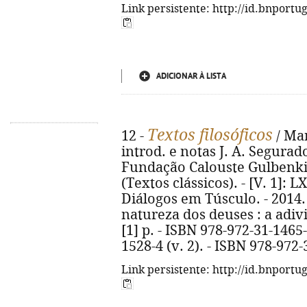
Link persistente: http://id.bnportu
ADICIONAR À LISTA
Textos filosóficos
12 -
/ Mar
introd. e notas J. A. Segurad
Fundação Calouste Gulbenkian, 
(Textos clássicos). - [V. 1]: LX
Diálogos em Túsculo. - 2014. -
natureza dos deuses : a adiv
[1] p. - ISBN 978-972-31-1465-
1528-4 (v. 2). - ISBN 978-972-
Link persistente: http://id.bnportu