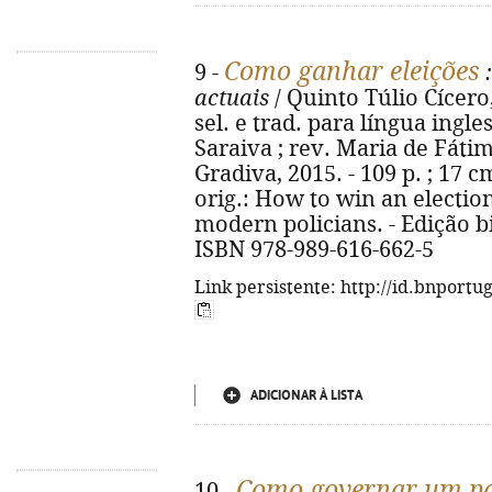
Como ganhar eleições
9 -
:
actuais
/ Quinto Túlio Cícero,
sel. e trad. para língua ingl
Saraiva ; rev. Maria de Fátim
Gradiva, 2015. - 109 p. ; 17 cm
orig.: How to win an election
modern policians. - Edição b
ISBN 978-989-616-662-5
Link persistente: http://id.bnportu
ADICIONAR À LISTA
Como governar um pa
10 -