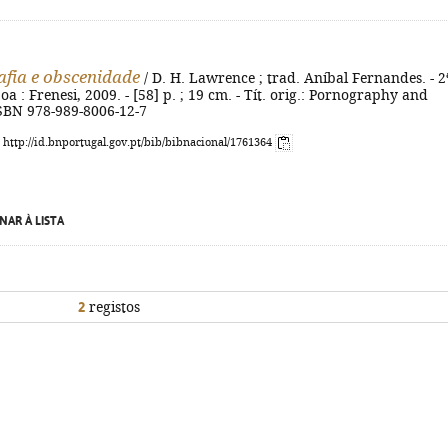
fia e obscenidade
/ D. H. Lawrence ; trad. Aníbal Fernandes. - 2
boa : Frenesi, 2009. - [58] p. ; 19 cm. - Tít. orig.: Pornography and
ISBN 978-989-8006-12-7
: http://id.bnportugal.gov.pt/bib/bibnacional/1761364
NAR À LISTA
2
registos