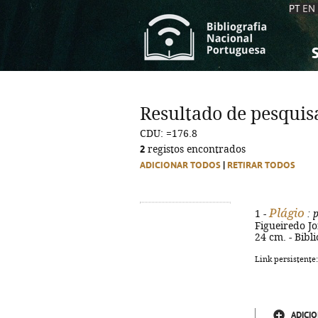
PT
EN
S
S
C
C
Resultado de pesquis
C
C
CDU: =176.8
A
A
2
registos encontrados
ADICIONAR TODOS
|
RETIRAR TODOS
Plágio
1 -
: 
Figueiredo Jor
24 cm. - Bibl
Link persistente
ADICIO