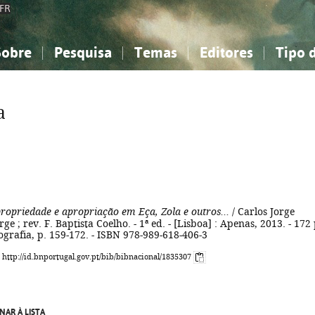
FR
Sobre
Pesquisa
Temas
Editores
Tipo 
obre a Bibliografia Nacional
imples
onhecimento, Informação...
onhecimento, Informação...
Combinada
A minha lista
Como utilizar
Filosofia, psicologia...
Filosofia, psicologia...
Perguntas frequente
a
iências sociais...
iências sociais...
Ciências exatas e naturais...
Ciências exatas e naturais...
rte, desporto...
rte, desporto...
Literatura, linguística...
Literatura, linguística...
propriedade e apropriação em Eça, Zola e outros...
/ Carlos Jorge
ge ; rev. F. Baptista Coelho. - 1ª ed. - [Lisboa] : Apenas, 2013. - 172 
iografia, p. 159-172. - ISBN 978-989-618-406-3
: http://id.bnportugal.gov.pt/bib/bibnacional/1835307
NAR À LISTA