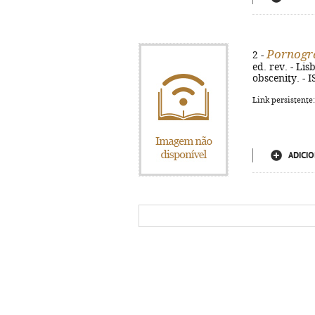
Pornogra
2 -
ed. rev. - Lis
obscenity. - 
Link persistente
ADICIO