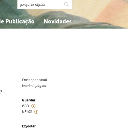
de Publicação
Novidades
s
Religião...
Religião...
Ciências aplicadas...
Ciências aplicadas...
História, geografia, biografias...
História, geografia, biografias...
Enviar por email
Imprimir página
p. ;
Guardar
ISBD
NP405
Exportar