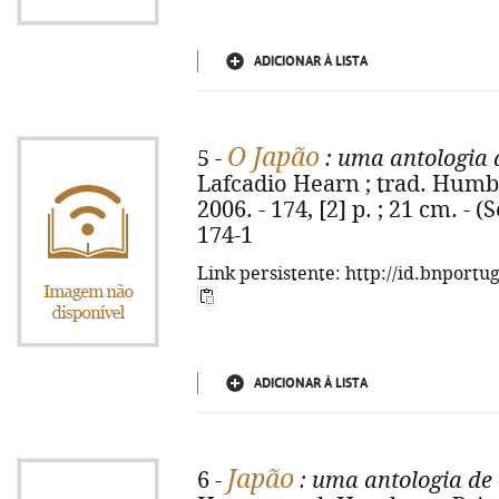
ADICIONAR À LISTA
O Japão
5 -
: uma antologia d
Lafcadio Hearn ; trad. Humber
2006. - 174, [2] p. ; 21 cm. - 
174-1
Link persistente: http://id.bnportu
ADICIONAR À LISTA
Japão
6 -
: uma antologia de 