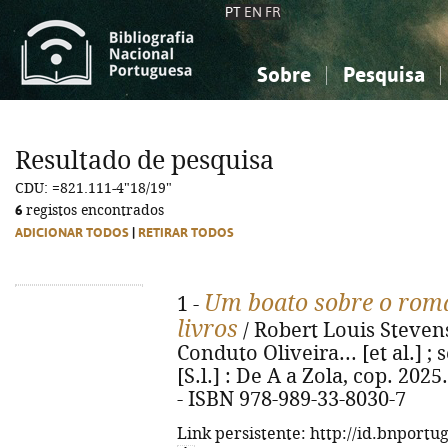
PT
EN
FR
Sobre
Pesquisa
Sobre a Bibliografia Nacional
Simples
Conhecimento, Informação...
Conhecimento, Informação...
Combinada
A
Resultado de pesquisa
Ciências sociais...
Ciências sociais...
CDU: =821.111-4"18/19"
Arte, desporto...
Arte, desporto...
6
registos encontrados
ADICIONAR TODOS
|
RETIRAR TODOS
Um boato sobre o roma
1 -
livros
/ Robert Louis Stevenso
Conduto Oliveira... [et al.] ; 
[S.l.] : De A a Zola, cop. 2025. 
- ISBN 978-989-33-8030-7
Link persistente: http://id.bnportu