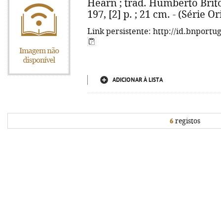
Hearn ; trad. Humberto Brito.
197, [2] p. ; 21 cm. - (Série O
Link persistente: http://id.bnportu
ADICIONAR À LISTA
6
registos