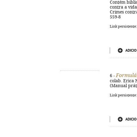
Contém biblio
contra a vida
Crimes contra
559-8
Link persistente
ADICIO
Formulári
6 -
colab. Erica N
(Manual práti
Link persistente
ADICIO