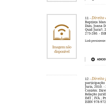
Direito
11 -
Baptista Mans
Dias, Joana Di
Quid Juris?, 2
273-280. - IS
Link persistente
ADICIO
Direito 
12 -
participação 
Juris, 2010. -
Contém: Direi
Relação jurídi
IMT ; IVA ; P
ISBN 978-972