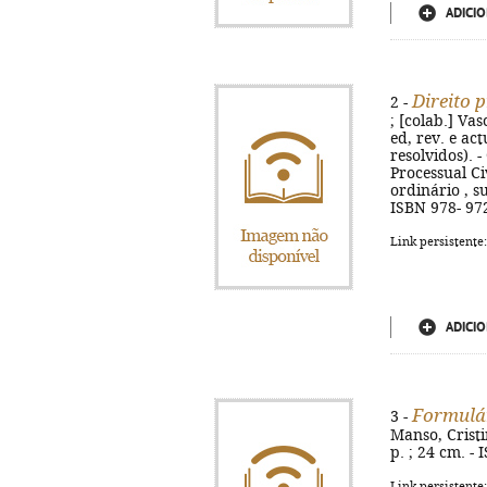
ADICIO
Direito p
2 -
; [colab.] Va
ed, rev. e act
resolvidos). 
Processual Ci
ordinário , s
ISBN 978- 97
Link persistente
ADICIO
Formulár
3 -
Manso, Cristi
p. ; 24 cm. -
Link persistente