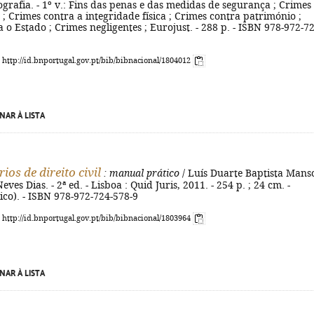
grafia. - 1º v.: Fins das penas e das medidas de segurança ; Crimes
 ; Crimes contra a integridade física ; Crimes contra património ;
 o Estado ; Crimes negligentes ; Eurojust. - 288 p. - ISBN 978-972-72
: http://id.bnportugal.gov.pt/bib/bibnacional/1804012
NAR À LISTA
os de direito civil
: manual prático
/ Luís Duarte Baptista Manso
eves Dias. - 2ª ed. - Lisboa : Quid Juris, 2011. - 254 p. ; 24 cm. -
co). - ISBN 978-972-724-578-9
: http://id.bnportugal.gov.pt/bib/bibnacional/1803964
NAR À LISTA