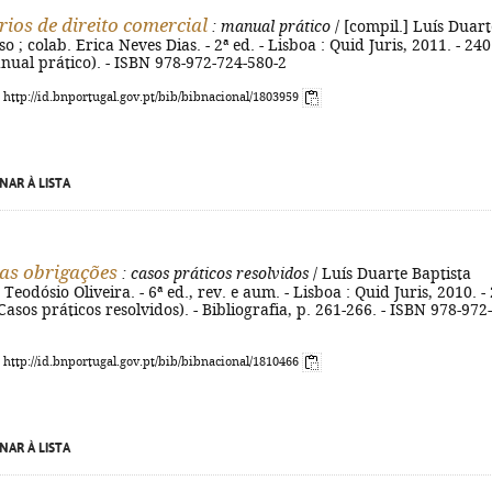
ios de direito comercial
: manual prático
/ [compil.] Luís Duart
 ; colab. Erica Neves Dias. - 2ª ed. - Lisboa : Quid Juris, 2011. - 240
anual prático). - ISBN 978-972-724-580-2
: http://id.bnportugal.gov.pt/bib/bibnacional/1803959
NAR À LISTA
das obrigações
: casos práticos resolvidos
/ Luís Duarte Baptista
eodósio Oliveira. - 6ª ed., rev. e aum. - Lisboa : Quid Juris, 2010. -
(Casos práticos resolvidos). - Bibliografia, p. 261-266. - ISBN 978-972-
: http://id.bnportugal.gov.pt/bib/bibnacional/1810466
NAR À LISTA