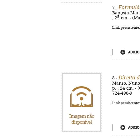
Formulár
7 -
Baptista Manso
; 25 cm. - (M
Link persistente
ADICIO
Direito 
8 -
Manso, Nuno T
p. ; 24 cm. - 
724-490-9
Link persistente
ADICIO