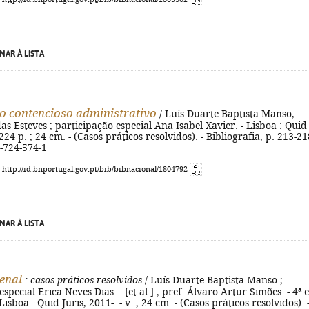
NAR À LISTA
do contencioso administrativo
/ Luís Duarte Baptista Manso,
s Esteves ; participação especial Ana Isabel Xavier. - Lisboa : Quid
 224 p. ; 24 cm. - (Casos práticos resolvidos). - Bibliografia, p. 213-218
-724-574-1
: http://id.bnportugal.gov.pt/bib/bibnacional/1804792
NAR À LISTA
penal
: casos práticos resolvidos
/ Luís Duarte Baptista Manso ;
special Erica Neves Dias... [et al.] ; pref. Álvaro Artur Simões. - 4ª 
Lisboa : Quid Juris, 2011-. - v. ; 24 cm. - (Casos práticos resolvidos). 