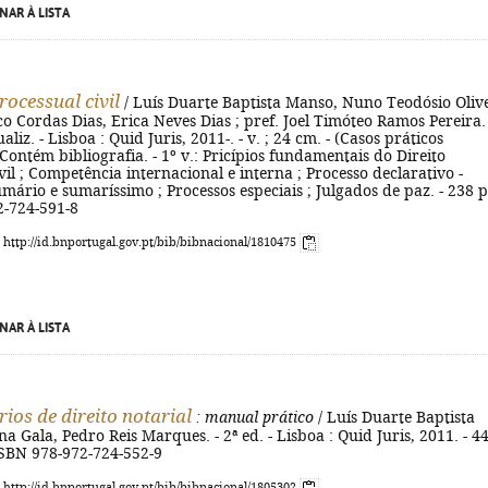
NAR À LISTA
rocessual civil
/ Luís Duarte Baptista Manso, Nuno Teodósio Oliv
sco Cordas Dias, Erica Neves Dias ; pref. Joel Timóteo Ramos Pereira. 
ualiz. - Lisboa : Quid Juris, 2011-. - v. ; 24 cm. - (Casos práticos
- Contém bibliografia. - 1º v.: Pricípios fundamentais do Direito
vil ; Competência internacional e interna ; Processo declarativo -
umário e sumaríssimo ; Processos especiais ; Julgados de paz. - 238 p.
2-724-591-8
: http://id.bnportugal.gov.pt/bib/bibnacional/1810475
NAR À LISTA
ios de direito notarial
: manual prático
/ Luís Duarte Baptista
na Gala, Pedro Reis Marques. - 2ª ed. - Lisboa : Quid Juris, 2011. - 4
 ISBN 978-972-724-552-9
: http://id.bnportugal.gov.pt/bib/bibnacional/1805302