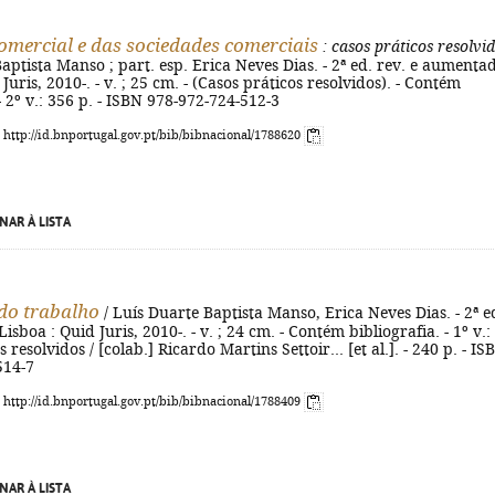
comercial e das sociedades comerciais
: casos práticos resolvi
aptista Manso ; part. esp. Erica Neves Dias. - 2ª ed. rev. e aumentad
Juris, 2010-. - v. ; 25 cm. - (Casos práticos resolvidos). - Contém
- 2º v.: 356 p. - ISBN 978-972-724-512-3
: http://id.bnportugal.gov.pt/bib/bibnacional/1788620
NAR À LISTA
 do trabalho
/ Luís Duarte Baptista Manso, Erica Neves Dias. - 2ª e
Lisboa : Quid Juris, 2010-. - v. ; 24 cm. - Contém bibliografia. - 1º v.:
 resolvidos / [colab.] Ricardo Martins Settoir... [et al.]. - 240 p. - IS
514-7
: http://id.bnportugal.gov.pt/bib/bibnacional/1788409
NAR À LISTA