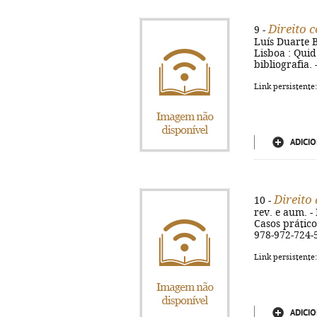
Direito 
9 -
Luís Duarte B
Lisboa : Quid 
bibliografia. 
Link persistente
ADICIO
Direito
10 -
rev. e aum. - 
Casos práticos
978-972-724-
Link persistente
ADICIO