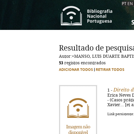
PT
EN
S
S
C
C
Resultado de pesquis
C
C
Autor:=MANSO, LUIS DUARTE BAPTIS
A
A
53
registos encontrados
ADICIONAR TODOS
|
RETIRAR TODOS
Direito 
1 -
Erica Neves Di
- (Casos práti
Xavier... [et 
Link persistente