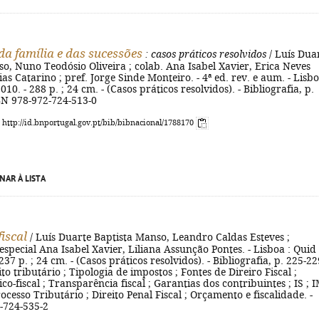
 da família e das sucessões
: casos práticos resolvidos
/ Luís Dua
o, Nuno Teodósio Oliveira ; colab. Ana Isabel Xavier, Erica Neves
as Catarino ; pref. Jorge Sinde Monteiro. - 4ª ed. rev. e aum. - Lisbo
010. - 288 p. ; 24 cm. - (Casos práticos resolvidos). - Bibliografia, p.
BN 978-972-724-513-0
: http://id.bnportugal.gov.pt/bib/bibnacional/1788170
NAR À LISTA
fiscal
/ Luís Duarte Baptista Manso, Leandro Caldas Esteves ;
especial Ana Isabel Xavier, Liliana Assunção Pontes. - Lisboa : Quid
 237 p. ; 24 cm. - (Casos práticos resolvidos). - Bibliografia, p. 225-229
to tributário ; Tipologia de impostos ; Fontes de Direiro Fiscal ;
co-fiscal ; Transparência fiscal ; Garantias dos contribuintes ; IS ; I
rocesso Tributário ; Direito Penal Fiscal ; Orçamento e fiscalidade. -
-724-535-2