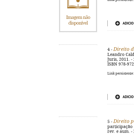
ADICIO
Direito 
4 -
Leandro Calda
Juris, 2011. -
ISBN 978-972
Link persistente
ADICIO
Direito 
5 -
participação e
rev. e aum. - 