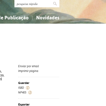
de Publicação
Novidades
s
Religião...
Religião...
Ciências aplicadas...
Ciências aplicadas...
História, geografia, biografias...
História, geografia, biografias...
Enviar por email
o,
Imprimir página
 cm.
el
Guardar
ISBD
NP405
Exportar