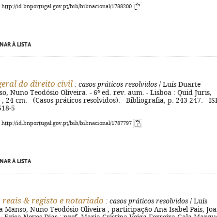
: http://id.bnportugal.gov.pt/bib/bibnacional/1788200
NAR À LISTA
eral do direito civil
: casos práticos resolvidos
/ Luís Duarte
o, Nuno Teodósio Oliveira. - 6ª ed. rev. aum. - Lisboa : Quid Juris,
 ; 24 cm. - (Casos práticos resolvidos). - Bibliografia, p. 243-247. - I
518-5
: http://id.bnportugal.gov.pt/bib/bibnacional/1787797
NAR À LISTA
s reais & registo e notariado
: casos práticos resolvidos
/ Luís
a Manso, Nuno Teodósio Oliveira ; participação Ana Isabel Pais, Jo