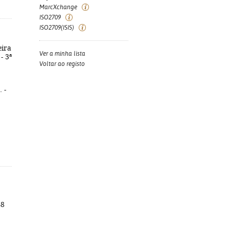
MarcXchange
ISO2709
ISO2709(ISIS)
eira
Ver a minha lista
- 3ª
Voltar ao registo
 -
48