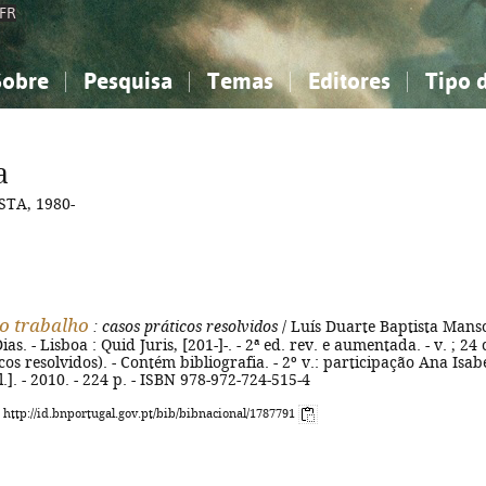
FR
Sobre
Pesquisa
Temas
Editores
Tipo 
obre a Bibliografia Nacional
imples
onhecimento, Informação...
onhecimento, Informação...
Combinada
A minha lista
Como utilizar
Filosofia, psicologia...
Filosofia, psicologia...
Perguntas frequente
a
iências sociais...
iências sociais...
Ciências exatas e naturais...
Ciências exatas e naturais...
TA, 1980-
rte, desporto...
rte, desporto...
Literatura, linguística...
Literatura, linguística...
do trabalho
: casos práticos resolvidos
/ Luís Duarte Baptista Mans
as. - Lisboa : Quid Juris, [201-]-. - 2ª ed. rev. e aumentada. - v. ; 24
cos resolvidos). - Contém bibliografia. - 2º v.: participação Ana Isab
al.]. - 2010. - 224 p. - ISBN 978-972-724-515-4
: http://id.bnportugal.gov.pt/bib/bibnacional/1787791