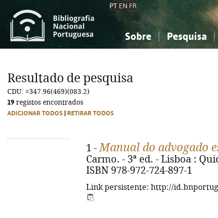
PT
EN
FR
Sobre
Pesquisa
Sobre a Bibliografia Nacional
Simples
Conhecimento, Informação...
Conhecimento, Informação...
Combinada
A
Resultado de pesquisa
Ciências sociais...
Ciências sociais...
CDU: =347.96(469)(083.2)
Arte, desporto...
Arte, desporto...
19
registos encontrados
ADICIONAR TODOS
|
RETIRAR TODOS
Manual do advogado e
1 -
Carmo. - 3ª ed. - Lisboa : Quid
ISBN 978-972-724-897-1
Link persistente: http://id.bnportu