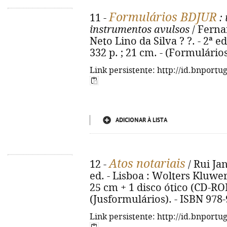
Formulários BDJUR
11 -
: 
instrumentos avulsos
/ Ferna
Neto Lino da Silva ? ?. - 2ª e
332 p. ; 21 cm. - (Formulário
Link persistente: http://id.bnportu
ADICIONAR À LISTA
Atos notariais
12 -
/ Rui Ja
ed. - Lisboa : Wolters Kluwer P
25 cm + 1 disco ótico (CD-RO
(Jusformulários). - ISBN 978
Link persistente: http://id.bnportu