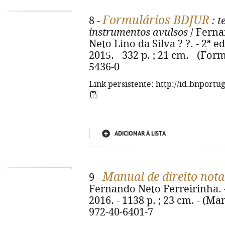
Formulários BDJUR
8 -
: t
instrumentos avulsos
/ Ferna
Neto Lino da Silva ? ?. - 2ª e
2015. - 332 p. ; 21 cm. - (For
5436-0
Link persistente: http://id.bnportu
ADICIONAR À LISTA
Manual de direito nota
9 -
Fernando Neto Ferreirinha. -
2016. - 1138 p. ; 23 cm. - (Ma
972-40-6401-7