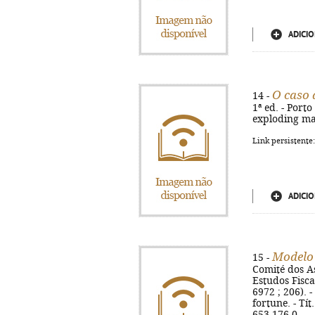
ADICIO
O caso 
14 -
1ª ed. - Porto
exploding ma
Link persistente
ADICIO
Modelo 
15 -
Comité dos As
Estudos Fiscai
6972 ; 206). 
fortune. - Tí
653-176-0