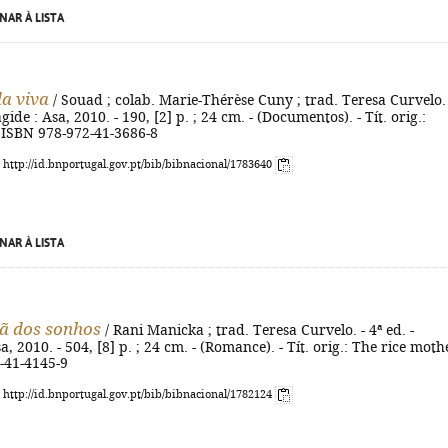
NAR À LISTA
a viva
/ Souad ; colab. Marie-Thérèse Cuny ; trad. Teresa Curvelo. 
agide : Asa, 2010. - 190, [2] p. ; 24 cm. - (Documentos). - Tít. orig.:
- ISBN 978-972-41-3686-8
: http://id.bnportugal.gov.pt/bib/bibnacional/1783640
NAR À LISTA
ã dos sonhos
/ Rani Manicka ; trad. Teresa Curvelo. - 4ª ed. -
a, 2010. - 504, [8] p. ; 24 cm. - (Romance). - Tít. orig.: The rice mothe
-41-4145-9
: http://id.bnportugal.gov.pt/bib/bibnacional/1782124