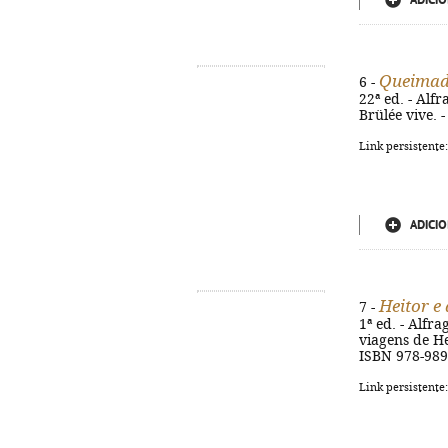
ADICIO
Queimad
6 -
22ª ed. - Alfr
Brülée vive. 
Link persistente
ADICIO
Heitor e
7 -
1ª ed. - Alfra
viagens de He
ISBN 978-989
Link persistente