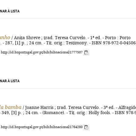
NAR À LISTA
unho
/ Anita Shreve ; trad. Teresa Curvelo. - 1ª ed. - Porto : Porto
 - 287, [1] p. ; 24 cm. - Tít. orig.: Testimony. - ISBN 978-972-0-04506
: http://id.bnportugal.gov.pt/bib/bibnacional/1777507
NAR À LISTA
da bamba
/ Joanne Harris ; trad. Teresa Curvelo. - 3ª ed. - Alfragide
- 349, [3] p. ; 24 cm. - (Romance). - Tít. orig.: Holly fools. - ISBN 978-
: http://id.bnportugal.gov.pt/bib/bibnacional/1764280