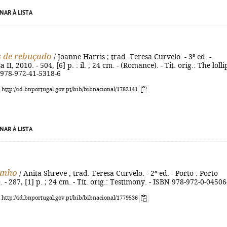
NAR À LISTA
 de rebuçado
/ Joanne Harris ; trad. Teresa Curvelo. - 3ª ed. -
a II, 2010. - 504, [6] p. : il. ; 24 cm. - (Romance). - Tit. orig.: The loll
 978-972-41-5318-6
: http://id.bnportugal.gov.pt/bib/bibnacional/1782141
NAR À LISTA
unho
/ Anita Shreve ; trad. Teresa Curvelo. - 2ª ed. - Porto : Porto
 - 287, [1] p. ; 24 cm. - Tít. orig.: Testimony. - ISBN 978-972-0-04506
: http://id.bnportugal.gov.pt/bib/bibnacional/1779536