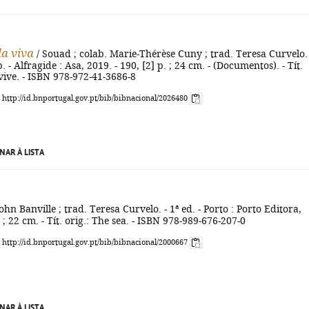
a viva
/ Souad ; colab. Marie-Thérèse Cuny ; trad. Teresa Curvelo. 
. - Alfragide : Asa, 2019. - 190, [2] p. ; 24 cm. - (Documentos). - Tít.
 vive. - ISBN 978-972-41-3686-8
: http://id.bnportugal.gov.pt/bib/bibnacional/2026480
NAR À LISTA
ohn Banville ; trad. Teresa Curvelo. - 1ª ed. - Porto : Porto Editora,
 ; 22 cm. - Tít. orig.: The sea. - ISBN 978-989-676-207-0
: http://id.bnportugal.gov.pt/bib/bibnacional/2000667
NAR À LISTA