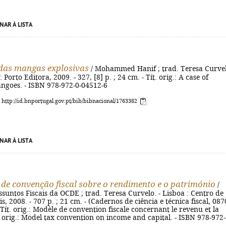
NAR À LISTA
das mangas explosivas
/ Mohammed Hanif ; trad. Teresa Curvel
 : Porto Editora, 2009. - 327, [8] p. ; 24 cm. - Tít. orig.: A case of
ngoes. - ISBN 978-972-0-04512-6
: http://id.bnportugal.gov.pt/bib/bibnacional/1763382
NAR À LISTA
de convenção fiscal sobre o rendimento e o património
/
suntos Fiscais da OCDE ; trad. Teresa Curvelo. - Lisboa : Centro de
s, 2008. - 707 p. ; 21 cm. - (Cadernos de ciência e técnica fiscal, 087
- Tít. orig.: Modèle de convention fiscale concernant le revenu et la
t. orig.: Model tax convention on income and capital. - ISBN 978-972-