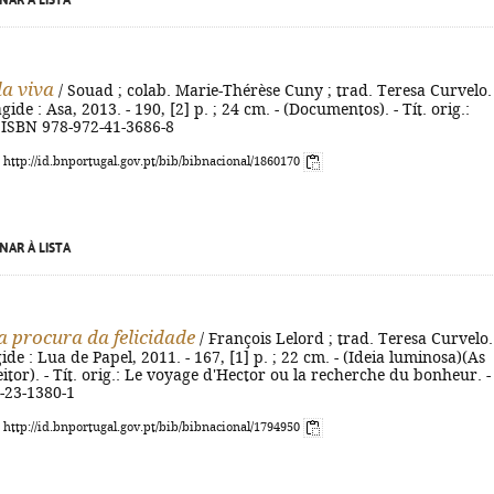
NAR À LISTA
a viva
/ Souad ; colab. Marie-Thérèse Cuny ; trad. Teresa Curvelo. 
agide : Asa, 2013. - 190, [2] p. ; 24 cm. - (Documentos). - Tít. orig.:
- ISBN 978-972-41-3686-8
: http://id.bnportugal.gov.pt/bib/bibnacional/1860170
NAR À LISTA
 a procura da felicidade
/ François Lelord ; trad. Teresa Curvelo.
gide : Lua de Papel, 2011. - 167, [1] p. ; 22 cm. - (Ideia luminosa)(As
itor). - Tít. orig.: Le voyage d'Hector ou la recherche du bonheur. -
-23-1380-1
: http://id.bnportugal.gov.pt/bib/bibnacional/1794950