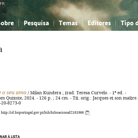
FR
Sobre
Pesquisa
Temas
Editores
Tipo 
obre a Bibliografia Nacional
imples
onhecimento, Informação...
onhecimento, Informação...
Combinada
A minha lista
Como utilizar
Filosofia, psicologia...
Filosofia, psicologia...
Perguntas frequente
a
iências sociais...
iências sociais...
Ciências exatas e naturais...
Ciências exatas e naturais...
rte, desporto...
rte, desporto...
Literatura, linguística...
Literatura, linguística...
e o seu amo
/ Milan Kundera ; trad. Teresa Curvelo. - 1ª ed. -
m Quixote, 2024. - 126 p. ; 24 cm. - Tít. orig.: Jacques et son maître.
-20-8273-0
: http://id.bnportugal.gov.pt/bib/bibnacional/2181966
NAR À LISTA