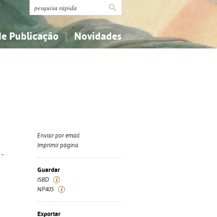
de Publicação
Novidades
s
Religião...
Religião...
Ciências aplicadas...
Ciências aplicadas...
História, geografia, biografias...
História, geografia, biografias...
Enviar por email
Imprimir página
 -
Guardar
ISBD
NP405
Exportar