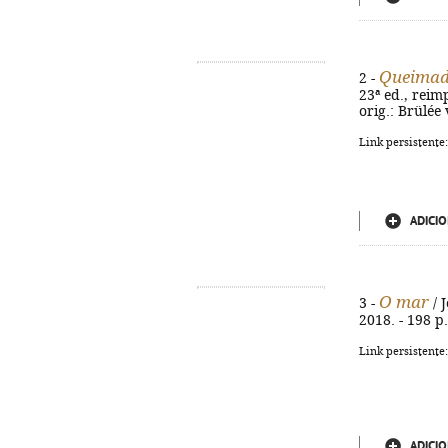
Queimad
2 -
23ª ed., reimp
orig.: Brülée
Link persistente
ADICIO
O mar
3 -
/ J
2018. - 198 p.
Link persistente
ADICIO