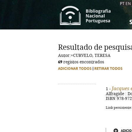
PT
EN
S
S
C
C
Resultado de pesquis
C
C
Autor:=CURVELO, TERESA
A
A
69
registos encontrados
ADICIONAR TODOS
|
RETIRAR TODOS
Jacques 
1 -
Alfragide : Do
ISBN 978-972
Link persistente
ADICIO