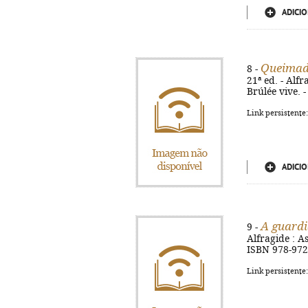
ADICIO
Queimad
8 -
21ª ed. - Alfr
Brúlée vive. 
Link persistente
ADICIO
A guardi
9 -
Alfragide : As
ISBN 978-972
Link persistente