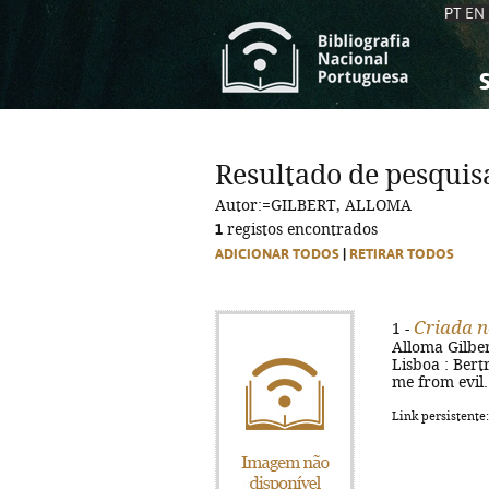
PT
EN
S
S
C
C
Resultado de pesquis
C
C
Autor:=GILBERT, ALLOMA
A
A
1
registos encontrados
ADICIONAR TODOS
|
RETIRAR TODOS
Criada n
1 -
Alloma Gilber
Lisboa : Bertr
me from evil.
Link persistente