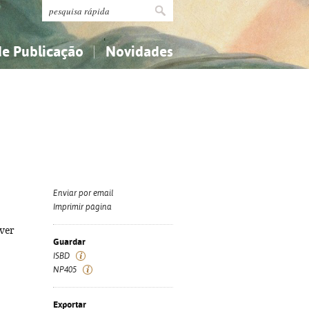
de Publicação
Novidades
s
Religião...
Religião...
Ciências aplicadas...
Ciências aplicadas...
História, geografia, biografias...
História, geografia, biografias...
Enviar por email
Imprimir página
iver
Guardar
ISBD
NP405
Exportar