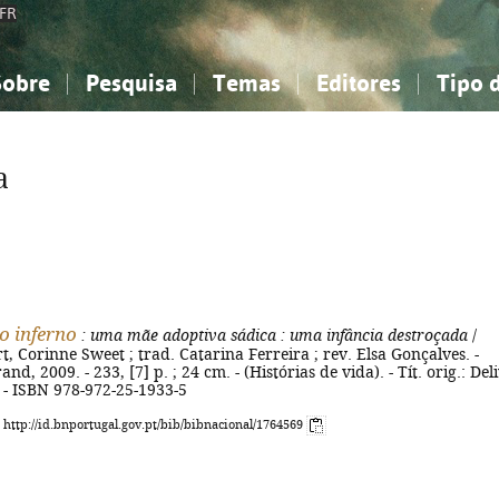
FR
Sobre
Pesquisa
Temas
Editores
Tipo 
obre a Bibliografia Nacional
imples
onhecimento, Informação...
onhecimento, Informação...
Combinada
A minha lista
Como utilizar
Filosofia, psicologia...
Filosofia, psicologia...
Perguntas frequente
a
iências sociais...
iências sociais...
Ciências exatas e naturais...
Ciências exatas e naturais...
rte, desporto...
rte, desporto...
Literatura, linguística...
Literatura, linguística...
o inferno
: uma mãe adoptiva sádica
: uma infância destroçada
/
t, Corinne Sweet ; trad. Catarina Ferreira ; rev. Elsa Gonçalves. -
and, 2009. - 233, [7] p. ; 24 cm. - (Histórias de vida). - Tít. orig.: Del
 - ISBN 978-972-25-1933-5
: http://id.bnportugal.gov.pt/bib/bibnacional/1764569