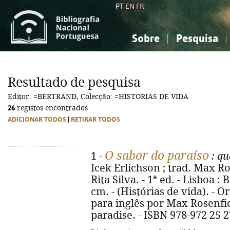
PT
EN
FR
Sobre
Pesquisa
Sobre a Bibliografia Nacional
Simples
Conhecimento, Informação...
Conhecimento, Informação...
Combinada
A
Resultado de pesquisa
Ciências sociais...
Ciências sociais...
Editor: =BERTRAND, Colecção: =HISTORIAS DE VIDA
Arte, desporto...
Arte, desporto...
26
registos encontrados
ADICIONAR TODOS
|
RETIRAR TODOS
O sabor do paraíso
1 -
: qu
Icek Erlichson ; trad. Max Ros
Rita Silva. - 1ª ed. - Lisboa : 
cm. - (Histórias de vida). - O
para inglês por Max Rosenfiel.
paradise. - ISBN 978-972 25 