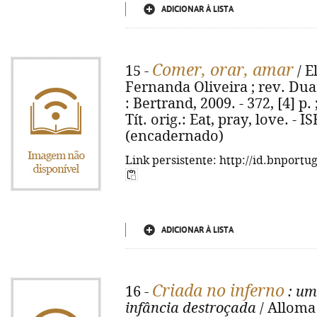
ADICIONAR À LISTA
Comer, orar, amar
15 -
/ E
Fernanda Oliveira ; rev. Dua
: Bertrand, 2009. - 372, [4] p. 
Tít. orig.: Eat, pray, love. -
(encadernado)
Link persistente: http://id.bnportu
ADICIONAR À LISTA
Criada no inferno
16 -
: um
infância destroçada
/ Alloma 