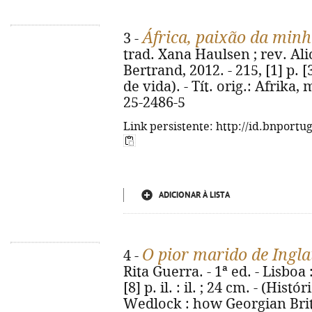
África, paixão da minh
3 -
trad. Xana Haulsen ; rev. Alic
Bertrand, 2012. - 215, [1] p. [32
de vida). - Tít. orig.: Afrika
25-2486-5
Link persistente: http://id.bnportu
ADICIONAR À LISTA
O pior marido de Ingla
4 -
Rita Guerra. - 1ª ed. - Lisboa 
[8] p. il. : il. ; 24 cm. - (Histór
Wedlock : how Georgian Brit