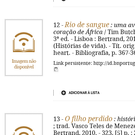
Rio de sangue
12 -
: uma av
coração de África
/ Tim Butch
3ª ed. - Lisboa : Bertrand, 2010.
(Histórias de vida). - Tít. or
heart. - Bibliografia, p. 367-
Link persistente: http://id.bnportu
ADICIONAR À LISTA
O filho perdido
13 -
: histó
; trad. Vasco Teles de Menezes
Bertrand, 2010. - 323, [5] p. ;