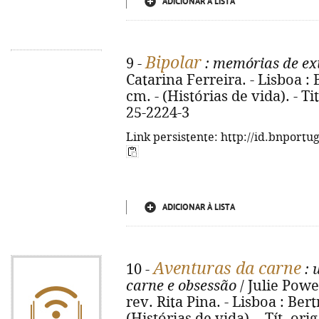
ADICIONAR À LISTA
Bipolar
9 -
: memórias de ex
Catarina Ferreira. - Lisboa : B
cm. - (Histórias de vida). - Ti
25-2224-3
Link persistente: http://id.bnportu
ADICIONAR À LISTA
Aventuras da carne
10 -
: 
carne e obsessão
/ Julie Powe
rev. Rita Pina. - Lisboa : Bert
(Histórias de vida). - Tít. ori