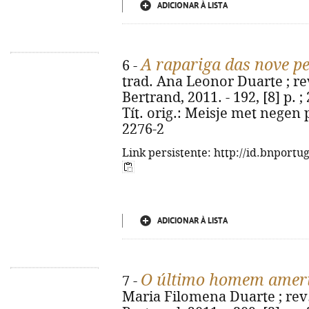
ADICIONAR À LISTA
A rapariga das nove p
6 -
trad. Ana Leonor Duarte ; rev
Bertrand, 2011. - 192, [8] p. ;
Tít. orig.: Meisje met negen 
2276-2
Link persistente: http://id.bnportu
ADICIONAR À LISTA
O último homem amer
7 -
Maria Filomena Duarte ; rev. 