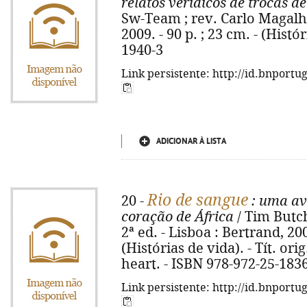
relatos verídicos de trocas de
Sw-Team ; rev. Carlo Magalhã
2009. - 90 p. ; 23 cm. - (Histó
1940-3
Link persistente: http://id.bnportu
ADICIONAR À LISTA
Rio de sangue
20 -
: uma av
coração de África
/ Tim Butch
2ª ed. - Lisboa : Bertrand, 2009.
(Histórias de vida). - Tít. or
heart. - ISBN 978-972-25-183
Link persistente: http://id.bnportu