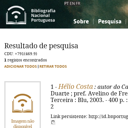
PT
EN
FR
Sobre
Pesquisa
Sobre a Bibliografia Nacional
Simples
Conhecimento, Informação...
Conhecimento, Informação...
Combinada
A
Resultado de pesquisa
Ciências sociais...
Ciências sociais...
CDU: =791(469.9)
Arte, desporto...
Arte, desporto...
1
registos encontrados
ADICIONAR TODOS
|
RETIRAR TODOS
Hélio Costa
1 -
: autor do C
Duarte ; pref. Avelino de Frei
Terceira : Blu, 2003. - 400 p. 
2
Link persistente: http://id.bnportu