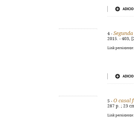
ADICIO
Segunda
4 -
2015. - 403, [
Link persistente
ADICIO
O casal f
5 -
287 p. ; 23 c
Link persistente