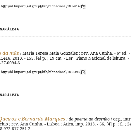
: http://id.bnportugal.gov.pt/bib/bibnacional/1857614
NAR À LISTA
s da mãe
/ Maria Teresa Maia Gonzalez ; rev. Ana Cunha. - 6ª ed. -
3,1416, 2013. - 155, [4] p. ; 19 cm. - Ler+ Plano Nacional de leitura. -
-27-0094-6
: http://id.bnportugal.gov.pt/bib/bibnacional/1852398
NAR À LISTA
Queiroz e Bernardo Marques
: do poema ao desenho
/ org., int
io ; rev. Ana Cunha. - Lisboa : Ática, imp. 2013. - 66, [4] p. : il. ; 2
78-972-617-251-2