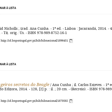
NAR À LISTA
id Nicholls ; trad. Ana Cunha. - 1ª ed. - Lisboa : Jacarandá, 2014. - 
. - Tít. orig.: Us. - ISBN 978-989-8752-16-1
: http://id.bnportugal.gov.pt/bib/bibnacional/1896451
NAR À LISTA
geiros secretos do Beagle
/ Ana Cunha ; il. Carlos Esteves. - 1ª e
o Editora, 2014. - 128, [2] p. : il. ; 20 cm. - (Recreio). - ISBN 978-989
: http://id.bnportugal.gov.pt/bib/bibnacional/1870582