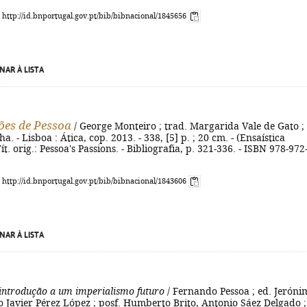
: http://id.bnportugal.gov.pt/bib/bibnacional/1845656
NAR À LISTA
ões de Pessoa
/ George Monteiro ; trad. Margarida Vale de Gato ;
. - Lisboa : Ática, cop. 2013. - 338, [5] p. ; 20 cm. - (Ensaística
ít. orig.: Pessoa's Passions. - Bibliografia, p. 321-336. - ISBN 978-972
: http://id.bnportugal.gov.pt/bib/bibnacional/1843606
NAR À LISTA
introdução a um imperialismo futuro
/ Fernando Pessoa ; ed. Jeróni
o Javier Pérez López ; posf. Humberto Brito, Antonio Sáez Delgado ;