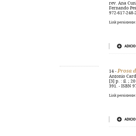
rev. Ana Cunha
Fernando Pess
972-617-248-
Link persistente
ADICIO
Prosa d
14 -
Antonio Cardi
[3] p. : il. ;
391. - ISBN 9
Link persistente
ADICIO