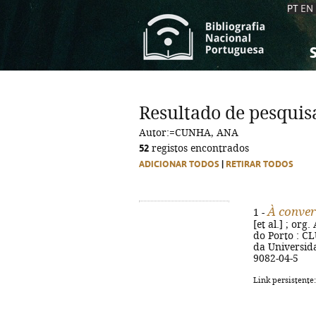
PT
EN
S
S
C
C
Resultado de pesquis
C
C
Autor:=CUNHA, ANA
A
A
52
registos encontrados
ADICIONAR TODOS
|
RETIRAR TODOS
À conver
1 -
[et al.] ; org
do Porto : CL
da Universida
9082-04-5
Link persistente