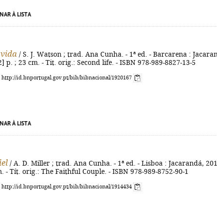
NAR À LISTA
 vida
/ S. J. Watson ; trad. Ana Cunha. - 1ª ed. - Barcarena : Jacara
2] p. ; 23 cm. - Tit. orig.: Second life. - ISBN 978-989-8827-13-5
: http://id.bnportugal.gov.pt/bib/bibnacional/1920167
NAR À LISTA
iel
/ A. D. Miller ; trad. Ana Cunha. - 1ª ed. - Lisboa : Jacarandá, 201
m. - Tít. orig.: The Faithful Couple. - ISBN 978-989-8752-90-1
: http://id.bnportugal.gov.pt/bib/bibnacional/1914434