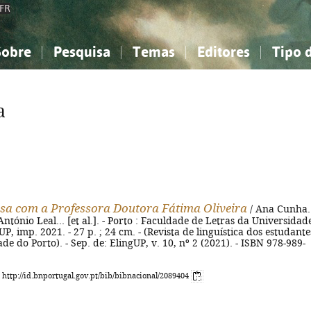
FR
Sobre
Pesquisa
Temas
Editores
Tipo 
obre a Bibliografia Nacional
imples
onhecimento, Informação...
onhecimento, Informação...
Combinada
A minha lista
Como utilizar
Filosofia, psicologia...
Filosofia, psicologia...
Perguntas frequente
a
iências sociais...
iências sociais...
Ciências exatas e naturais...
Ciências exatas e naturais...
rte, desporto...
rte, desporto...
Literatura, linguística...
Literatura, linguística...
sa com a Professora Doutora Fátima Oliveira
/ Ana Cunha..
. António Leal... [et al.]. - Porto : Faculdade de Letras da Universidad
UP, imp. 2021. - 27 p. ; 24 cm. - (Revista de linguística dos estudante
de do Porto). - Sep. de: ElingUP, v. 10, nº 2 (2021). - ISBN 978-989-
: http://id.bnportugal.gov.pt/bib/bibnacional/2089404