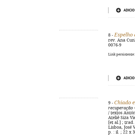
ADICIO
Espelho 
8 -
rev. Ana Cunh
0076-9
Link persistente
ADICIO
Chiado e
9 -
recuperação
/ textos Antón
Ateliê Siza V
[et al.] ; tr
Lisboa, José 
p. : il. ; 22 