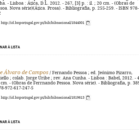
. - Lisboa : Ática, D.L. 2012. - 267, [3] p. : il. ; 20 cm. - (Obras de
oa. Nova série)(Ática. Prosa). - Bibliografia, p. 255-259. - ISBN 978-
2
: http://id.bnportugal.gov.pt/bib/bibnacional/1844001
NAR À LISTA
e Álvaro de Campos
/ Fernando Pessoa ; ed. Jeónimo Pizarro,
ello ; colab. Jorge Uribe ; rev. Ana Cunha. - Lisboa : Babel, 2012. - 
 20 cm. - (Obras de Ferrnando Pessoa. Nova série). - Bibliografia, p. 38
78-972-617-247-5
: http://id.bnportugal.gov.pt/bib/bibnacional/1819613
NAR À LISTA