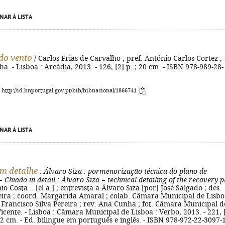
NAR À LISTA
do vento
/ Carlos Frias de Carvalho ; pref. António Carlos Cortez ;
a. - Lisboa : Arcádia, 2013. - 126, [2] p. ; 20 cm. - ISBN 978-989-28-
: http://id.bnportugal.gov.pt/bib/bibnacional/1866741
NAR À LISTA
m detalhe
: Álvaro Siza
: pormenorização técnica do plano de
=
Chiado in detail
: Álvaro Siza
=
technical detailing of the recovery p
io Costa... [el a.] ; entrevista a Álvaro Siza [por] José Salgado ; des.
ieira ; coord. Margarida Amaral ; colab. Câmara Municipal de Lisboa
ad. Francisco Silva Pereira ; rev. Ana Cunha ; fot. Câmara Municipal d
Vicente. - Lisboa : Câmara Municipal de Lisboa : Verbo, 2013. - 221, 
x 32 cm. - Ed. bilingue em português e inglês. - ISBN 978-972-22-3097-