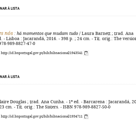
NAR À LISTA
es nós
: há momentos que mudam tudo
/ Laura Barnett ; trad. Ana
. - Lisboa : Jacarandá, 2016. - 398 p. ; 24 cm. - Tít. orig.: The versio
 978-989-8827-47-0
: http://id.bnportugal.gov.pt/bib/bibnacional/1943541
NAR À LISTA
laire Douglas ; trad. Ana Cunha. - 1ª ed. - Barcarena : Jacarandá, 2
; 23 cm. - Tít. orig.: The Sisters. - ISBN 978-989-8827-50-0
: http://id.bnportugal.gov.pt/bib/bibnacional/1934711