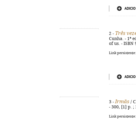
ADICIO
Três vez
2 -
Cunha. - 1ª ed
of us. - ISBN
Link persistente
ADICIO
Irmãs
3 -
/ C
- 300, [1] p. 
Link persistente