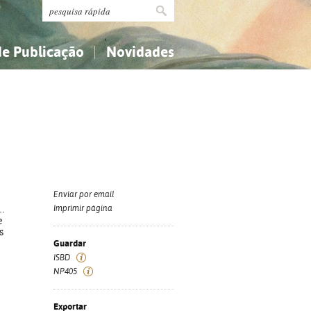
de Publicação
Novidades
s
Religião...
Religião...
Ciências aplicadas...
Ciências aplicadas...
História, geografia, biografias...
História, geografia, biografias...
Enviar por email
.
Imprimir página
e
s
Guardar
ISBD
NP405
Exportar