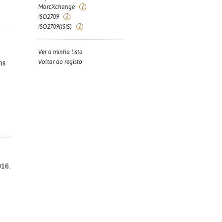
MarcXchange
ISO2709
ISO2709(ISIS)
Ver a minha lista
Voltar ao registo
ns
016.