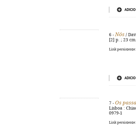
ADICIO
Nós
6 -
/ Dav
[2] p. ; 23 cm
Link persistente
ADICIO
Os passa
7 -
Lisboa : Chiad
0979-1
Link persistente