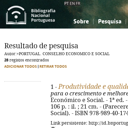
PT
EN
FR
Sobre
Pesquisa
Sobre a Bibliografia Nacional
Simples
Conhecimento, Informação...
Conhecimento, Informação...
Combinada
A
Resultado de pesquisa
Ciências sociais...
Ciências sociais...
Autor:=PORTUGAL. CONSELHO ECONOMICO E SOCIAL
Arte, desporto...
Arte, desporto...
28
registos encontrados
ADICIONAR TODOS
|
RETIRAR TODOS
Produtividade e quali
1 -
para o crescimento e melhore
Económico e Social. - 1ª ed. 
106 p. : il. ; 21 cm. - (Pare
Social). - ISBN 978-989-40-17
Link persistente: http://id.bnportu