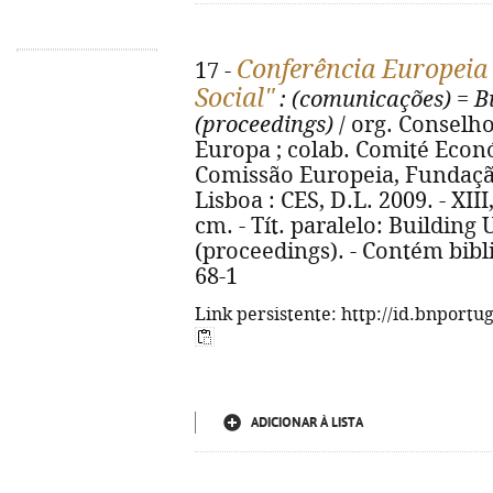
Conferência Europeia
17 -
Social"
: (comunicações)
=
B
(proceedings)
/ org. Conselh
Europa ; colab. Comité Econ
Comissão Europeia, Fundaçã
Lisboa : CES, D.L. 2009. - XIII, 1
cm. - Tít. paralelo: Building
(proceedings). - Contém bibli
68-1
Link persistente: http://id.bnportu
ADICIONAR À LISTA