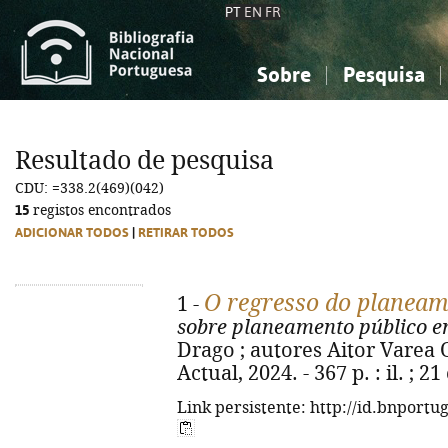
PT
EN
FR
Sobre
Pesquisa
Sobre a Bibliografia Nacional
Simples
Conhecimento, Informação...
Conhecimento, Informação...
Combinada
A
Resultado de pesquisa
Ciências sociais...
Ciências sociais...
CDU: =338.2(469)(042)
Arte, desporto...
Arte, desporto...
15
registos encontrados
ADICIONAR TODOS
|
RETIRAR TODOS
O regresso do planea
1 -
sobre planeamento público e
Drago ; autores Aitor Varea Or
Actual, 2024. - 367 p. : il. ; 
Link persistente: http://id.bnportu