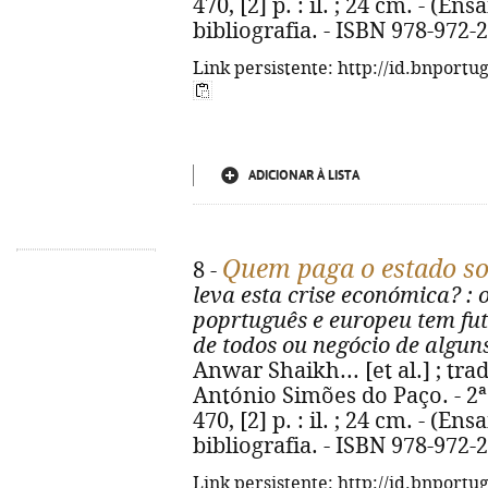
470, [2] p. : il. ; 24 cm. - (
bibliografia. - ISBN 978-972-
Link persistente: http://id.bnportu
ADICIONAR À LISTA
Quem paga o estado so
8 -
leva esta crise económica?
: 
poprtuguês e europeu tem fu
de todos ou negócio de algun
Anwar Shaikh... [et al.] ; tra
António Simões do Paço. - 2ª 
470, [2] p. : il. ; 24 cm. - (
bibliografia. - ISBN 978-972-
Link persistente: http://id.bnportu