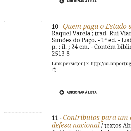
ADICIONAR À LISTA
Quem paga o Estado s
10 -
Raquel Varela ; trad. Rui Via
Simões do Paço. - 1ª ed. - Lis
p. : il. ; 24 cm. - Contém bibl
2513-8
Link persistente: http://id.bnportu
ADICIONAR À LISTA
Contributos para um c
11 -
defesa nacional
/ textos Abí