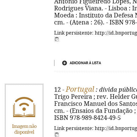
António Figueiredo Lopes, N
Rodrigues Viana. - Lisboa : 
Moeda : Instituto da Defesa Na
cm. - (Atena : 26). - ISBN 97
Link persistente: http://id.bnportu
ADICIONAR À LISTA
Portugal
12 -
: dívida públic
Trigo Pereira ; rev. Helder 
Francisco Manuel dos Santos, co
cm. - (Ensaios da Fundação ; 2
ISBN 978-989-8424-49-5
Link persistente: http://id.bnportu