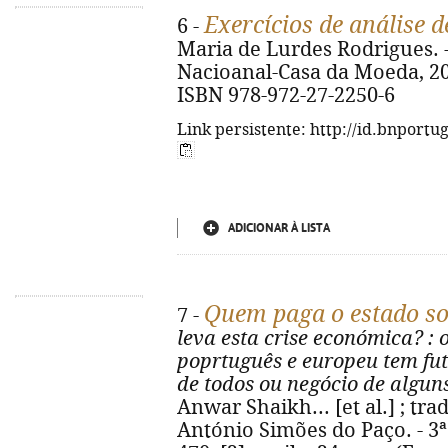
Exercícios de análise d
6 -
Maria de Lurdes Rodrigues. - 
Nacioanal-Casa da Moeda, 2014. 
ISBN 978-972-27-2250-6
Link persistente: http://id.bnportu
ADICIONAR À LISTA
Quem paga o estado so
7 -
leva esta crise económica?
: 
poprtuguês e europeu tem fu
de todos ou negócio de algun
Anwar Shaikh... [et al.] ; tra
António Simões do Paço. - 3ª 