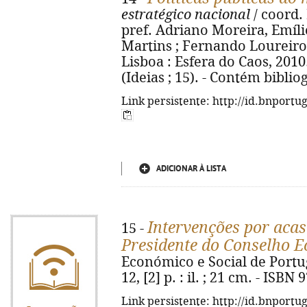
estratégico nacional
/ coord. 
pref. Adriano Moreira, Emíli
Martins ; Fernando Loureiro Bas
Lisboa : Esfera do Caos, 2010. -
(Ideias ; 15). - Contém biblio
Link persistente: http://id.bnportu
ADICIONAR À LISTA
Intervenções por aca
15 -
Presidente do Conselho E
Económico e Social de Portuga
12, [2] p. : il. ; 21 cm. - ISB
Link persistente: http://id.bnportu