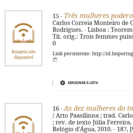
Três mulheres poder
15 -
Carlos Correia Monteiro de O
Rodrigues. - Lisboa : Teorema,
Tít. orig.: Trois femmes puis
0
Link persistente: http://id.bnportu
ADICIONAR À LISTA
As dez mulheres do i
16 -
/ Arto Paasilinna ; trad. Car
; rev. de texto Júlia Ferreira
Relógio d'Água, 2010. - 187, [9]