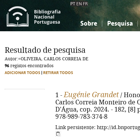
PT
EN
FR
Sobre
Pesquisa
Sobre a Bibliografia Nacional
Simples
Conhecimento, Informação...
Conhecimento, Informação...
Combinada
A
Resultado de pesquisa
Ciências sociais...
Ciências sociais...
Autor:=OLIVEIRA, CARLOS CORREIA DE
Arte, desporto...
Arte, desporto...
96
registos encontrados
ADICIONAR TODOS
|
RETIRAR TODOS
Eugénie Grandet
1 -
/ Honor
Carlos Correia Monteiro de Ol
D'Água, cop. 2024. - 182, [8] p
978-989-783-374-8
Link persistente: http://id.bnportu