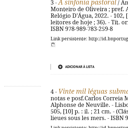
A sinfonia pastoral
3 -
/ An
Monteiro de Oliveira ; pref. 
Relógio D'Água, 2022. - 102, [
leitores de hoje ; 36). - Tít. 
ISBN 978-989-783-259-8
Link persistente: http://id.bnportu
ADICIONAR À LISTA
Vinte mil léguas subm
4 -
notas e posf.Carlos Correia M
Alphonse de Neuville. - Lisbo
505, [10] p. : il. ; 21 cm. - (Cl
lieues sous les mers. - ISBN 