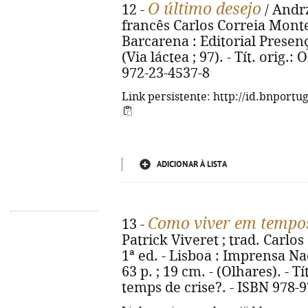
O último desejo
12 -
/ Andrz
francês Carlos Correia Montei
Barcarena : Editorial Presença,
(Via láctea ; 97). - Tít. orig.
972-23-4537-8
Link persistente: http://id.bnportu
ADICIONAR À LISTA
Como viver em tempos
13 -
Patrick Viveret ; trad. Carlos
1ª ed. - Lisboa : Imprensa N
63 p. ; 19 cm. - (Olhares). - 
temps de crise?. - ISBN 978-