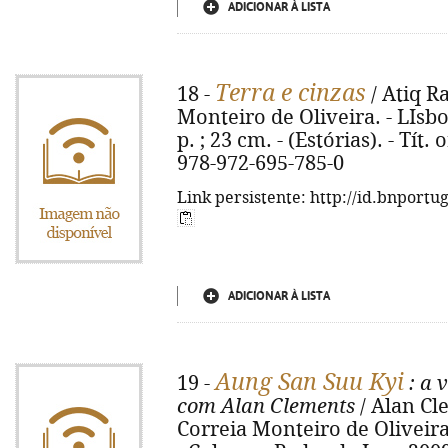
ADICIONAR À LISTA
Terra e cinzas
18 -
/ Atiq Ra
Monteiro de Oliveira. - LIsbo
p. ; 23 cm. - (Estórias). - Tít
978-972-695-785-0
Link persistente: http://id.bnportu
ADICIONAR À LISTA
Aung San Suu Kyi
19 -
: a 
com Alan Clements
/ Alan Cle
Correia Monteiro de Oliveira 