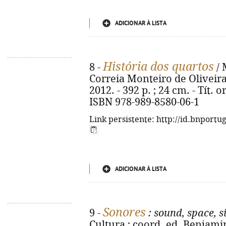
ADICIONAR À LISTA
História dos quartos
8 -
/ 
Correia Monteiro de Oliveira. 
2012. - 392 p. ; 24 cm. - Tít. 
ISBN 978-989-8580-06-1
Link persistente: http://id.bnportu
ADICIONAR À LISTA
Sonores
9 -
: sound, space, s
Cultura ; coord. ed. Benjami