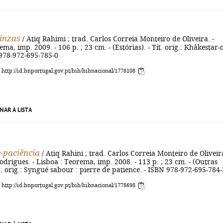
cinzas
/ Atiq Rahimi ; trad. Carlos Correia Monteiro de Oliveira. -
ma, imp. 2009. - 106 p. ; 23 cm. - (Estórias). - Tít. orig.: Khâkestar-o
 978-972-695-785-0
: http://id.bnportugal.gov.pt/bib/bibnacional/1778108
NAR À LISTA
-paciência
/ Atiq Rahini ; trad. Carlos Correia Monteiro de Oliveir
odrigues. - Lisboa : Teorema, imp. 2008. - 113 p. ; 23 cm. - (Outras
Tít. orig.: Syngué sabour : pierre de patience. - ISBN 978-972-695-784-
: http://id.bnportugal.gov.pt/bib/bibnacional/1778698