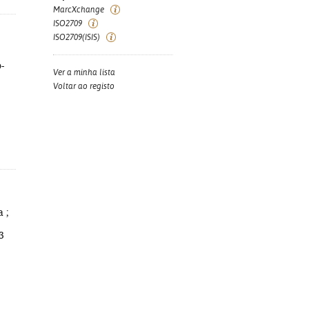
MarcXchange
ISO2709
ISO2709(ISIS)
-
Ver a minha lista
Voltar ao registo
a ;
3