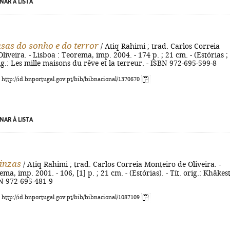
NAR À LISTA
asas do sonho e do terror
/ Atiq Rahimi ; trad. Carlos Correia
iveira. - Lisboa : Teorema, imp. 2004. - 174 p. ; 21 cm. - (Estórias ;
rig.: Les mille maisons du rêve et la terreur. - ISBN 972-695-599-8
: http://id.bnportugal.gov.pt/bib/bibnacional/1370670
NAR À LISTA
cinzas
/ Atiq Rahimi ; trad. Carlos Correia Monteiro de Oliveira. -
ma, imp. 2001. - 106, [1] p. ; 21 cm. - (Estórias). - Tít. orig.: Khâkes
BN 972-695-481-9
: http://id.bnportugal.gov.pt/bib/bibnacional/1087109