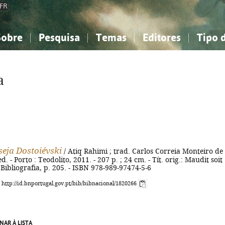
FR
Sobre
Pesquisa
Temas
Editores
Tipo 
obre a Bibliografia Nacional
imples
onhecimento, Informação...
onhecimento, Informação...
Combinada
A minha lista
Como utilizar
Filosofia, psicologia...
Filosofia, psicologia...
Perguntas frequente
a
iências sociais...
iências sociais...
Ciências exatas e naturais...
Ciências exatas e naturais...
rte, desporto...
rte, desporto...
Literatura, linguística...
Literatura, linguística...
seja Dostoiévski
/ Atiq Rahimi ; trad. Carlos Correia Monteiro de
 ed. - Porto : Teodolito, 2011. - 207 p. ; 24 cm. - Tít. orig.: Maudit soit
- Bibliografia, p. 205. - ISBN 978-989-97474-5-6
: http://id.bnportugal.gov.pt/bib/bibnacional/1820266
NAR À LISTA