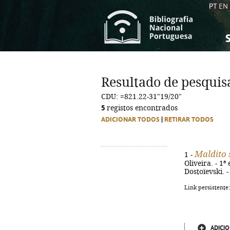
PT
EN
S
S
C
C
Resultado de pesquis
C
C
CDU: =821.22-31"19/20"
A
A
5
registos encontrados
ADICIONAR TODOS
|
RETIRAR TODOS
Maldito 
1 -
Oliveira. - 1ª
Dostoïevski. 
Link persistente
ADICIO