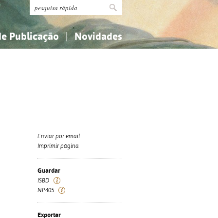
de Publicação
Novidades
s
Religião...
Religião...
Ciências aplicadas...
Ciências aplicadas...
História, geografia, biografias...
História, geografia, biografias...
Enviar por email
Imprimir página
Guardar
ISBD
NP405
Exportar