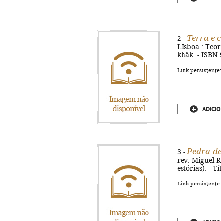
Terra e 
2 -
LIsboa : Teore
khâk. - ISBN
Link persistente
ADICIO
Pedra-de
3 -
rev. Miguel R
estórias). - 
Link persistente