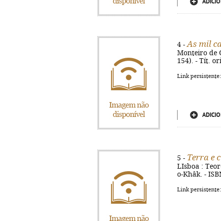
ADICIO
As mil c
4 -
Monteiro de Ol
154). - Tít. o
Link persistente
ADICIO
Terra e 
5 -
LIsboa : Teore
o-Khâk. - IS
Link persistente