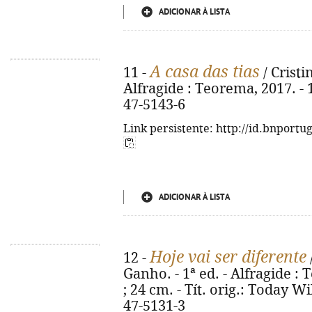
ADICIONAR À LISTA
A casa das tias
11 -
/ Cristi
Alfragide : Teorema, 2017. - 1
47-5143-6
Link persistente: http://id.bnportu
ADICIONAR À LISTA
Hoje vai ser diferente
12 -
Ganho. - 1ª ed. - Alfragide : T
; 24 cm. - Tít. orig.: Today W
47-5131-3