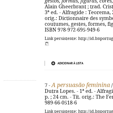
gestos, formas, figuras, core
Alain Gheerbrant ; trad. Cris
3ª ed. - Alfragide : Teorema, 20
orig.: Dictionnaire des symb
coutumes, gestes, formes, fi
ISBN 978-972-695-949-6
Link persistente: http://id.bnportu
ADICIONAR À LISTA
A persuasão feminina
7 -
/
Dutra Lopes. - 1ª ed. - Alfrag
p. ; 24 cm. - Tít. orig.: The 
989-66-0518-6
Link persistente: http://id.bnportu