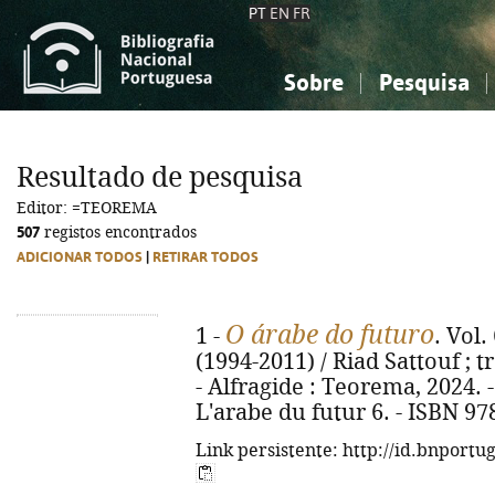
PT
EN
FR
Sobre
Pesquisa
Sobre a Bibliografia Nacional
Simples
Conhecimento, Informação...
Conhecimento, Informação...
Combinada
A
Resultado de pesquisa
Ciências sociais...
Ciências sociais...
Editor: =TEOREMA
Arte, desporto...
Arte, desporto...
507
registos encontrados
ADICIONAR TODOS
|
RETIRAR TODOS
O árabe do futuro
1 -
. Vol
(1994-2011) / Riad Sattouf ; 
- Alfragide : Teorema, 2024. - 1
L'arabe du futur 6. - ISBN 97
Link persistente: http://id.bnportu