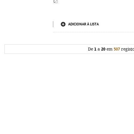
ADICIONAR À LISTA
De
1
a
20
em
507
regist