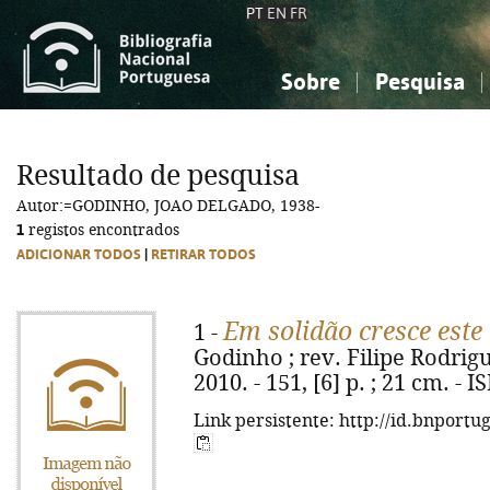
PT
EN
FR
Sobre
Pesquisa
Sobre a Bibliografia Nacional
Simples
Conhecimento, Informação...
Conhecimento, Informação...
Combinada
A
Resultado de pesquisa
Ciências sociais...
Ciências sociais...
Autor:=GODINHO, JOAO DELGADO, 1938-
Arte, desporto...
Arte, desporto...
1
registos encontrados
ADICIONAR TODOS
|
RETIRAR TODOS
Em solidão cresce este
1 -
Godinho ; rev. Filipe Rodrigue
2010. - 151, [6] p. ; 21 cm. -
Link persistente: http://id.bnportu