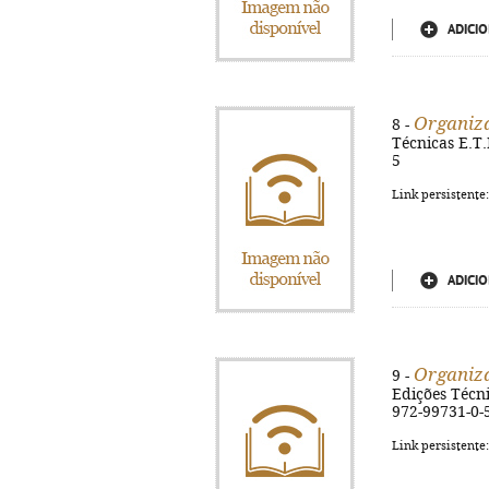
ADICIO
Organiza
8 -
Técnicas E.T.L
5
Link persistente
ADICIO
Organiza
9 -
Edições Técnic
972-99731-0-
Link persistente