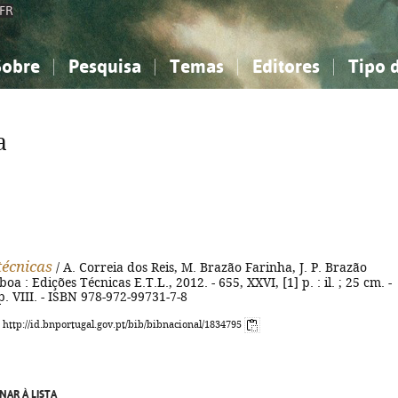
FR
Sobre
Pesquisa
Temas
Editores
Tipo 
obre a Bibliografia Nacional
imples
onhecimento, Informação...
onhecimento, Informação...
Combinada
A minha lista
Como utilizar
Filosofia, psicologia...
Filosofia, psicologia...
Perguntas frequente
a
iências sociais...
iências sociais...
Ciências exatas e naturais...
Ciências exatas e naturais...
rte, desporto...
rte, desporto...
Literatura, linguística...
Literatura, linguística...
técnicas
/ A. Correia dos Reis, M. Brazão Farinha, J. P. Brazão
boa : Edições Técnicas E.T.L., 2012. - 655, XXVI, [1] p. : il. ; 25 cm. -
 p. VIII. - ISBN 978-972-99731-7-8
: http://id.bnportugal.gov.pt/bib/bibnacional/1834795
NAR À LISTA