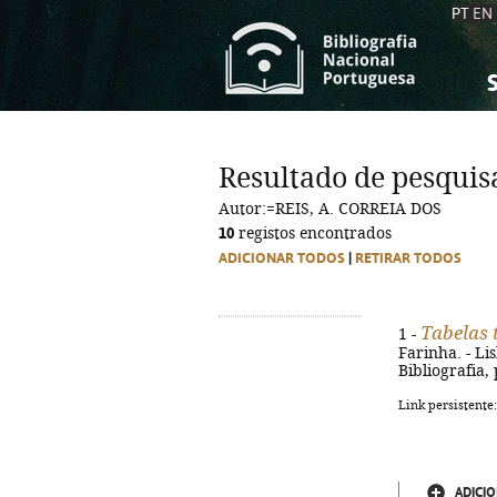
PT
EN
S
S
C
C
Resultado de pesquis
C
C
Autor:=REIS, A. CORREIA DOS
A
A
10
registos encontrados
ADICIONAR TODOS
|
RETIRAR TODOS
Tabelas 
1 -
Farinha. - Lis
Bibliografia,
Link persistente
ADICIO