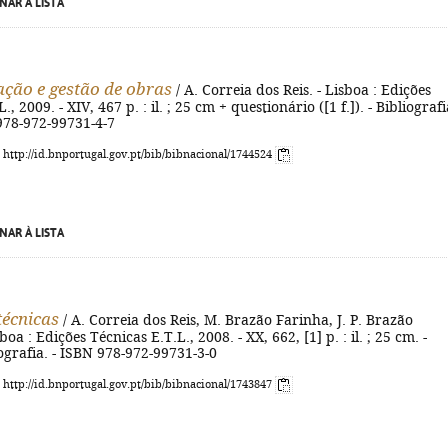
NAR À LISTA
ção e gestão de obras
/ A. Correia dos Reis. - Lisboa : Edições
., 2009. - XIV, 467 p. : il. ; 25 cm + questionário ([1 f.]). - Bibliografi
 978-972-99731-4-7
: http://id.bnportugal.gov.pt/bib/bibnacional/1744524
NAR À LISTA
técnicas
/ A. Correia dos Reis, M. Brazão Farinha, J. P. Brazão
boa : Edições Técnicas E.T.L., 2008. - XX, 662, [1] p. : il. ; 25 cm. -
grafia. - ISBN 978-972-99731-3-0
: http://id.bnportugal.gov.pt/bib/bibnacional/1743847