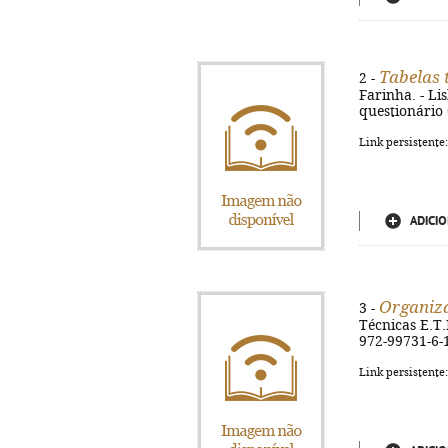
Tabelas 
2 -
Farinha. - Lis
questionário 
Link persistente
ADICIO
Organiza
3 -
Técnicas E.T.L
972-99731-6-
Link persistente