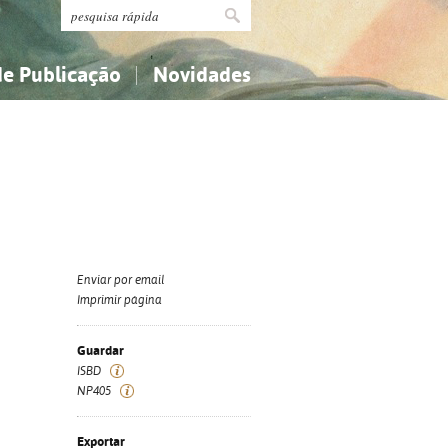
de Publicação
Novidades
s
Religião...
Religião...
Ciências aplicadas...
Ciências aplicadas...
História, geografia, biografias...
História, geografia, biografias...
Enviar por email
Imprimir página
Guardar
ISBD
NP405
Exportar