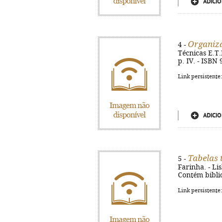
ADICIO
Organiza
4 -
Técnicas E.T.L
p. IV. - ISBN
Link persistente
ADICIO
Tabelas 
5 -
Farinha. - Lis
Contém biblio
Link persistente