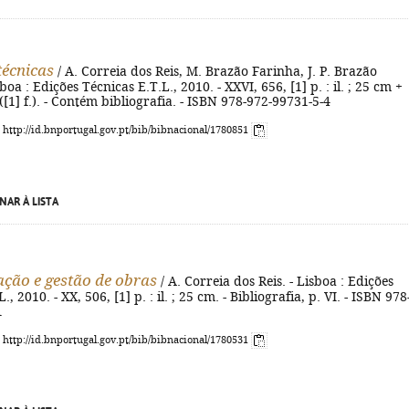
técnicas
/ A. Correia dos Reis, M. Brazão Farinha, J. P. Brazão
boa : Edições Técnicas E.T.L., 2010. - XXVI, 656, [1] p. : il. ; 25 cm +
([1] f.). - Contém bibliografia. - ISBN 978-972-99731-5-4
: http://id.bnportugal.gov.pt/bib/bibnacional/1780851
NAR À LISTA
ção e gestão de obras
/ A. Correia dos Reis. - Lisboa : Edições
., 2010. - XX, 506, [1] p. : il. ; 25 cm. - Bibliografia, p. VI. - ISBN 978
1
: http://id.bnportugal.gov.pt/bib/bibnacional/1780531