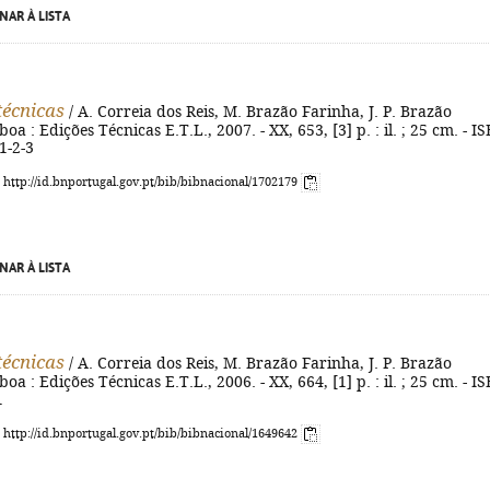
NAR À LISTA
técnicas
/ A. Correia dos Reis, M. Brazão Farinha, J. P. Brazão
boa : Edições Técnicas E.T.L., 2007. - XX, 653, [3] p. : il. ; 25 cm. - I
1-2-3
: http://id.bnportugal.gov.pt/bib/bibnacional/1702179
NAR À LISTA
técnicas
/ A. Correia dos Reis, M. Brazão Farinha, J. P. Brazão
boa : Edições Técnicas E.T.L., 2006. - XX, 664, [1] p. : il. ; 25 cm. - I
1
: http://id.bnportugal.gov.pt/bib/bibnacional/1649642