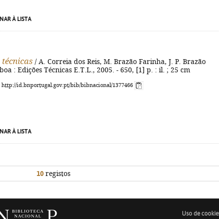
NAR À LISTA
 técnicas
/ A. Correia dos Reis, M. Brazão Farinha, J. P. Brazão
boa : Edições Técnicas E.T.L., 2005. - 650, [1] p. : il. ; 25 cm
: http://id.bnportugal.gov.pt/bib/bibnacional/1377466
NAR À LISTA
10
registos
Uso de cookie