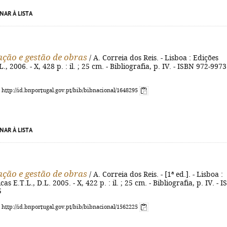
NAR À LISTA
ção e gestão de obras
/ A. Correia dos Reis. - Lisboa : Edições
., 2006. - X, 428 p. : il. ; 25 cm. - Bibliografia, p. IV. - ISBN 972-9973
: http://id.bnportugal.gov.pt/bib/bibnacional/1648295
NAR À LISTA
ção e gestão de obras
/ A. Correia dos Reis. - [1ª ed.]. - Lisboa :
as E.T.L., D.L. 2005. - X, 422 p. : il. ; 25 cm. - Bibliografia, p. IV. - 
5
: http://id.bnportugal.gov.pt/bib/bibnacional/1562225