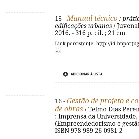
Manual técnico
15 -
: práti
edificações urbanas
/ Juvenal 
2016. - 316 p. : il. ; 21 cm
Link persistente: http://id.bnportu
ADICIONAR À LISTA
Gestão de projeto e c
16 -
de obras
/ Telmo Dias Pereir
: Imprensa da Universidade, 201
(Empreendedorismo e gestão). 
ISBN 978-989-26-0981-2