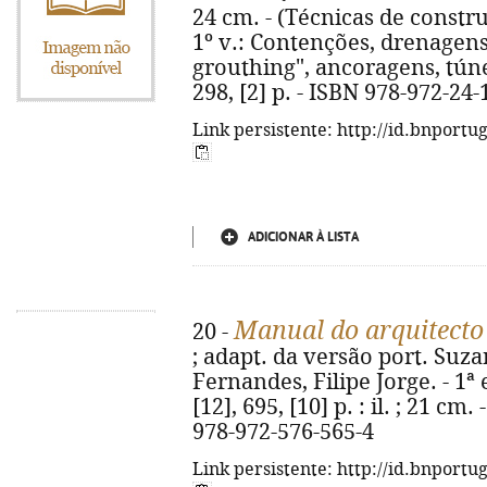
24 cm. - (Técnicas de constru
1º v.: Contenções, drenagens
grouthing", ancoragens, túne
298, [2] p. - ISBN 978-972-24-
Link persistente: http://id.bnportu
ADICIONAR À LISTA
Manual do arquitecto
20 -
; adapt. da versão port. Suza
Fernandes, Filipe Jorge. - 1ª e
[12], 695, [10] p. : il. ; 21 cm
978-972-576-565-4
Link persistente: http://id.bnportu