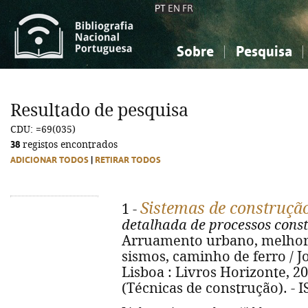
PT
EN
FR
Sobre
Pesquisa
Sobre a Bibliografia Nacional
Simples
Conhecimento, Informação...
Conhecimento, Informação...
Combinada
A
Resultado de pesquisa
Ciências sociais...
Ciências sociais...
CDU: =69(035)
Arte, desporto...
Arte, desporto...
38
registos encontrados
ADICIONAR TODOS
|
RETIRAR TODOS
Sistemas de construçã
1 -
detalhada de processos const
Arruamento urbano, melhora
sismos, caminho de ferro / Jo
Lisboa : Livros Horizonte, 2025.
(Técnicas de construção). - 